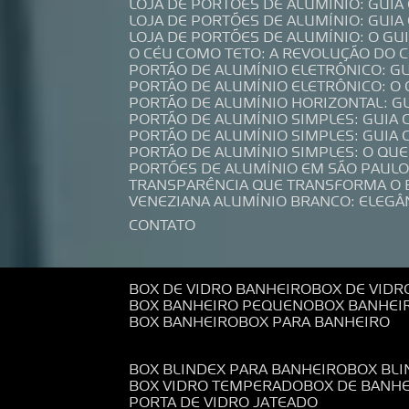
LOJA DE PORTÕES DE ALUMÍNIO: GUI
LOJA DE PORTÕES DE ALUMÍNIO: GUI
LOJA DE PORTÕES DE ALUMÍNIO: O G
O CÉU COMO TETO: A REVOLUÇÃO DO
PORTÃO DE ALUMÍNIO ELETRÔNICO: G
PORTÃO DE ALUMÍNIO ELETRÔNICO: O
PORTÃO DE ALUMÍNIO HORIZONTAL: G
PORTÃO DE ALUMÍNIO SIMPLES: GUIA
PORTÃO DE ALUMÍNIO SIMPLES: GUI
PORTÃO DE ALUMÍNIO SIMPLES: O QU
PORTÕES DE ALUMÍNIO EM SÃO PAULO
TRANSPARÊNCIA QUE TRANSFORMA O
VENEZIANA ALUMÍNIO BRANCO: ELEGÂ
CONTATO
BOX DE VIDRO BANHEIRO
BOX DE VIDR
BOX BANHEIRO PEQUENO
BOX BANHEI
BOX BANHEIRO
BOX PARA BANHEIRO
BOX BLINDEX PARA BANHEIRO
BOX BL
BOX VIDRO TEMPERADO
BOX DE BANH
PORTA DE VIDRO JATEADO