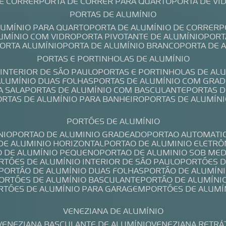
DE CORRER
PORTA DE CORRER PARA QUARTO
PORTA DE V
PORTAS DE ALUMÍNIO
ALUMÍNIO PARA QUARTO
PORTA DE ALUMÍNIO DE CORRER
LUMÍNIO COM VIDRO
PORTA PIVOTANTE DE ALUMÍNIO
POR
PORTA ALUMÍNIO
PORTA DE ALUMÍNIO BRANCO
PORTA DE 
PORTAS E PORTINHOLAS DE ALUMÍNIO
 INTERIOR DE SÃO PAULO
PORTAS E PORTINHOLAS DE AL
 ALUMÍNIO DUAS FOLHAS
PORTAS DE ALUMÍNIO COM GRAD
A SALA
PORTAS DE ALUMÍNIO COM BASCULANTE
PORTAS 
PORTAS DE ALUMÍNIO PARA BANHEIRO
PORTAS DE ALUMÍN
PORTÕES DE ALUMÍNIO
NIO
PORTAO DE ALUMINIO GRADEADO
PORTAO AUTOMATI
 DE ALUMINIO HORIZONTAL
PORTAO DE ALUMINIO ELETRÔ
O DE ALUMÍNIO PEQUENO
PORTAO DE ALUMINIO SOB ME
ORTÕES DE ALUMÍNIO INTERIOR DE SÃO PAULO
PORTÕES 
PORTÃO DE ALUMÍNIO DUAS FOLHAS
PORTÃO DE ALUMÍN
PORTÕES DE ALUMÍNIO BASCULANTE
PORTÃO DE ALUMÍNI
ORTÕES DE ALUMÍNIO PARA GARAGEM
PORTÕES DE ALUMÍ
VENEZIANA DE ALUMÍNIO
VENEZIANA BASCULANTE DE ALUMÍNIO
VENEZIANA RETRÁ