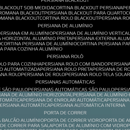
PERSIANA BLACKOUT
 BLACKOUT SOB MEDIDA
CORTINA BLACKOUT PERSIANA
P
 ROMANA BLACKOUT
PERSIANA BLACKOUT PARA QUARTO
ROMANA BLACKOUT
CORTINA ROLO BLACKOUT
PERSIANA R
PERSIANA DE ALUMÍNIO
PERSIANA EM ALUMÍNIO
PERSIANA DE ALUMÍNIO VERTICA
A HORIZONTAL ALUMÍNIO PRETA
PERSIANA EXTERNA ALU
O
CORTINA PERSIANA DE ALUMÍNIO
CORTINA PERSIANA P
NA PARA COZINHA ALUMÍNIO
PERSIANA ROLÔ
OLO PARA COZINHA
PERSIANA ROLO COM BANDO
PERSIAN
LO AUTOMATIZADA
PERSIANA ROLO PRETA
PERSIANA DE 
IANA ROLO
PERSIANA DE ROLO
PERSIANA ROLO TELA SOLA
PERSIANAS AUTOMÁTICAS
E SÃO PAULO
PERSIANAS AUTOMÁTICAS SÃO PAULO
PERS
SIANA DE ALUMÍNIO HORIZONTAL
PERSIANA DE ALUMÍNIO
UTOMÁTICA
PERSIANA DE ENROLAR AUTOMÁTICA
PERSIAN
PERSIANA AUTOMÁTICA
PERSIANA AUTOMÁTICA INTERNA
PORTA DE CORRER
A BALCÃO ALUMÍNIO
PORTA DE CORRER VIDRO
PORTA DE 
A DE CORRER PARA SALA
PORTA DE ALUMÍNIO COM VIDRO