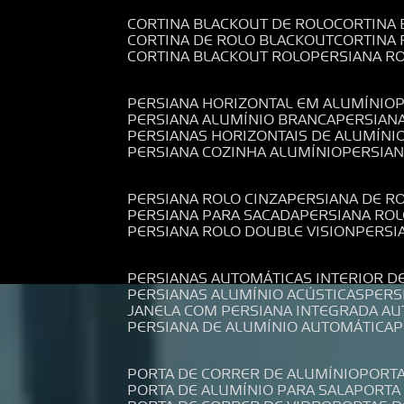
CORTINA BLACKOUT DE ROLO
CORTINA
CORTINA DE ROLO BLACKOUT
CORTINA
CORTINA BLACKOUT ROLO
PERSIANA 
PERSIANA HORIZONTAL EM ALUMÍNIO
PERSIANA ALUMÍNIO BRANCA
PERSIAN
PERSIANAS HORIZONTAIS DE ALUMÍNI
PERSIANA COZINHA ALUMÍNIO
PERSIA
PERSIANA ROLO CINZA
PERSIANA DE R
PERSIANA PARA SACADA
PERSIANA RO
PERSIANA ROLO DOUBLE VISION
PERS
PERSIANAS AUTOMÁTICAS INTERIOR D
PERSIANAS ALUMÍNIO ACÚSTICAS
PER
JANELA COM PERSIANA INTEGRADA A
PERSIANA DE ALUMÍNIO AUTOMÁTICA
PORTA DE CORRER DE ALUMÍNIO
PORT
PORTA DE ALUMÍNIO PARA SALA
PORT