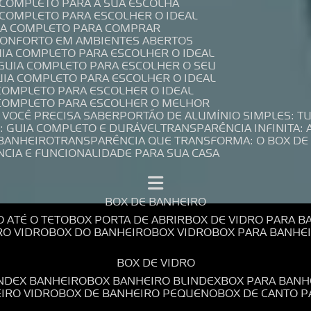
A COMPLETO PARA A SUA ESCOLHA
A COMPLETO PARA ESCOLHER O IDEAL
UIA COMPLETO PARA COMPRAR
 CONFORTO EM AMBIENTES ABERTOS
UIA COMPLETO PARA ESCOLHER O IDEAL
 GUIA COMPLETO PARA ESCOLHER O SEU
UIA COMPLETO PARA ESCOLHER O IDEAL
 COMPLETO PARA ESCOLHER O IDEAL
A COMPLETO PARA ESCOLHER O MELHOR
E VOCÊ PRECISA SABER
PORTÃO DE ALUMÍNIO SIMPLES: T
: GUIA COMPLETO E DURÁVEL
TRANSPARÊNCIA INFINITA:
 BANHEIRO
TRANSPARÊNCIA QUE TRANSFORMA: O BOX DE
NCIA E FUNCIONALIDADE PARA SUA CASA
BOX DE BANHEIRO
O ATÉ O TETO
BOX PORTA DE ABRIR
BOX DE VIDRO PARA 
RO VIDRO
BOX DO BANHEIRO
BOX VIDRO
BOX PARA BANH
BOX DE VIDRO
INDEX BANHEIRO
BOX BANHEIRO BLINDEX
BOX PARA BANH
EIRO VIDRO
BOX DE BANHEIRO PEQUENO
BOX DE CANTO 