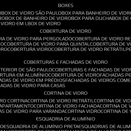
BOXES
O
BOX DE VIDRO SÃO PAULO
BOX PARA BANHEIRO DE VIDR
RO
BOX DE BANHEIRO DE VIDRO
BOX PARA DUCHA
BOX DE
E VIDRO EM L
BOX DE VIDRO
COBERTURA DE VIDRO
RA DE VIDRO PARA PERGOLADO
COBERTURA DE VIDRO RE
RO
COBERTURA DE VIDRO PARA QUINTAL
COBERTURA DE 
DRO
COBERTURA VIDRO
COBERTURA DE VIDRO RETRÁTIL
COBERTURAS E FACHADAS DE VIDRO
NTERIOR DE SÃO PAULO
COBERTURAS E FACHADAS DE VID
ERTURA EM ALUMÍNIO
COBERTURA DE VIDRO
FACHADAS P
HADAS DE VIDRO EM PRÉDIOS
FACHADAS DE VIDROS COME
HADAS DE VIDRO PARA CASAS
CORTINA DE VIDRO
DRO CORTINA
CORTINA DE VIDRO RETRÁTIL
CORTINA DE V
E APARTAMENTO
CORTINA DE VIDRO FACHADA
CORTINA DE
NAS DE VIDRO PARA VARANDA
CORTINA VIDRO
CORTINA DE
ESQUADRIA DE ALUMÍNIO
IO
ESQUADRIA DE ALUMÍNIO PRETA
ESQUADRIAS DE ALUM