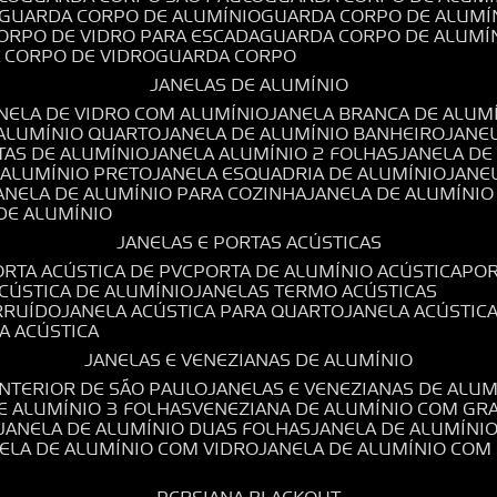
GUARDA CORPO DE ALUMÍNIO
GUARDA CORPO DE ALUMÍ
CORPO DE VIDRO PARA ESCADA
GUARDA CORPO DE ALUMÍ
A CORPO DE VIDRO
GUARDA CORPO
JANELAS DE ALUMÍNIO
ANELA DE VIDRO COM ALUMÍNIO
JANELA BRANCA DE ALUM
 ALUMÍNIO QUARTO
JANELA DE ALUMÍNIO BANHEIRO
JANE
TAS DE ALUMÍNIO
JANELA ALUMÍNIO 2 FOLHAS
JANELA D
 ALUMÍNIO PRETO
JANELA ESQUADRIA DE ALUMÍNIO
JANE
JANELA DE ALUMÍNIO PARA COZINHA
JANELA DE ALUMÍNIO
 DE ALUMÍNIO
JANELAS E PORTAS ACÚSTICAS
PORTA ACÚSTICA DE PVC
PORTA DE ALUMÍNIO ACÚSTICA
PO
ACÚSTICA DE ALUMÍNIO
JANELAS TERMO ACÚSTICAS
IRRUÍDO
JANELA ACÚSTICA PARA QUARTO
JANELA ACÚSTIC
LA ACÚSTICA
JANELAS E VENEZIANAS DE ALUMÍNIO
INTERIOR DE SÃO PAULO
JANELAS E VENEZIANAS DE ALU
DE ALUMÍNIO 3 FOLHAS
VENEZIANA DE ALUMÍNIO COM GR
JANELA DE ALUMÍNIO DUAS FOLHAS
JANELA DE ALUMÍNI
NELA DE ALUMÍNIO COM VIDRO
JANELA DE ALUMÍNIO COM