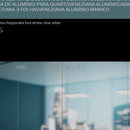
NA DE ALUMÍNIO PARA QUARTO
VENEZIANA ALUMÍNIO
JAN
EZIANA 3 FOLHAS
VENEZIANA ALUMÍNIO BRANCO
nio fixa
janela fixa embu das artes
S