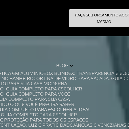
FAÇA SEU ORÇAMENTO AGO
pecialistas!
MESMO
BLOG
TÁTICA EM ALUMÍNIO
BOX BLINDEX: TRANSPARÊNCIA E E
A NO BANHEIRO
CORTINA DE VIDRO PARA SACADA: GUIA 
LETO PARA SUA CASA MODERNA
IO: GUIA COMPLETO PARA ESCOLHER
IO: GUIA COMPLETO PARA VOCÊ
GUIA COMPLETO PARA SUA CASA
TUDO O QUE VOCÊ PRECISA SABER
GUIA COMPLETO PARA ESCOLHER A IDEAL
O GUIA COMPLETO PARA ESCOLHER
A E PROTEÇÃO PARA TODOS OS ESPAÇOS
VENTILAÇÃO, LUZ E PRATICIDADE
JANELAS E VENEZIANAS 