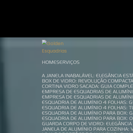
Entre em contato com um de nossos es
HOME
SERVIÇOS
A JANELA INABALÁVEL: ELEGÂNCIA ES
BOX DE VIDRO: REVOLUÇÃO COMPACT
CORTINA VIDRO SACADA: GUIA COMP
EMPRESA DE ESQUADRIAS DE ALUMÍN
EMPRESA DE ESQUADRIAS DE ALUMÍN
ESQUADRIA DE ALUMÍNIO 4 FOLHAS: 
ESQUADRIA DE ALUMÍNIO 4 FOLHAS: 
ESQUADRIA DE ALUMÍNIO PARA BOX: 
ESQUADRIA DE ALUMÍNIO PARA BOX: 
GUARDA CORPO DE VIDRO: ELEGÂNCI
JANELA DE ALUMÍNIO PARA COZINHA: 