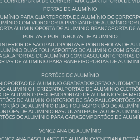
DE CORRER
PORTA DE CORRER PARA QUARTO
PORTA DE V
PORTAS DE ALUMÍNIO
ALUMÍNIO PARA QUARTO
PORTA DE ALUMÍNIO DE CORRER
LUMÍNIO COM VIDRO
PORTA PIVOTANTE DE ALUMÍNIO
POR
PORTA ALUMÍNIO
PORTA DE ALUMÍNIO BRANCO
PORTA DE 
PORTAS E PORTINHOLAS DE ALUMÍNIO
 INTERIOR DE SÃO PAULO
PORTAS E PORTINHOLAS DE AL
 ALUMÍNIO DUAS FOLHAS
PORTAS DE ALUMÍNIO COM GRAD
A SALA
PORTAS DE ALUMÍNIO COM BASCULANTE
PORTAS 
PORTAS DE ALUMÍNIO PARA BANHEIRO
PORTAS DE ALUMÍN
PORTÕES DE ALUMÍNIO
NIO
PORTAO DE ALUMINIO GRADEADO
PORTAO AUTOMATI
 DE ALUMINIO HORIZONTAL
PORTAO DE ALUMINIO ELETRÔ
O DE ALUMÍNIO PEQUENO
PORTAO DE ALUMINIO SOB ME
ORTÕES DE ALUMÍNIO INTERIOR DE SÃO PAULO
PORTÕES 
PORTÃO DE ALUMÍNIO DUAS FOLHAS
PORTÃO DE ALUMÍN
PORTÕES DE ALUMÍNIO BASCULANTE
PORTÃO DE ALUMÍNI
ORTÕES DE ALUMÍNIO PARA GARAGEM
PORTÕES DE ALUMÍ
VENEZIANA DE ALUMÍNIO
VENEZIANA BASCULANTE DE ALUMÍNIO
VENEZIANA RETRÁ