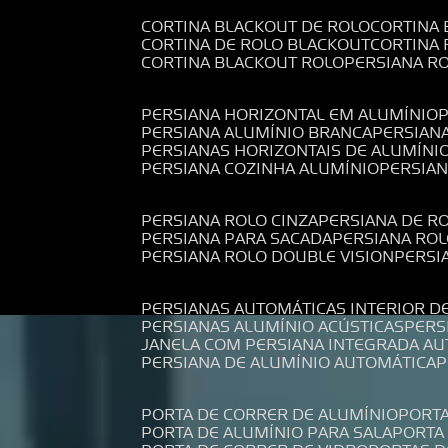
CORTINA BLACKOUT DE ROLO
CORTINA
CORTINA DE ROLO BLACKOUT
CORTINA
CORTINA BLACKOUT ROLO
PERSIANA 
PERSIANA HORIZONTAL EM ALUMÍNIO
PERSIANA ALUMÍNIO BRANCA
PERSIAN
PERSIANAS HORIZONTAIS DE ALUMÍNI
PERSIANA COZINHA ALUMÍNIO
PERSIA
PERSIANA ROLO CINZA
PERSIANA DE R
PERSIANA PARA SACADA
PERSIANA RO
PERSIANA ROLO DOUBLE VISION
PERS
PERSIANAS AUTOMÁTICAS INTERIOR D
PERSIANAS ALUMÍNIO ACÚSTICAS
PER
JANELA COM PERSIANA INTEGRADA A
PERSIANA DE ALUMÍNIO AUTOMÁTICA
PORTA DE CORRER DE ALUMÍNIO
PORT
PORTA DE ALUMÍNIO PARA SALA
PORT