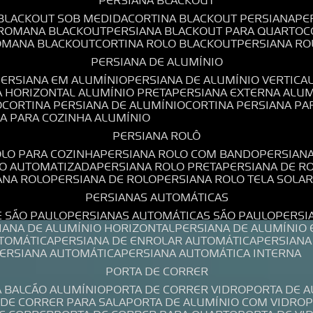
PERSIANA BLACKOUT
 BLACKOUT SOB MEDIDA
CORTINA BLACKOUT PERSIANA
P
 ROMANA BLACKOUT
PERSIANA BLACKOUT PARA QUARTO
ROMANA BLACKOUT
CORTINA ROLO BLACKOUT
PERSIANA R
PERSIANA DE ALUMÍNIO
PERSIANA EM ALUMÍNIO
PERSIANA DE ALUMÍNIO VERTICA
A HORIZONTAL ALUMÍNIO PRETA
PERSIANA EXTERNA ALU
O
CORTINA PERSIANA DE ALUMÍNIO
CORTINA PERSIANA P
NA PARA COZINHA ALUMÍNIO
PERSIANA ROLÔ
OLO PARA COZINHA
PERSIANA ROLO COM BANDO
PERSIAN
LO AUTOMATIZADA
PERSIANA ROLO PRETA
PERSIANA DE 
IANA ROLO
PERSIANA DE ROLO
PERSIANA ROLO TELA SOLA
PERSIANAS AUTOMÁTICAS
E SÃO PAULO
PERSIANAS AUTOMÁTICAS SÃO PAULO
PERS
SIANA DE ALUMÍNIO HORIZONTAL
PERSIANA DE ALUMÍNIO
UTOMÁTICA
PERSIANA DE ENROLAR AUTOMÁTICA
PERSIAN
PERSIANA AUTOMÁTICA
PERSIANA AUTOMÁTICA INTERNA
PORTA DE CORRER
A BALCÃO ALUMÍNIO
PORTA DE CORRER VIDRO
PORTA DE 
A DE CORRER PARA SALA
PORTA DE ALUMÍNIO COM VIDRO