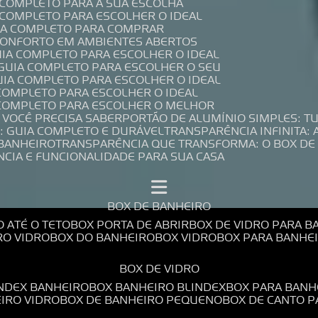
A COMPLETO PARA A SUA ESCOLHA
A COMPLETO PARA ESCOLHER O IDEAL
UIA COMPLETO PARA COMPRAR
 CONFORTO EM AMBIENTES ABERTOS
UIA COMPLETO PARA ESCOLHER O IDEAL
 GUIA COMPLETO PARA ESCOLHER O SEU
UIA COMPLETO PARA ESCOLHER O IDEAL
 COMPLETO PARA ESCOLHER O IDEAL
A COMPLETO PARA ESCOLHER O MELHOR
E VOCÊ PRECISA SABER
PORTÃO DE ALUMÍNIO SIMPLES: T
: GUIA COMPLETO E DURÁVEL
TRANSPARÊNCIA INFINITA:
 BANHEIRO
TRANSPARÊNCIA QUE TRANSFORMA: O BOX DE
NCIA E FUNCIONALIDADE PARA SUA CASA
BOX DE BANHEIRO
O ATÉ O TETO
BOX PORTA DE ABRIR
BOX DE VIDRO PARA 
RO VIDRO
BOX DO BANHEIRO
BOX VIDRO
BOX PARA BANH
BOX DE VIDRO
INDEX BANHEIRO
BOX BANHEIRO BLINDEX
BOX PARA BANH
EIRO VIDRO
BOX DE BANHEIRO PEQUENO
BOX DE CANTO 