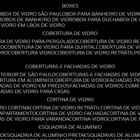
BOXES
O
BOX DE VIDRO SÃO PAULO
BOX PARA BANHEIRO DE VIDR
RO
BOX DE BANHEIRO DE VIDRO
BOX PARA DUCHA
BOX DE
E VIDRO EM L
BOX DE VIDRO
COBERTURA DE VIDRO
RA DE VIDRO PARA PERGOLADO
COBERTURA DE VIDRO RE
RO
COBERTURA DE VIDRO PARA QUINTAL
COBERTURA DE 
DRO
COBERTURA VIDRO
COBERTURA DE VIDRO RETRÁTIL
COBERTURAS E FACHADAS DE VIDRO
NTERIOR DE SÃO PAULO
COBERTURAS E FACHADAS DE VID
ERTURA EM ALUMÍNIO
COBERTURA DE VIDRO
FACHADAS P
HADAS DE VIDRO EM PRÉDIOS
FACHADAS DE VIDROS COME
HADAS DE VIDRO PARA CASAS
CORTINA DE VIDRO
DRO CORTINA
CORTINA DE VIDRO RETRÁTIL
CORTINA DE V
E APARTAMENTO
CORTINA DE VIDRO FACHADA
CORTINA DE
NAS DE VIDRO PARA VARANDA
CORTINA VIDRO
CORTINA DE
ESQUADRIA DE ALUMÍNIO
IO
ESQUADRIA DE ALUMÍNIO PRETA
ESQUADRIAS DE ALUM