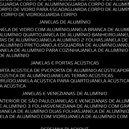
GUARDA CORPO DE ALUMÍNIO
GUARDA CORPO DE ALUMÍ
CORPO DE VIDRO PARA ESCADA
GUARDA CORPO DE ALUMÍ
A CORPO DE VIDRO
GUARDA CORPO
JANELAS DE ALUMÍNIO
ANELA DE VIDRO COM ALUMÍNIO
JANELA BRANCA DE ALUM
 ALUMÍNIO QUARTO
JANELA DE ALUMÍNIO BANHEIRO
JANE
TAS DE ALUMÍNIO
JANELA ALUMÍNIO 2 FOLHAS
JANELA D
 ALUMÍNIO PRETO
JANELA ESQUADRIA DE ALUMÍNIO
JANE
JANELA DE ALUMÍNIO PARA COZINHA
JANELA DE ALUMÍNIO
 DE ALUMÍNIO
JANELAS E PORTAS ACÚSTICAS
PORTA ACÚSTICA DE PVC
PORTA DE ALUMÍNIO ACÚSTICA
PO
ACÚSTICA DE ALUMÍNIO
JANELAS TERMO ACÚSTICAS
IRRUÍDO
JANELA ACÚSTICA PARA QUARTO
JANELA ACÚSTIC
LA ACÚSTICA
JANELAS E VENEZIANAS DE ALUMÍNIO
INTERIOR DE SÃO PAULO
JANELAS E VENEZIANAS DE ALU
DE ALUMÍNIO 3 FOLHAS
VENEZIANA DE ALUMÍNIO COM GR
JANELA DE ALUMÍNIO DUAS FOLHAS
JANELA DE ALUMÍNI
NELA DE ALUMÍNIO COM VIDRO
JANELA DE ALUMÍNIO COM