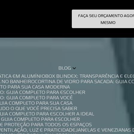
FAÇA SEU ORÇAMENTO AGO
pecialistas!
MESMO
BLOG
TÁTICA EM ALUMÍNIO
BOX BLINDEX: TRANSPARÊNCIA E E
A NO BANHEIRO
CORTINA DE VIDRO PARA SACADA: GUIA 
LETO PARA SUA CASA MODERNA
IO: GUIA COMPLETO PARA ESCOLHER
IO: GUIA COMPLETO PARA VOCÊ
GUIA COMPLETO PARA SUA CASA
TUDO O QUE VOCÊ PRECISA SABER
GUIA COMPLETO PARA ESCOLHER A IDEAL
O GUIA COMPLETO PARA ESCOLHER
A E PROTEÇÃO PARA TODOS OS ESPAÇOS
VENTILAÇÃO, LUZ E PRATICIDADE
JANELAS E VENEZIANAS 