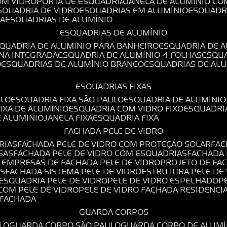
OM VIDRO
PORTA DE ESQUADRIA
JANELA DE ALUMÍNIO CO
ESQUADRIA DE VIDRO
ESQUADRIAS EM ALUMÍNIO
ESQUADR
DA
ESQUADRIAS DE ALUMÍNIO
ESQUADRIAS DE ALUMÍNIO
SQUADRIA DE ALUMINIO PARA BANHEIRO
ESQUADRIA DE 
ANA INTEGRADA
ESQUADRIA DE ALUMÍNIO 4 FOLHAS
ESQU
O
ESQUADRIAS DE ALUMÍNIO BRANCO
ESQUADRIAS DE AL
ESQUADRIAS FIXAS
ULO
ESQUADRIA FIXA SÃO PAULO
ESQUADRIA DE ALUMINIO
FIXA DE ALUMINIO
ESQUADRIA COM VIDRO FIXO
ESQUADRI
E ALUMINIO
JANELA FIXA
ESQUADRIA FIXA
FACHADA PELE DE VIDRO
RIAS
FACHADA PELE DE VIDRO COM PROTEÇÃO SOLAR
FA
SAS
FACHADA PELE DE VIDRO COM ESQUADRIAS
FACHADA
L
EMPRESAS DE FACHADA PELE DE VIDRO
PROJETO DE FA
OS
FACHADA SISTEMA PELE DE VIDRO
ESTRUTURA PELE DE
ESQUADRIA PELE DE VIDRO
PELE DE VIDRO ESPELHADO
 COM PELE DE VIDRO
PELE DE VIDRO FACHADA RESIDENCI
O FACHADA
GUARDA CORPOS
LO
GUARDA CORPO SÃO PAULO
GUARDA CORPO DE ALUM