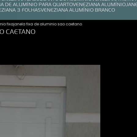
NA DE ALUMÍNIO PARA QUARTO
VENEZIANA ALUMÍNIO
JAN
EZIANA 3 FOLHAS
VENEZIANA ALUMÍNIO BRANCO
nio fixa
janela fixa de aluminio sao caetano
ÃO CAETANO