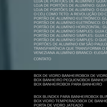
LOJA DE PORTÕES DE ALUMÍNIO: GUI
LOJA DE PORTÕES DE ALUMÍNIO: GUI
LOJA DE PORTÕES DE ALUMÍNIO: O G
O CÉU COMO TETO: A REVOLUÇÃO DO
PORTÃO DE ALUMÍNIO ELETRÔNICO: G
PORTÃO DE ALUMÍNIO ELETRÔNICO: O
PORTÃO DE ALUMÍNIO HORIZONTAL: G
PORTÃO DE ALUMÍNIO SIMPLES: GUIA
PORTÃO DE ALUMÍNIO SIMPLES: GUI
PORTÃO DE ALUMÍNIO SIMPLES: O QU
PORTÕES DE ALUMÍNIO EM SÃO PAULO
TRANSPARÊNCIA QUE TRANSFORMA O
VENEZIANA ALUMÍNIO BRANCO: ELEGÂ
CONTATO
BOX DE VIDRO BANHEIRO
BOX DE VIDR
BOX BANHEIRO PEQUENO
BOX BANHEI
BOX BANHEIRO
BOX PARA BANHEIRO
BOX BLINDEX PARA BANHEIRO
BOX BL
BOX VIDRO TEMPERADO
BOX DE BANH
PORTA DE VIDRO JATEADO