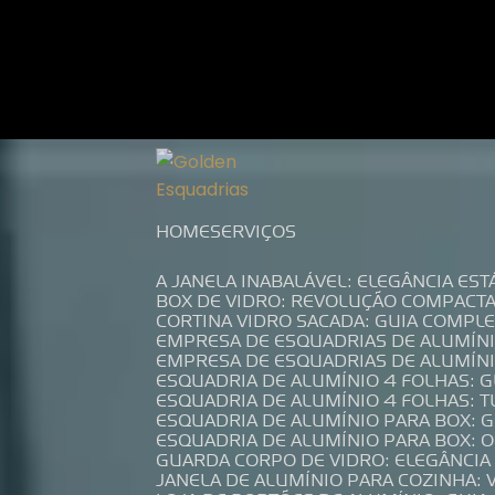
Entre em contato com um de nossos es
HOME
SERVIÇOS
A JANELA INABALÁVEL: ELEGÂNCIA ES
BOX DE VIDRO: REVOLUÇÃO COMPACT
CORTINA VIDRO SACADA: GUIA COMP
EMPRESA DE ESQUADRIAS DE ALUMÍN
EMPRESA DE ESQUADRIAS DE ALUMÍN
ESQUADRIA DE ALUMÍNIO 4 FOLHAS: 
ESQUADRIA DE ALUMÍNIO 4 FOLHAS: 
ESQUADRIA DE ALUMÍNIO PARA BOX: 
ESQUADRIA DE ALUMÍNIO PARA BOX: 
GUARDA CORPO DE VIDRO: ELEGÂNCI
JANELA DE ALUMÍNIO PARA COZINHA: 