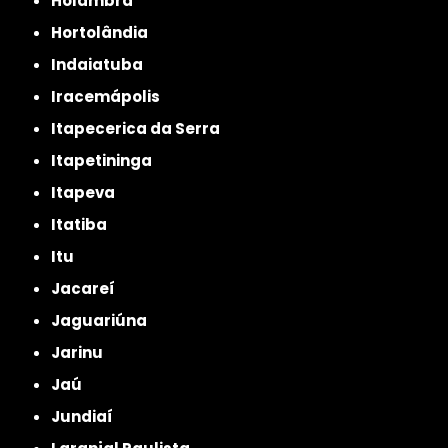
Holambra
Hortolândia
Indaiatuba
Iracemápolis
Itapecerica da Serra
Itapetininga
Itapeva
Itatiba
Itu
Jacareí
Jaguariúna
Jarinu
Jaú
Jundiaí