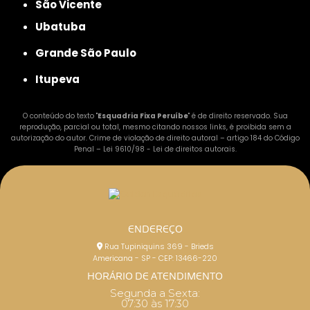
São Vicente
Ubatuba
Grande São Paulo
Itupeva
O conteúdo do texto "
Esquadria Fixa Peruíbe
" é de direito reservado. Sua
reprodução, parcial ou total, mesmo citando nossos links, é proibida sem a
autorização do autor. Crime de violação de direito autoral – artigo 184 do Código
Penal –
Lei 9610/98 - Lei de direitos autorais
.
ENDEREÇO
Rua Tupiniquins 369 - Brieds
Americana - SP - CEP: 13466-220
HORÁRIO DE ATENDIMENTO
Segunda a Sexta:
07:30 às 17:30