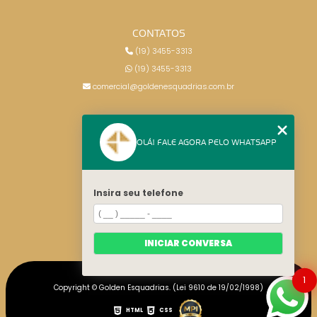
CONTATOS
(19) 3455-3313
(19) 3455-3313
comercial@goldenesquadrias.com.br
MENU
OLÁ! FALE AGORA PELO WHATSAPP
HOME
SERVIÇOS
BLOG
Insira seu telefone
CONTATO
CATEGORIAS
MAPA DO SITE
INICIAR CONVERSA
1
Copyright © Golden Esquadrias. (Lei 9610 de 19/02/1998)
HTML
CSS