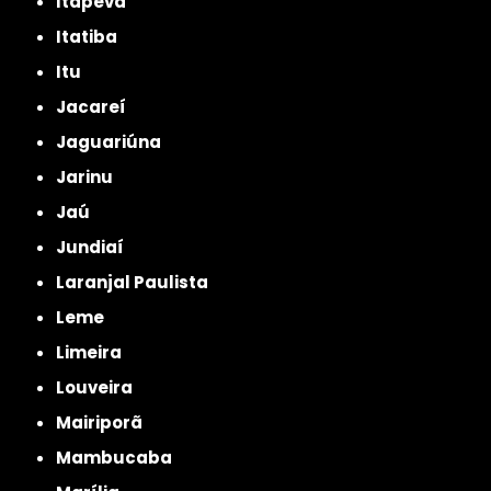
Itapeva
Itatiba
Itu
Jacareí
Jaguariúna
Jarinu
Jaú
Jundiaí
Laranjal Paulista
Leme
Limeira
Louveira
Mairiporã
Mambucaba