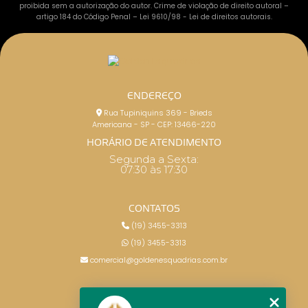
proibida sem a autorização do autor. Crime de violação de direito autoral –
artigo 184 do Código Penal –
Lei 9610/98 - Lei de direitos autorais
.
ENDEREÇO
Rua Tupiniquins 369 - Brieds
Americana - SP - CEP: 13466-220
HORÁRIO DE ATENDIMENTO
Segunda a Sexta:
07:30 às 17:30
CONTATOS
(19) 3455-3313
(19) 3455-3313
comercial@goldenesquadrias.com.br
MENU