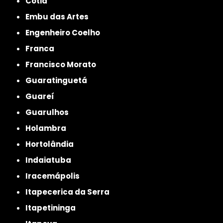
Cotia
Embu das Artes
Engenheiro Coelho
Franca
Francisco Morato
Guaratinguetá
Guareí
Guarulhos
Holambra
Hortolândia
Indaiatuba
Iracemápolis
Itapecerica da Serra
Itapetininga