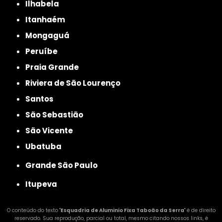
Ilhabela
Itanhaém
Mongaguá
Peruíbe
Praia Grande
Riviera de São Lourenço
Santos
São Sebastião
São Vicente
Ubatuba
Grande São Paulo
Itupeva
O conteúdo do texto "
Esquadria de Aluminio Fixa Taboão da Serra
" é de direito
reservado. Sua reprodução, parcial ou total, mesmo citando nossos links, é