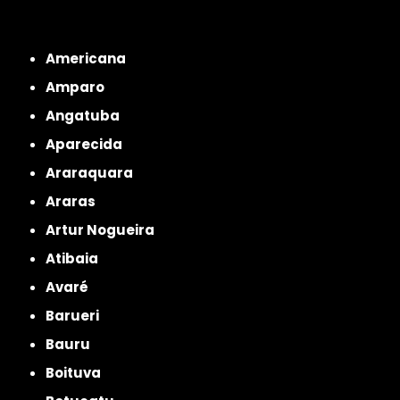
Interior de São Paulo
Interior de São Paulo
Litoral de São Paulo
Região
Metropolitana de São Paulo
Americana
Amparo
Angatuba
Aparecida
Araraquara
Araras
Artur Nogueira
Atibaia
Avaré
Barueri
Bauru
Boituva