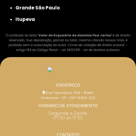
Grande São Paulo
Itupeva
O conteúdo do texto "
Valor de Esquadria de Aluminio Fixa Jarinu
" é de direito
reservado. Sua reprodução, parcial ou total, mesmo citando nossos links, é
proibida sem a autorização do autor. Crime de violação de direito autoral –
artigo 184 do Código Penal –
Lei 9610/98 - Lei de direitos autorais
.
ENDEREÇO
Rua Tupiniquins 369 - Brieds
Americana - SP - CEP: 13466-220
HORÁRIO DE ATENDIMENTO
Segunda a Sexta:
07:30 às 17:30
CONTATOS