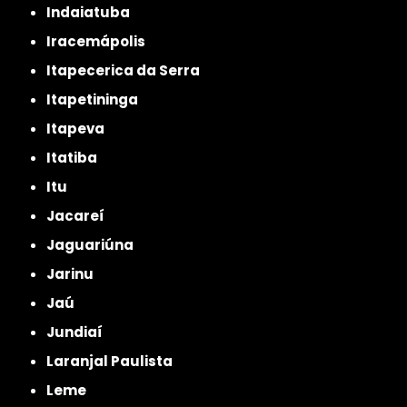
Indaiatuba
Iracemápolis
Itapecerica da Serra
Itapetininga
Itapeva
Itatiba
Itu
Jacareí
Jaguariúna
Jarinu
Jaú
Jundiaí
Laranjal Paulista
Leme