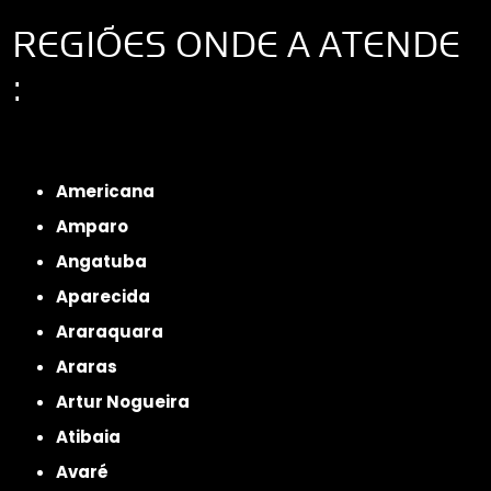
REGIÕES ONDE A ATENDE
:
Interior de São Paulo
Interior de São Paulo
Litoral de São Paulo
Região
Metropolitana de São Paulo
Americana
Amparo
Angatuba
Aparecida
Araraquara
Araras
Artur Nogueira
Atibaia
Avaré