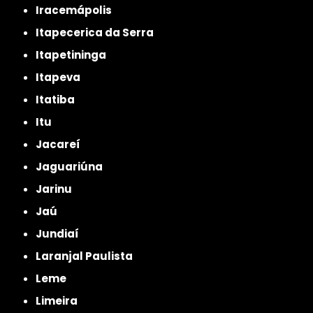
Iracemápolis
Itapecerica da Serra
Itapetininga
Itapeva
Itatiba
Itu
Jacareí
Jaguariúna
Jarinu
Jaú
Jundiaí
Laranjal Paulista
Leme
Limeira