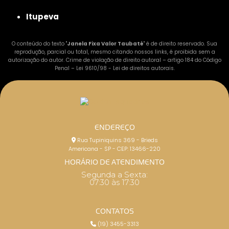
Itupeva
O conteúdo do texto "
Janela Fixa Valor Taubaté
" é de direito reservado. Sua
reprodução, parcial ou total, mesmo citando nossos links, é proibida sem a
autorização do autor. Crime de violação de direito autoral – artigo 184 do Código
Penal –
Lei 9610/98 - Lei de direitos autorais
.
ENDEREÇO
Rua Tupiniquins 369 - Brieds
Americana - SP - CEP: 13466-220
HORÁRIO DE ATENDIMENTO
Segunda a Sexta:
07:30 às 17:30
CONTATOS
(19) 3455-3313