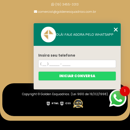
(19) 3455-3313
comercial@goldenesquadrias.com.br
MENU
OLÁ! FALE AGORA PELO WHATSAPP
HOME
SERVIÇOS
BLOG
Insira seu telefone
CONTATO
CATEGORIAS
MAPA DO SITE
INICIAR CONVERSA
1
Copyright © Golden Esquadrias. (Lei 9610 de 19/02/1998)
HTML
CSS