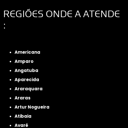
REGIÕES ONDE A ATENDE
:
Interior de São Paulo
Interior de São Paulo
Litoral de São Paulo
Região
Metropolitana de São Paulo
Americana
Amparo
Angatuba
Aparecida
Araraquara
Araras
Artur Nogueira
Atibaia
Avaré