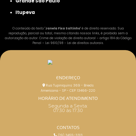
Grande São Paulo
Itupeva
O conteúdo do texto "
Janela Fixa Saltinho
" é de direito reservado. Sua
reprodução, parcial ou total, mesmo citando nossos links, é proibida sem a
autorização do autor. Crime de violação de direito autoral – artigo 184 do Código
Penal –
Lei 9610/98 - Lei de direitos autorais
.
ENDEREÇO
Rua Tupiniquins 369 - Brieds
Americana - SP - CEP: 13466-220
HORÁRIO DE ATENDIMENTO
Segunda a Sexta:
07:30 às 17:30
CONTATOS
(19) 3455-3313