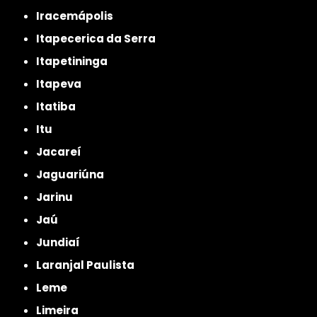
Iracemápolis
Itapecerica da Serra
Itapetininga
Itapeva
Itatiba
Itu
Jacareí
Jaguariúna
Jarinu
Jaú
Jundiaí
Laranjal Paulista
Leme
Limeira