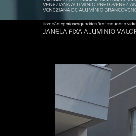
VENEZIANA ALUMÍNIO PRETO
VENEZIA
VENEZIANA DE ALUMÍNIO BRANCO
VEN
Home
Categorias
esquadrias fixas
esquadria vidro
JANELA FIXA ALUMINIO VALO