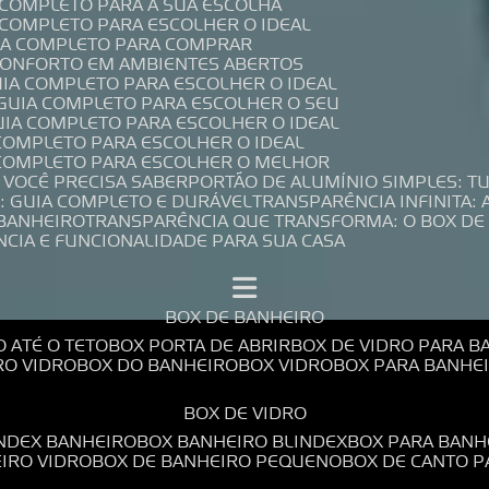
A COMPLETO PARA A SUA ESCOLHA
A COMPLETO PARA ESCOLHER O IDEAL
UIA COMPLETO PARA COMPRAR
 CONFORTO EM AMBIENTES ABERTOS
UIA COMPLETO PARA ESCOLHER O IDEAL
 GUIA COMPLETO PARA ESCOLHER O SEU
UIA COMPLETO PARA ESCOLHER O IDEAL
 COMPLETO PARA ESCOLHER O IDEAL
A COMPLETO PARA ESCOLHER O MELHOR
E VOCÊ PRECISA SABER
PORTÃO DE ALUMÍNIO SIMPLES: T
: GUIA COMPLETO E DURÁVEL
TRANSPARÊNCIA INFINITA:
 BANHEIRO
TRANSPARÊNCIA QUE TRANSFORMA: O BOX DE
NCIA E FUNCIONALIDADE PARA SUA CASA
BOX DE BANHEIRO
O ATÉ O TETO
BOX PORTA DE ABRIR
BOX DE VIDRO PARA 
RO VIDRO
BOX DO BANHEIRO
BOX VIDRO
BOX PARA BANH
BOX DE VIDRO
INDEX BANHEIRO
BOX BANHEIRO BLINDEX
BOX PARA BANH
EIRO VIDRO
BOX DE BANHEIRO PEQUENO
BOX DE CANTO 