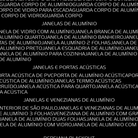
GUARDA CORPO DE ALUMÍNIO
GUARDA CORPO DE ALUMÍ
CORPO DE VIDRO PARA ESCADA
GUARDA CORPO DE ALUMÍ
A CORPO DE VIDRO
GUARDA CORPO
JANELAS DE ALUMÍNIO
ANELA DE VIDRO COM ALUMÍNIO
JANELA BRANCA DE ALUM
 ALUMÍNIO QUARTO
JANELA DE ALUMÍNIO BANHEIRO
JANE
TAS DE ALUMÍNIO
JANELA ALUMÍNIO 2 FOLHAS
JANELA D
 ALUMÍNIO PRETO
JANELA ESQUADRIA DE ALUMÍNIO
JANE
JANELA DE ALUMÍNIO PARA COZINHA
JANELA DE ALUMÍNIO
 DE ALUMÍNIO
JANELAS E PORTAS ACÚSTICAS
PORTA ACÚSTICA DE PVC
PORTA DE ALUMÍNIO ACÚSTICA
PO
ACÚSTICA DE ALUMÍNIO
JANELAS TERMO ACÚSTICAS
IRRUÍDO
JANELA ACÚSTICA PARA QUARTO
JANELA ACÚSTIC
LA ACÚSTICA
JANELAS E VENEZIANAS DE ALUMÍNIO
INTERIOR DE SÃO PAULO
JANELAS E VENEZIANAS DE ALU
DE ALUMÍNIO 3 FOLHAS
VENEZIANA DE ALUMÍNIO COM GR
JANELA DE ALUMÍNIO DUAS FOLHAS
JANELA DE ALUMÍNI
NELA DE ALUMÍNIO COM VIDRO
JANELA DE ALUMÍNIO COM