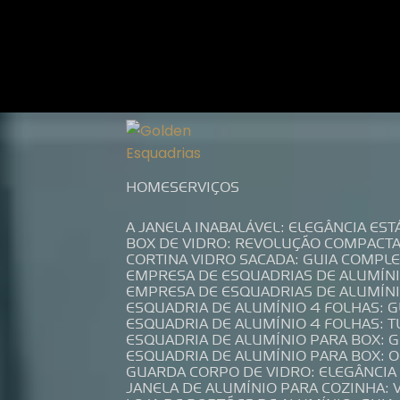
Entre em contato com um de nossos es
HOME
SERVIÇOS
A JANELA INABALÁVEL: ELEGÂNCIA ES
BOX DE VIDRO: REVOLUÇÃO COMPACT
CORTINA VIDRO SACADA: GUIA COMP
EMPRESA DE ESQUADRIAS DE ALUMÍN
EMPRESA DE ESQUADRIAS DE ALUMÍN
ESQUADRIA DE ALUMÍNIO 4 FOLHAS: 
ESQUADRIA DE ALUMÍNIO 4 FOLHAS: 
ESQUADRIA DE ALUMÍNIO PARA BOX: 
ESQUADRIA DE ALUMÍNIO PARA BOX: 
GUARDA CORPO DE VIDRO: ELEGÂNCI
JANELA DE ALUMÍNIO PARA COZINHA: 