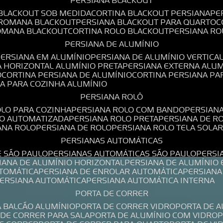
PERSIANA BLACKOUT
 BLACKOUT SOB MEDIDA
CORTINA BLACKOUT PERSIANA
P
 ROMANA BLACKOUT
PERSIANA BLACKOUT PARA QUARTO
ROMANA BLACKOUT
CORTINA ROLO BLACKOUT
PERSIANA R
PERSIANA DE ALUMÍNIO
PERSIANA EM ALUMÍNIO
PERSIANA DE ALUMÍNIO VERTICA
A HORIZONTAL ALUMÍNIO PRETA
PERSIANA EXTERNA ALU
O
CORTINA PERSIANA DE ALUMÍNIO
CORTINA PERSIANA P
NA PARA COZINHA ALUMÍNIO
PERSIANA ROLÔ
OLO PARA COZINHA
PERSIANA ROLO COM BANDO
PERSIAN
LO AUTOMATIZADA
PERSIANA ROLO PRETA
PERSIANA DE 
IANA ROLO
PERSIANA DE ROLO
PERSIANA ROLO TELA SOLA
PERSIANAS AUTOMÁTICAS
E SÃO PAULO
PERSIANAS AUTOMÁTICAS SÃO PAULO
PERS
SIANA DE ALUMÍNIO HORIZONTAL
PERSIANA DE ALUMÍNIO
UTOMÁTICA
PERSIANA DE ENROLAR AUTOMÁTICA
PERSIAN
PERSIANA AUTOMÁTICA
PERSIANA AUTOMÁTICA INTERNA
PORTA DE CORRER
A BALCÃO ALUMÍNIO
PORTA DE CORRER VIDRO
PORTA DE 
A DE CORRER PARA SALA
PORTA DE ALUMÍNIO COM VIDRO