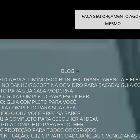
FAÇA SEU ORÇAMENTO AGO
pecialistas!
MESMO
BLOG
TÁTICA EM ALUMÍNIO
BOX BLINDEX: TRANSPARÊNCIA E E
A NO BANHEIRO
CORTINA DE VIDRO PARA SACADA: GUIA 
LETO PARA SUA CASA MODERNA
IO: GUIA COMPLETO PARA ESCOLHER
IO: GUIA COMPLETO PARA VOCÊ
GUIA COMPLETO PARA SUA CASA
TUDO O QUE VOCÊ PRECISA SABER
GUIA COMPLETO PARA ESCOLHER A IDEAL
O GUIA COMPLETO PARA ESCOLHER
A E PROTEÇÃO PARA TODOS OS ESPAÇOS
VENTILAÇÃO, LUZ E PRATICIDADE
JANELAS E VENEZIANAS 