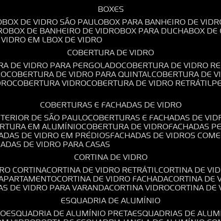
BOXES
O
BOX DE VIDRO SÃO PAULO
BOX PARA BANHEIRO DE VIDR
RO
BOX DE BANHEIRO DE VIDRO
BOX PARA DUCHA
BOX DE
E VIDRO EM L
BOX DE VIDRO
COBERTURA DE VIDRO
RA DE VIDRO PARA PERGOLADO
COBERTURA DE VIDRO RE
RO
COBERTURA DE VIDRO PARA QUINTAL
COBERTURA DE 
DRO
COBERTURA VIDRO
COBERTURA DE VIDRO RETRÁTIL
COBERTURAS E FACHADAS DE VIDRO
NTERIOR DE SÃO PAULO
COBERTURAS E FACHADAS DE VID
ERTURA EM ALUMÍNIO
COBERTURA DE VIDRO
FACHADAS P
HADAS DE VIDRO EM PRÉDIOS
FACHADAS DE VIDROS COME
HADAS DE VIDRO PARA CASAS
CORTINA DE VIDRO
DRO CORTINA
CORTINA DE VIDRO RETRÁTIL
CORTINA DE V
E APARTAMENTO
CORTINA DE VIDRO FACHADA
CORTINA DE
NAS DE VIDRO PARA VARANDA
CORTINA VIDRO
CORTINA DE
ESQUADRIA DE ALUMÍNIO
IO
ESQUADRIA DE ALUMÍNIO PRETA
ESQUADRIAS DE ALUM