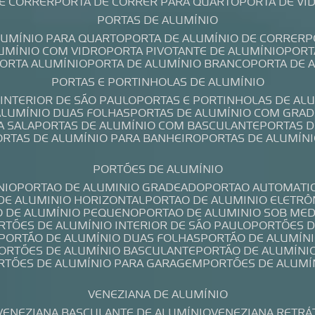
DE CORRER
PORTA DE CORRER PARA QUARTO
PORTA DE V
PORTAS DE ALUMÍNIO
ALUMÍNIO PARA QUARTO
PORTA DE ALUMÍNIO DE CORRER
LUMÍNIO COM VIDRO
PORTA PIVOTANTE DE ALUMÍNIO
POR
PORTA ALUMÍNIO
PORTA DE ALUMÍNIO BRANCO
PORTA DE 
PORTAS E PORTINHOLAS DE ALUMÍNIO
 INTERIOR DE SÃO PAULO
PORTAS E PORTINHOLAS DE AL
 ALUMÍNIO DUAS FOLHAS
PORTAS DE ALUMÍNIO COM GRAD
A SALA
PORTAS DE ALUMÍNIO COM BASCULANTE
PORTAS 
PORTAS DE ALUMÍNIO PARA BANHEIRO
PORTAS DE ALUMÍN
PORTÕES DE ALUMÍNIO
NIO
PORTAO DE ALUMINIO GRADEADO
PORTAO AUTOMATI
 DE ALUMINIO HORIZONTAL
PORTAO DE ALUMINIO ELETRÔ
O DE ALUMÍNIO PEQUENO
PORTAO DE ALUMINIO SOB ME
ORTÕES DE ALUMÍNIO INTERIOR DE SÃO PAULO
PORTÕES 
PORTÃO DE ALUMÍNIO DUAS FOLHAS
PORTÃO DE ALUMÍN
PORTÕES DE ALUMÍNIO BASCULANTE
PORTÃO DE ALUMÍNI
ORTÕES DE ALUMÍNIO PARA GARAGEM
PORTÕES DE ALUMÍ
VENEZIANA DE ALUMÍNIO
VENEZIANA BASCULANTE DE ALUMÍNIO
VENEZIANA RETRÁ