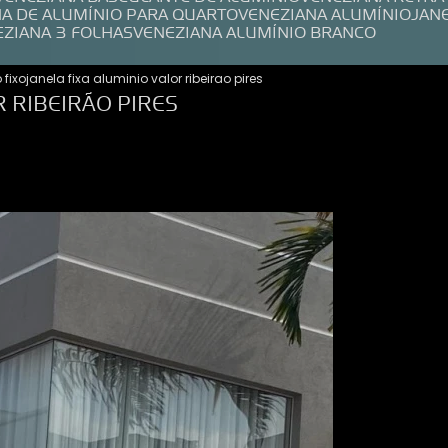
NA DE ALUMÍNIO PARA QUARTO
VENEZIANA ALUMÍNIO
JAN
EZIANA 3 FOLHAS
VENEZIANA ALUMÍNIO BRANCO
 fixo
janela fixa aluminio valor ribeirao pires
R RIBEIRÃO PIRES