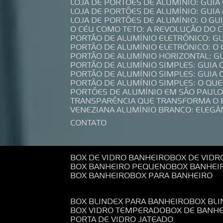
LOJA DE PORTÕES DE ALUMÍNIO: GUI
LOJA DE PORTÕES DE ALUMÍNIO: GUI
LOJA DE PORTÕES DE ALUMÍNIO: O G
O CÉU COMO TETO: A REVOLUÇÃO DO
PORTÃO DE ALUMÍNIO ELETRÔNICO: G
PORTÃO DE ALUMÍNIO ELETRÔNICO: O
PORTÃO DE ALUMÍNIO HORIZONTAL: G
PORTÃO DE ALUMÍNIO SIMPLES: GUIA
PORTÃO DE ALUMÍNIO SIMPLES: GUI
PORTÃO DE ALUMÍNIO SIMPLES: O QU
PORTÕES DE ALUMÍNIO EM SÃO PAULO
TRANSPARÊNCIA QUE TRANSFORMA O
VENEZIANA ALUMÍNIO BRANCO: ELEGÂ
CONTATO
BOX DE VIDRO BANHEIRO
BOX DE VIDR
BOX BANHEIRO PEQUENO
BOX BANHEI
BOX BANHEIRO
BOX PARA BANHEIRO
BOX BLINDEX PARA BANHEIRO
BOX BL
BOX VIDRO TEMPERADO
BOX DE BANH
PORTA DE VIDRO JATEADO