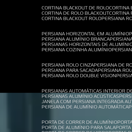
CORTINA BLACKOUT DE ROLO
CORTINA
CORTINA DE ROLO BLACKOUT
CORTINA
CORTINA BLACKOUT ROLO
PERSIANA 
PERSIANA HORIZONTAL EM ALUMÍNIO
PERSIANA ALUMÍNIO BRANCA
PERSIAN
PERSIANAS HORIZONTAIS DE ALUMÍNI
PERSIANA COZINHA ALUMÍNIO
PERSIA
PERSIANA ROLO CINZA
PERSIANA DE R
PERSIANA PARA SACADA
PERSIANA RO
PERSIANA ROLO DOUBLE VISION
PERS
PERSIANAS AUTOMÁTICAS INTERIOR D
PERSIANAS ALUMÍNIO ACÚSTICAS
PER
JANELA COM PERSIANA INTEGRADA A
PERSIANA DE ALUMÍNIO AUTOMÁTICA
PORTA DE CORRER DE ALUMÍNIO
PORT
PORTA DE ALUMÍNIO PARA SALA
PORT