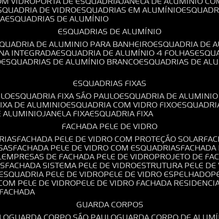
OM VIDRO
PORTA DE ESQUADRIA
JANELA DE ALUMÍNIO CO
ESQUADRIA DE VIDRO
ESQUADRIAS EM ALUMÍNIO
ESQUADR
DA
ESQUADRIAS DE ALUMÍNIO
ESQUADRIAS DE ALUMÍNIO
SQUADRIA DE ALUMINIO PARA BANHEIRO
ESQUADRIA DE 
ANA INTEGRADA
ESQUADRIA DE ALUMÍNIO 4 FOLHAS
ESQU
O
ESQUADRIAS DE ALUMÍNIO BRANCO
ESQUADRIAS DE AL
ESQUADRIAS FIXAS
ULO
ESQUADRIA FIXA SÃO PAULO
ESQUADRIA DE ALUMINIO
FIXA DE ALUMINIO
ESQUADRIA COM VIDRO FIXO
ESQUADRI
E ALUMINIO
JANELA FIXA
ESQUADRIA FIXA
FACHADA PELE DE VIDRO
RIAS
FACHADA PELE DE VIDRO COM PROTEÇÃO SOLAR
FA
SAS
FACHADA PELE DE VIDRO COM ESQUADRIAS
FACHADA
L
EMPRESAS DE FACHADA PELE DE VIDRO
PROJETO DE FA
OS
FACHADA SISTEMA PELE DE VIDRO
ESTRUTURA PELE DE
ESQUADRIA PELE DE VIDRO
PELE DE VIDRO ESPELHADO
 COM PELE DE VIDRO
PELE DE VIDRO FACHADA RESIDENCI
O FACHADA
GUARDA CORPOS
LO
GUARDA CORPO SÃO PAULO
GUARDA CORPO DE ALUM