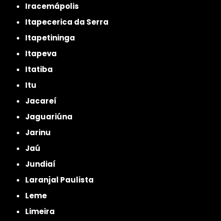
Iracemápolis
Itapecerica da Serra
Itapetininga
Itapeva
Itatiba
Itu
Jacareí
Jaguariúna
Jarinu
Jaú
Jundiaí
Laranjal Paulista
Leme
Limeira