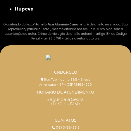
Itupeva
O conteúdo do texto "
Janela Fixa Aluminio Cananéia
" é de direito reservado. Sua
reprodução, parcial ou total, mesmo citando nossos links, é proibida sem a
autorização do autor. Crime de violação de direito autoral – artigo 184 do Código
Penal –
Lei 9610/98 - Lei de direitos autorais
.
ENDEREÇO
Rua Tupiniquins 369 - Brieds
Americana - SP - CEP: 13466-220
HORÁRIO DE ATENDIMENTO
Segunda a Sexta:
07:30 às 17:30
CONTATOS
(19) 3455-3313