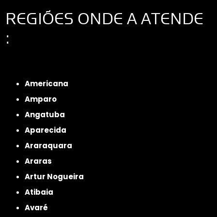
REGIÕES ONDE A ATENDE
:
Interior de São Paulo
Interior de São Paulo
Litoral de São Paulo
Região
Metropolitana de São Paulo
Americana
Amparo
Angatuba
Aparecida
Araraquara
Araras
Artur Nogueira
Atibaia
Avaré