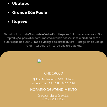
Ubatuba
Grande São Paulo
Itupeva
O conteúdo do texto "
Esquadria Vidro Fixo Itapeva
" é de direito reservado. Sua
reprodução, parcial ou total, mesmo citando nossos links, é proibida sem a
autorização do autor. Crime de violação de direito autoral – artigo 184 do Código
Penal –
Lei 9610/98 - Lei de direitos autorais
.
ENDEREÇO
Rua Tupiniquins 369 - Brieds
Americana - SP - CEP: 13466-220
HORÁRIO DE ATENDIMENTO
Segunda a Sexta:
07:30 às 17:30