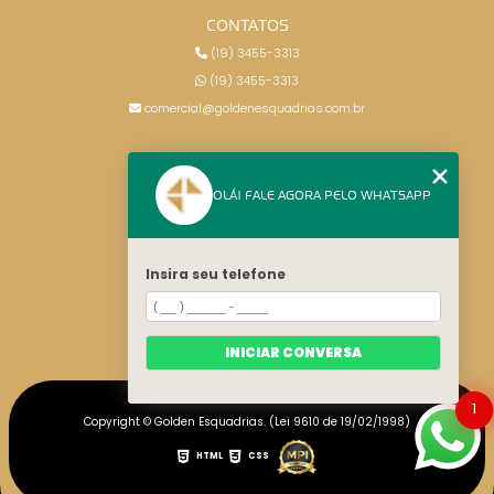
CONTATOS
(19) 3455-3313
(19) 3455-3313
comercial@goldenesquadrias.com.br
MENU
OLÁ! FALE AGORA PELO WHATSAPP
HOME
SERVIÇOS
BLOG
Insira seu telefone
CONTATO
CATEGORIAS
MAPA DO SITE
INICIAR CONVERSA
1
Copyright © Golden Esquadrias. (Lei 9610 de 19/02/1998)
HTML
CSS