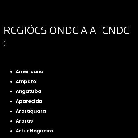
REGIÕES ONDE A ATENDE
:
Interior de São Paulo
Interior de São Paulo
Litoral de São Paulo
Região
Metropolitana de São Paulo
Americana
Amparo
Angatuba
Aparecida
Araraquara
Araras
Artur Nogueira