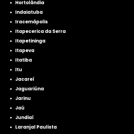
Hortolândia
Indaiatuba
Iracemápolis
Itapecerica da Serra
Itapetininga
Itapeva
Itatiba
Itu
Jacareí
Jaguariúna
Jarinu
Jaú
Jundiaí
Laranjal Paulista