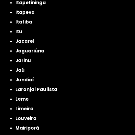
Itapetininga
Itapeva
Itatiba
Itu
Jacareí
Jaguariúna
Jarinu
Jaú
Jundiaí
Laranjal Paulista
Leme
Limeira
Louveira
Mairiporã