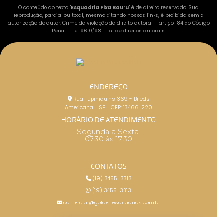
O conteúdo do texto "
Esquadria Fixa Bauru
" é de direito reservado. Sua
reprodução, parcial ou total, mesmo citando nossos links, é proibida sem a
autorização do autor. Crime de violação de direito autoral – artigo 184 do Código
Penal –
Lei 9610/98 - Lei de direitos autorais
.
ENDEREÇO
Rua Tupiniquins 369 - Brieds
Americana - SP - CEP: 13466-220
HORÁRIO DE ATENDIMENTO
Segunda a Sexta:
07:30 às 17:30
CONTATOS
(19) 3455-3313
(19) 3455-3313
comercial@goldenesquadrias.com.br