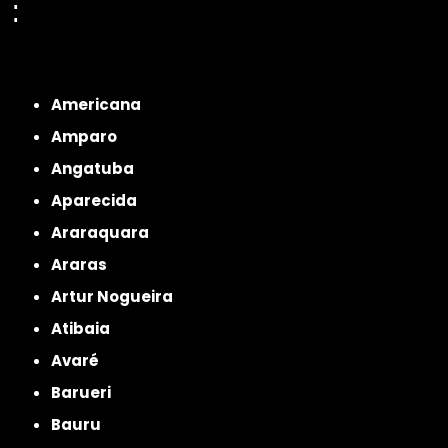
:
Interior de São Paulo
Interior de São Paulo
Litoral de São Paulo
Região
Metropolitana de São Paulo
Americana
Amparo
Angatuba
Aparecida
Araraquara
Araras
Artur Nogueira
Atibaia
Avaré
Barueri
Bauru