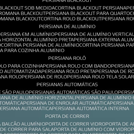
PERSIANA BLACKOUT
 BLACKOUT SOB MEDIDA
CORTINA BLACKOUT PERSIANA
P
 ROMANA BLACKOUT
PERSIANA BLACKOUT PARA QUARTO
ROMANA BLACKOUT
CORTINA ROLO BLACKOUT
PERSIANA R
PERSIANA DE ALUMÍNIO
PERSIANA EM ALUMÍNIO
PERSIANA DE ALUMÍNIO VERTICA
A HORIZONTAL ALUMÍNIO PRETA
PERSIANA EXTERNA ALU
O
CORTINA PERSIANA DE ALUMÍNIO
CORTINA PERSIANA P
NA PARA COZINHA ALUMÍNIO
PERSIANA ROLÔ
OLO PARA COZINHA
PERSIANA ROLO COM BANDO
PERSIAN
LO AUTOMATIZADA
PERSIANA ROLO PRETA
PERSIANA DE 
IANA ROLO
PERSIANA DE ROLO
PERSIANA ROLO TELA SOLA
PERSIANAS AUTOMÁTICAS
E SÃO PAULO
PERSIANAS AUTOMÁTICAS SÃO PAULO
PERS
SIANA DE ALUMÍNIO HORIZONTAL
PERSIANA DE ALUMÍNIO
UTOMÁTICA
PERSIANA DE ENROLAR AUTOMÁTICA
PERSIAN
PERSIANA AUTOMÁTICA
PERSIANA AUTOMÁTICA INTERNA
PORTA DE CORRER
A BALCÃO ALUMÍNIO
PORTA DE CORRER VIDRO
PORTA DE 
A DE CORRER PARA SALA
PORTA DE ALUMÍNIO COM VIDRO