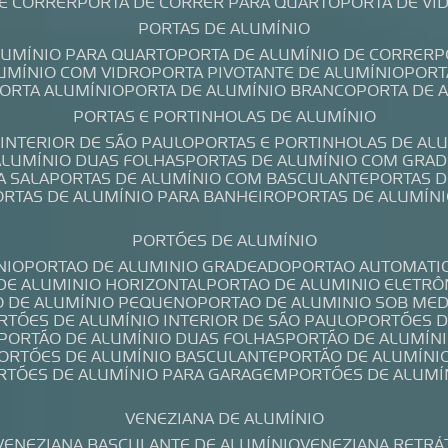
DE CORRER
PORTA DE CORRER PARA QUARTO
PORTA DE V
PORTAS DE ALUMÍNIO
ALUMÍNIO PARA QUARTO
PORTA DE ALUMÍNIO DE CORRER
LUMÍNIO COM VIDRO
PORTA PIVOTANTE DE ALUMÍNIO
POR
PORTA ALUMÍNIO
PORTA DE ALUMÍNIO BRANCO
PORTA DE 
PORTAS E PORTINHOLAS DE ALUMÍNIO
 INTERIOR DE SÃO PAULO
PORTAS E PORTINHOLAS DE AL
 ALUMÍNIO DUAS FOLHAS
PORTAS DE ALUMÍNIO COM GRAD
A SALA
PORTAS DE ALUMÍNIO COM BASCULANTE
PORTAS 
PORTAS DE ALUMÍNIO PARA BANHEIRO
PORTAS DE ALUMÍN
PORTÕES DE ALUMÍNIO
NIO
PORTAO DE ALUMINIO GRADEADO
PORTAO AUTOMATI
 DE ALUMINIO HORIZONTAL
PORTAO DE ALUMINIO ELETRÔ
O DE ALUMÍNIO PEQUENO
PORTAO DE ALUMINIO SOB ME
ORTÕES DE ALUMÍNIO INTERIOR DE SÃO PAULO
PORTÕES 
PORTÃO DE ALUMÍNIO DUAS FOLHAS
PORTÃO DE ALUMÍN
PORTÕES DE ALUMÍNIO BASCULANTE
PORTÃO DE ALUMÍNI
ORTÕES DE ALUMÍNIO PARA GARAGEM
PORTÕES DE ALUMÍ
VENEZIANA DE ALUMÍNIO
VENEZIANA BASCULANTE DE ALUMÍNIO
VENEZIANA RETRÁ