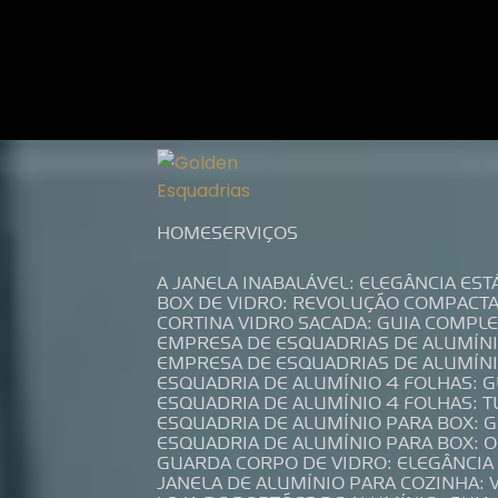
Entre em contato com um de nossos es
HOME
SERVIÇOS
A JANELA INABALÁVEL: ELEGÂNCIA ES
BOX DE VIDRO: REVOLUÇÃO COMPACT
CORTINA VIDRO SACADA: GUIA COMP
EMPRESA DE ESQUADRIAS DE ALUMÍN
EMPRESA DE ESQUADRIAS DE ALUMÍN
ESQUADRIA DE ALUMÍNIO 4 FOLHAS: 
ESQUADRIA DE ALUMÍNIO 4 FOLHAS: 
ESQUADRIA DE ALUMÍNIO PARA BOX: 
ESQUADRIA DE ALUMÍNIO PARA BOX: 
GUARDA CORPO DE VIDRO: ELEGÂNCI
JANELA DE ALUMÍNIO PARA COZINHA: 