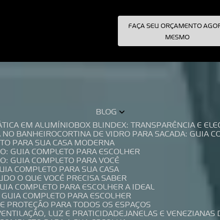
FAÇA SEU ORÇAMENTO AGO
pecialistas!
MESMO
BLOG
TÁTICA EM ALUMÍNIO
BOX BLINDEX: TRANSPARÊNCIA E E
A NO BANHEIRO
CORTINA DE VIDRO PARA SACADA: GUIA 
LETO PARA SUA CASA MODERNA
IO: GUIA COMPLETO PARA ESCOLHER
IO: GUIA COMPLETO PARA VOCÊ
GUIA COMPLETO PARA SUA CASA
TUDO O QUE VOCÊ PRECISA SABER
GUIA COMPLETO PARA ESCOLHER A IDEAL
O GUIA COMPLETO PARA ESCOLHER
A E PROTEÇÃO PARA TODOS OS ESPAÇOS
VENTILAÇÃO, LUZ E PRATICIDADE
JANELAS E VENEZIANAS 