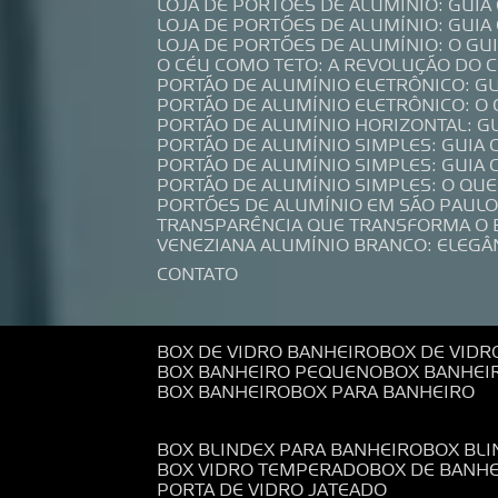
LOJA DE PORTÕES DE ALUMÍNIO: GUI
LOJA DE PORTÕES DE ALUMÍNIO: GUI
LOJA DE PORTÕES DE ALUMÍNIO: O G
O CÉU COMO TETO: A REVOLUÇÃO DO
PORTÃO DE ALUMÍNIO ELETRÔNICO: G
PORTÃO DE ALUMÍNIO ELETRÔNICO: O
PORTÃO DE ALUMÍNIO HORIZONTAL: G
PORTÃO DE ALUMÍNIO SIMPLES: GUIA
PORTÃO DE ALUMÍNIO SIMPLES: GUI
PORTÃO DE ALUMÍNIO SIMPLES: O QU
PORTÕES DE ALUMÍNIO EM SÃO PAULO
TRANSPARÊNCIA QUE TRANSFORMA O
VENEZIANA ALUMÍNIO BRANCO: ELEGÂ
CONTATO
BOX DE VIDRO BANHEIRO
BOX DE VIDR
BOX BANHEIRO PEQUENO
BOX BANHEI
BOX BANHEIRO
BOX PARA BANHEIRO
BOX BLINDEX PARA BANHEIRO
BOX BL
BOX VIDRO TEMPERADO
BOX DE BANH
PORTA DE VIDRO JATEADO