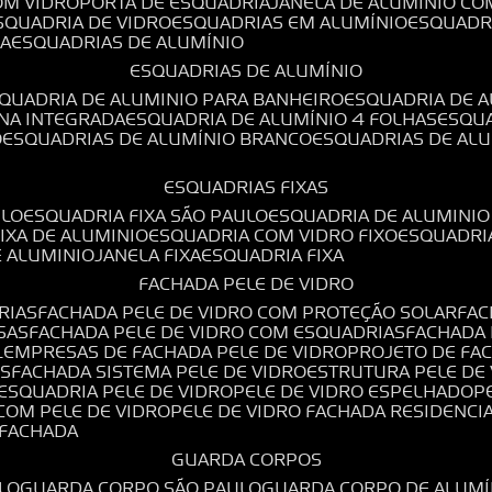
OM VIDRO
PORTA DE ESQUADRIA
JANELA DE ALUMÍNIO CO
ESQUADRIA DE VIDRO
ESQUADRIAS EM ALUMÍNIO
ESQUADR
DA
ESQUADRIAS DE ALUMÍNIO
ESQUADRIAS DE ALUMÍNIO
SQUADRIA DE ALUMINIO PARA BANHEIRO
ESQUADRIA DE 
ANA INTEGRADA
ESQUADRIA DE ALUMÍNIO 4 FOLHAS
ESQU
O
ESQUADRIAS DE ALUMÍNIO BRANCO
ESQUADRIAS DE AL
ESQUADRIAS FIXAS
ULO
ESQUADRIA FIXA SÃO PAULO
ESQUADRIA DE ALUMINIO
FIXA DE ALUMINIO
ESQUADRIA COM VIDRO FIXO
ESQUADRI
E ALUMINIO
JANELA FIXA
ESQUADRIA FIXA
FACHADA PELE DE VIDRO
RIAS
FACHADA PELE DE VIDRO COM PROTEÇÃO SOLAR
FA
SAS
FACHADA PELE DE VIDRO COM ESQUADRIAS
FACHADA
L
EMPRESAS DE FACHADA PELE DE VIDRO
PROJETO DE FA
OS
FACHADA SISTEMA PELE DE VIDRO
ESTRUTURA PELE DE
ESQUADRIA PELE DE VIDRO
PELE DE VIDRO ESPELHADO
 COM PELE DE VIDRO
PELE DE VIDRO FACHADA RESIDENCI
O FACHADA
GUARDA CORPOS
LO
GUARDA CORPO SÃO PAULO
GUARDA CORPO DE ALUM