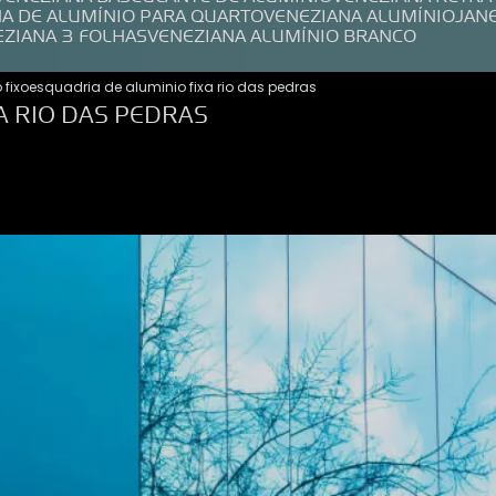
NA DE ALUMÍNIO PARA QUARTO
VENEZIANA ALUMÍNIO
JAN
EZIANA 3 FOLHAS
VENEZIANA ALUMÍNIO BRANCO
 fixo
esquadria de aluminio fixa rio das pedras
A RIO DAS PEDRAS