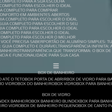
A COMPLETO PARA A SUA ESCOLHA
A COMPLETO PARA ESCOLHER O IDEAL
UIA COMPLETO PARA COMPRAR
 CONFORTO EM AMBIENTES ABERTOS
UIA COMPLETO PARA ESCOLHER O IDEAL
 GUIA COMPLETO PARA ESCOLHER O SEU
UIA COMPLETO PARA ESCOLHER O IDEAL
 COMPLETO PARA ESCOLHER O IDEAL
A COMPLETO PARA ESCOLHER O MELHOR
E VOCÊ PRECISA SABER
PORTÃO DE ALUMÍNIO SIMPLES: T
: GUIA COMPLETO E DURÁVEL
TRANSPARÊNCIA INFINITA:
 BANHEIRO
TRANSPARÊNCIA QUE TRANSFORMA: O BOX DE
NCIA E FUNCIONALIDADE PARA SUA CASA
BOX DE BANHEIRO
O ATÉ O TETO
BOX PORTA DE ABRIR
BOX DE VIDRO PARA 
RO VIDRO
BOX DO BANHEIRO
BOX VIDRO
BOX PARA BANH
BOX DE VIDRO
INDEX BANHEIRO
BOX BANHEIRO BLINDEX
BOX PARA BANH
EIRO VIDRO
BOX DE BANHEIRO PEQUENO
BOX DE CANTO 