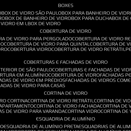
BOXES
O
BOX DE VIDRO SÃO PAULO
BOX PARA BANHEIRO DE VIDR
RO
BOX DE BANHEIRO DE VIDRO
BOX PARA DUCHA
BOX DE
E VIDRO EM L
BOX DE VIDRO
COBERTURA DE VIDRO
RA DE VIDRO PARA PERGOLADO
COBERTURA DE VIDRO RE
RO
COBERTURA DE VIDRO PARA QUINTAL
COBERTURA DE 
DRO
COBERTURA VIDRO
COBERTURA DE VIDRO RETRÁTIL
COBERTURAS E FACHADAS DE VIDRO
NTERIOR DE SÃO PAULO
COBERTURAS E FACHADAS DE VID
ERTURA EM ALUMÍNIO
COBERTURA DE VIDRO
FACHADAS P
HADAS DE VIDRO EM PRÉDIOS
FACHADAS DE VIDROS COME
HADAS DE VIDRO PARA CASAS
CORTINA DE VIDRO
DRO CORTINA
CORTINA DE VIDRO RETRÁTIL
CORTINA DE V
E APARTAMENTO
CORTINA DE VIDRO FACHADA
CORTINA DE
NAS DE VIDRO PARA VARANDA
CORTINA VIDRO
CORTINA DE
ESQUADRIA DE ALUMÍNIO
IO
ESQUADRIA DE ALUMÍNIO PRETA
ESQUADRIAS DE ALUM