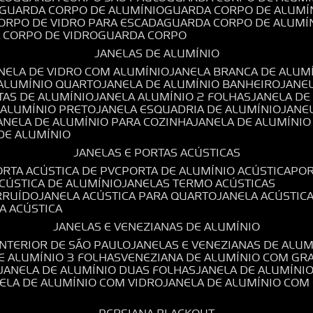
GUARDA CORPO DE ALUMÍNIO
GUARDA CORPO DE ALUMÍ
CORPO DE VIDRO PARA ESCADA
GUARDA CORPO DE ALUMÍ
A CORPO DE VIDRO
GUARDA CORPO
JANELAS DE ALUMÍNIO
ANELA DE VIDRO COM ALUMÍNIO
JANELA BRANCA DE ALUM
 ALUMÍNIO QUARTO
JANELA DE ALUMÍNIO BANHEIRO
JANE
TAS DE ALUMÍNIO
JANELA ALUMÍNIO 2 FOLHAS
JANELA D
 ALUMÍNIO PRETO
JANELA ESQUADRIA DE ALUMÍNIO
JANE
JANELA DE ALUMÍNIO PARA COZINHA
JANELA DE ALUMÍNIO
 DE ALUMÍNIO
JANELAS E PORTAS ACÚSTICAS
PORTA ACÚSTICA DE PVC
PORTA DE ALUMÍNIO ACÚSTICA
PO
ACÚSTICA DE ALUMÍNIO
JANELAS TERMO ACÚSTICAS
IRRUÍDO
JANELA ACÚSTICA PARA QUARTO
JANELA ACÚSTIC
LA ACÚSTICA
JANELAS E VENEZIANAS DE ALUMÍNIO
INTERIOR DE SÃO PAULO
JANELAS E VENEZIANAS DE ALU
DE ALUMÍNIO 3 FOLHAS
VENEZIANA DE ALUMÍNIO COM GR
JANELA DE ALUMÍNIO DUAS FOLHAS
JANELA DE ALUMÍNI
NELA DE ALUMÍNIO COM VIDRO
JANELA DE ALUMÍNIO COM