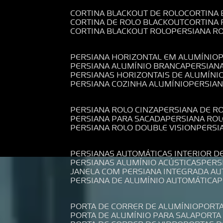
CORTINA BLACKOUT DE ROLO
CORTINA
CORTINA DE ROLO BLACKOUT
CORTINA
CORTINA BLACKOUT ROLO
PERSIANA 
PERSIANA HORIZONTAL EM ALUMÍNIO
PERSIANA ALUMÍNIO BRANCA
PERSIAN
PERSIANAS HORIZONTAIS DE ALUMÍNI
PERSIANA COZINHA ALUMÍNIO
PERSIA
PERSIANA ROLO CINZA
PERSIANA DE R
PERSIANA PARA SACADA
PERSIANA RO
PERSIANA ROLO DOUBLE VISION
PERS
PERSIANAS AUTOMÁTICAS INTERIOR D
PERSIANAS ALUMÍNIO ACÚSTICAS
PER
JANELA COM PERSIANA INTEGRADA A
PERSIANA DE ALUMÍNIO AUTOMÁTICA
PORTA DE CORRER DE ALUMÍNIO
PORT
PORTA DE ALUMÍNIO PARA SALA
PORT