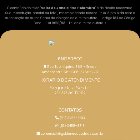
O conteúdo do texto "
Valor de Janela Fixa Holambra
" é de direito reservado.
Sua reprodução, parcial ou total, mesmo citando nossos links, é proibida sem a
autorização do autor. Crime de violação de direito autoral – artigo 184 do Código
Penal –
Lei 9610/98 - Lei de direitos autorais
.
ENDEREÇO
Rua Tupiniquins 369 - Brieds
Americana - SP - CEP: 13466-220
HORÁRIO DE ATENDIMENTO
Segunda a Sexta:
07:30 às 17:30
CONTATOS
(19) 3455-3313
(19) 3455-3313
comercial@goldenesquadrias.com.br