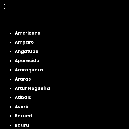
:
Interior de São Paulo
Interior de São Paulo
Litoral de São Paulo
Região
Metropolitana de São Paulo
Americana
Amparo
Angatuba
Aparecida
Araraquara
Araras
Artur Nogueira
Atibaia
Avaré
Barueri
Bauru