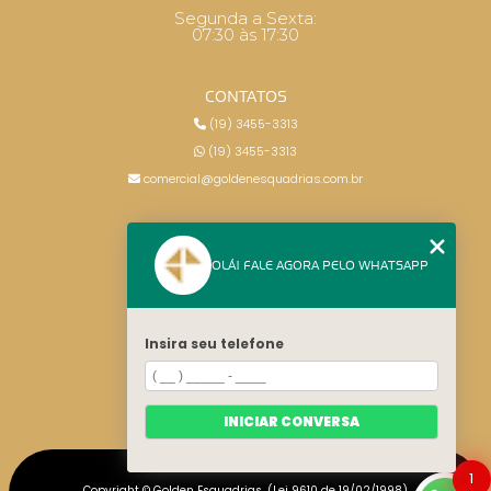
Segunda a Sexta:
07:30 às 17:30
CONTATOS
(19) 3455-3313
(19) 3455-3313
comercial@goldenesquadrias.com.br
MENU
OLÁ! FALE AGORA PELO WHATSAPP
HOME
SERVIÇOS
BLOG
Insira seu telefone
CONTATO
CATEGORIAS
MAPA DO SITE
INICIAR CONVERSA
1
Copyright © Golden Esquadrias. (Lei 9610 de 19/02/1998)