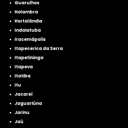
Guarulhos
Holambra
Hortolândia
Indaiatuba
Iracemápolis
Itapecerica da Serra
Itapetininga
Itapeva
Itatiba
Itu
Jacareí
Jaguariúna
Jarinu
Jaú