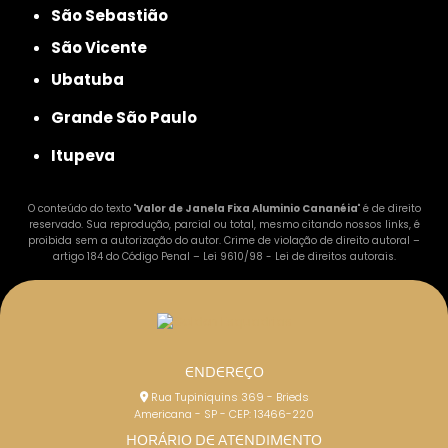
São Sebastião
São Vicente
Ubatuba
Grande São Paulo
Itupeva
O conteúdo do texto "
Valor de Janela Fixa Aluminio Cananéia
" é de direito
reservado. Sua reprodução, parcial ou total, mesmo citando nossos links, é
proibida sem a autorização do autor. Crime de violação de direito autoral –
artigo 184 do Código Penal –
Lei 9610/98 - Lei de direitos autorais
.
ENDEREÇO
Rua Tupiniquins 369 - Brieds
Americana - SP - CEP: 13466-220
HORÁRIO DE ATENDIMENTO