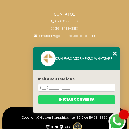
CONTATOS
(19) 3455-3313
(19) 3455-3313
comercial@goldenesquadrias.com.br
MENU
OLÁ! FALE AGORA PELO WHATSAPP
HOME
SERVIÇOS
BLOG
Insira seu telefone
CONTATO
CATEGORIAS
MAPA DO SITE
INICIAR CONVERSA
1
Copyright © Golden Esquadrias. (Lei 9610 de 19/02/1998)
HTML
CSS