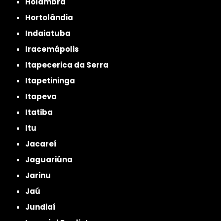
Holambra
Hortolândia
Indaiatuba
Iracemápolis
Itapecerica da Serra
Itapetininga
Itapeva
Itatiba
Itu
Jacareí
Jaguariúna
Jarinu
Jaú
Jundiaí