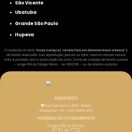
São Vicente
Ubatuba
Grande São Paulo
Itupeva
O conteúdo do texto "
Onde Comprar Janela Fixa em Aluminio Nova Odessa
" é
de direito reservado. Sua reprodução, parcial ou total, mesmo citando nossos
links, é proibida sem a autorização do autor. Crime de violação de direito autoral
– artigo 184 do Código Penal –
Lei 9610/98 - Lei de direitos autorais
.
ENDEREÇO
Rua Tupiniquins 369 - Brieds
Americana - SP - CEP: 13466-220
HORÁRIO DE ATENDIMENTO
Segunda a Sexta:
07:30 às 17:30