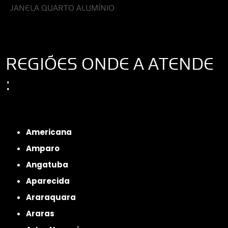
JANELA QUARTO ALUMÍNIO
REGIÕES ONDE A ATENDE
:
Interior de São Paulo
Interior de São Paulo
Litoral de São Paulo
Região
Metropolitana de São Paulo
Americana
Amparo
Angatuba
Aparecida
Araraquara
Araras