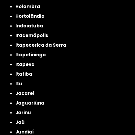
Holambra
Hortolândia
Indaiatuba
Iracemápolis
Itapecerica da Serra
Itapetininga
Itapeva
Itatiba
Itu
Jacareí
Jaguariúna
Jarinu
Jaú
Jundiaí