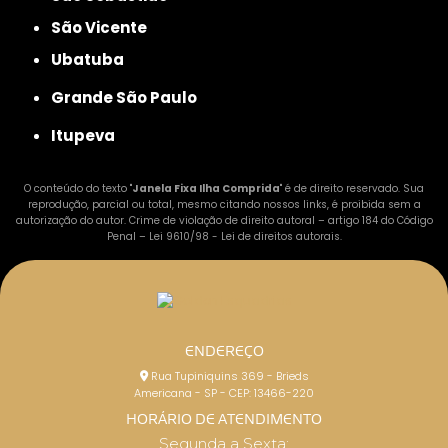
São Vicente
Ubatuba
Grande São Paulo
Itupeva
O conteúdo do texto "
Janela Fixa Ilha Comprida
" é de direito reservado. Sua
reprodução, parcial ou total, mesmo citando nossos links, é proibida sem a
autorização do autor. Crime de violação de direito autoral – artigo 184 do Código
Penal –
Lei 9610/98 - Lei de direitos autorais
.
ENDEREÇO
Rua Tupiniquins 369 - Brieds
Americana - SP - CEP: 13466-220
HORÁRIO DE ATENDIMENTO
Segunda a Sexta: