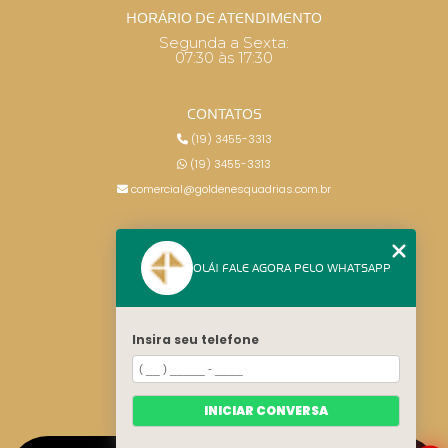
HORÁRIO DE ATENDIMENTO
Segunda a Sexta:
07:30 às 17:30
CONTATOS
(19) 3455-3313
(19) 3455-3313
comercial@goldenesquadrias.com.br
MENU
OLÁ! FALE AGORA PELO WHATSAPP
HOME
SERVIÇOS
BLOG
Insira seu telefone
CONTATO
CATEGORIAS
MAPA DO SITE
INICIAR CONVERSA