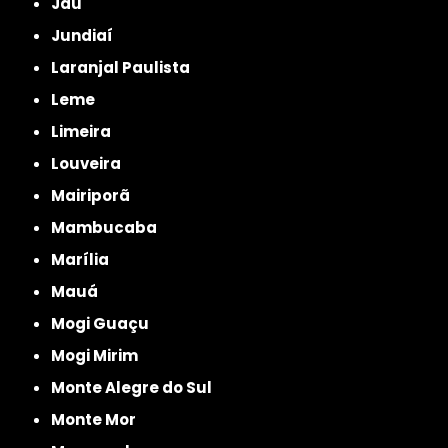
Jaú
Jundiaí
Laranjal Paulista
Leme
Limeira
Louveira
Mairiporã
Mambucaba
Marília
Mauá
Mogi Guaçu
Mogi Mirim
Monte Alegre do Sul
Monte Mor