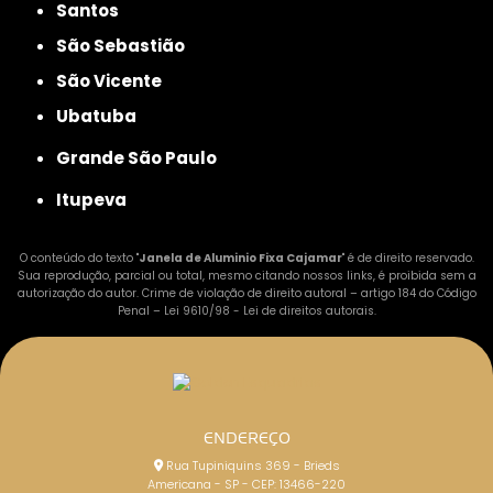
Santos
São Sebastião
São Vicente
Ubatuba
Grande São Paulo
Itupeva
O conteúdo do texto "
Janela de Aluminio Fixa Cajamar
" é de direito reservado.
Sua reprodução, parcial ou total, mesmo citando nossos links, é proibida sem a
autorização do autor. Crime de violação de direito autoral – artigo 184 do Código
Penal –
Lei 9610/98 - Lei de direitos autorais
.
ENDEREÇO
Rua Tupiniquins 369 - Brieds
Americana - SP - CEP: 13466-220