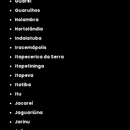
Guareí
Guarulhos
Holambra
Hortolândia
Indaiatuba
Iracemápolis
Itapecerica da Serra
Itapetininga
Itapeva
Itatiba
Itu
Jacareí
Jaguariúna
Jarinu