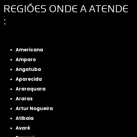
REGIÕES ONDE A ATENDE
:
Interior de São Paulo
Interior de São Paulo
Litoral de São Paulo
Região
Metropolitana de São Paulo
Americana
Amparo
Angatuba
Aparecida
Araraquara
Araras
Artur Nogueira
Atibaia
Avaré