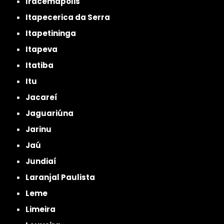
Iracemápolis
Itapecerica da Serra
Itapetininga
Itapeva
Itatiba
Itu
Jacareí
Jaguariúna
Jarinu
Jaú
Jundiaí
Laranjal Paulista
Leme
Limeira