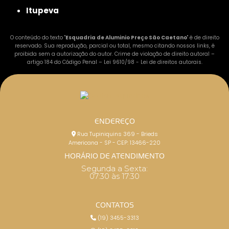
Itupeva
O conteúdo do texto "
Esquadria de Aluminio Preço São Caetano
" é de direito
reservado. Sua reprodução, parcial ou total, mesmo citando nossos links, é
proibida sem a autorização do autor. Crime de violação de direito autoral –
artigo 184 do Código Penal –
Lei 9610/98 - Lei de direitos autorais
.
ENDEREÇO
Rua Tupiniquins 369 - Brieds
Americana - SP - CEP: 13466-220
HORÁRIO DE ATENDIMENTO
Segunda a Sexta:
07:30 às 17:30
CONTATOS
(19) 3455-3313