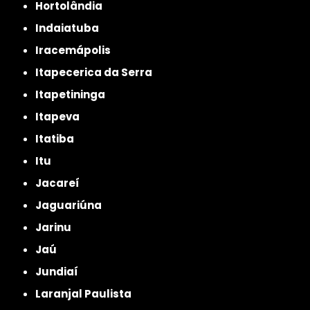
Hortolândia
Indaiatuba
Iracemápolis
Itapecerica da Serra
Itapetininga
Itapeva
Itatiba
Itu
Jacareí
Jaguariúna
Jarinu
Jaú
Jundiaí
Laranjal Paulista