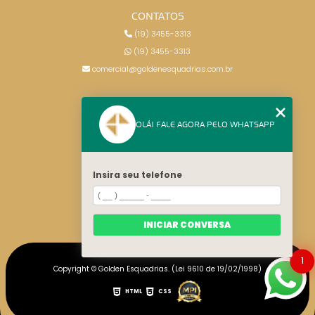
CONTATOS
(19) 3455-3313
(19) 3455-3313
comercial@goldenesquadrias.com.br
MENU
OLÁ! FALE AGORA PELO WHATSAPP
HOME
SERVIÇOS
BLOG
Insira seu telefone
CONTATO
CATEGORIAS
MAPA DO SITE
INICIAR CONVERSA
1
Copyright © Golden Esquadrias. (Lei 9610 de 19/02/1998)
HTML
CSS