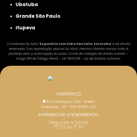
Ubatuba
Grande São Paulo
Itupeva
O conteúdo do texto "
Esquadria com Vidro Fixo Valor Sorocaba
" é de direito
reservado. Sua reprodução, parcial ou total, mesmo citando nossos links, é
proibida sem a autorização do autor. Crime de violação de direito autoral –
artigo 184 do Código Penal –
Lei 9610/98 - Lei de direitos autorais
.
ENDEREÇO
Rua Tupiniquins 369 - Brieds
Americana - SP - CEP: 13466-220
HORÁRIO DE ATENDIMENTO
Segunda a Sexta:
07:30 às 17:30