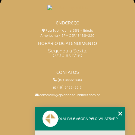
ENDEREÇO
Rua Tupiniquins 369 - Brieds
Americana - SP - CEP: 13466-220
HORÁRIO DE ATENDIMENTO
Segunda a Sexta:
07:30 às 17:30
CONTATOS
(19) 3455-3313
(19) 3455-3313
comercial@goldenesquadrias.com.br
MENU
OLÁ! FALE AGORA PELO WHATSAPP
HOME
SERVIÇOS