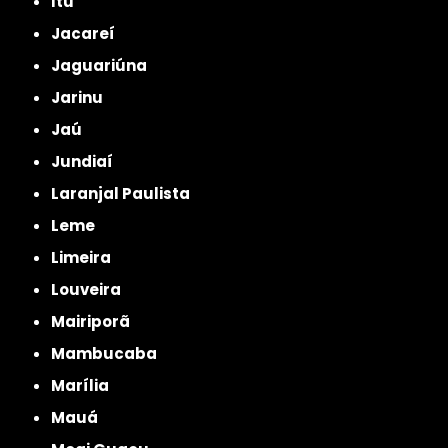
Itu
Jacareí
Jaguariúna
Jarinu
Jaú
Jundiaí
Laranjal Paulista
Leme
Limeira
Louveira
Mairiporã
Mambucaba
Marília
Mauá