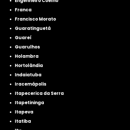
Engenheiro Coelho
Franca
Francisco Morato
Guaratinguetá
Guareí
Guarulhos
Holambra
Hortolândia
Indaiatuba
Iracemápolis
Itapecerica da Serra
Itapetininga
Itapeva
Itatiba