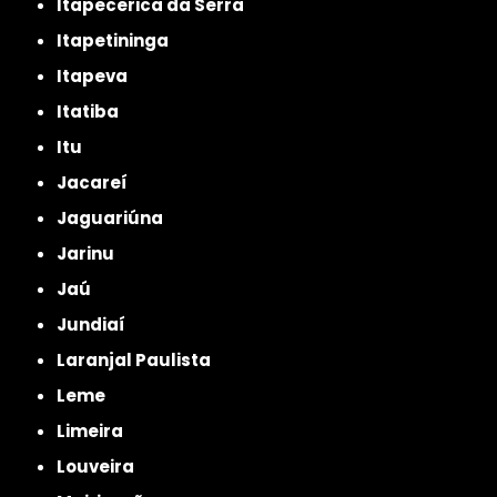
Itapecerica da Serra
Itapetininga
Itapeva
Itatiba
Itu
Jacareí
Jaguariúna
Jarinu
Jaú
Jundiaí
Laranjal Paulista
Leme
Limeira
Louveira