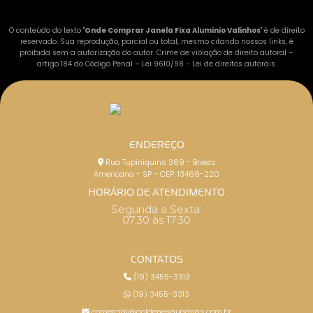
O conteúdo do texto "
Onde Comprar Janela Fixa Aluminio Valinhos
" é de direito
reservado. Sua reprodução, parcial ou total, mesmo citando nossos links, é
proibida sem a autorização do autor. Crime de violação de direito autoral –
artigo 184 do Código Penal –
Lei 9610/98 - Lei de direitos autorais
.
ENDEREÇO
Rua Tupiniquins 369 - Brieds
Americana - SP - CEP: 13466-220
HORÁRIO DE ATENDIMENTO
Segunda a Sexta:
07:30 às 17:30
CONTATOS
(19) 3455-3313
(19) 3455-3313
comercial@goldenesquadrias.com.br