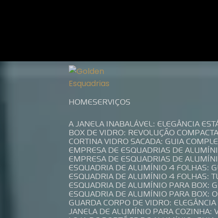
Entre em contato com um de nossos es
HOME
SERVIÇOS
A JANELA INABALÁVEL: ELEGÂNCIA ES
BOX DE VIDRO: REVOLUÇÃO COMPACT
CORTINA VIDRO SACADA: GUIA COMP
EMPRESA DE ESQUADRIAS DE ALUMÍN
EMPRESA DE ESQUADRIAS DE ALUMÍN
ESQUADRIA DE ALUMÍNIO 4 FOLHAS: 
ESQUADRIA DE ALUMÍNIO 4 FOLHAS: 
ESQUADRIA DE ALUMÍNIO PARA BOX: 
ESQUADRIA DE ALUMÍNIO PARA BOX: 
GUARDA CORPO DE VIDRO: ELEGÂNCI
JANELA DE ALUMÍNIO PARA COZINHA: 