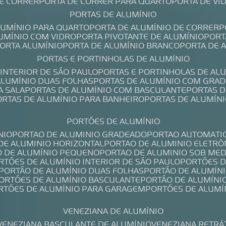
DE CORRER
PORTA DE CORRER PARA QUARTO
PORTA DE V
PORTAS DE ALUMÍNIO
ALUMÍNIO PARA QUARTO
PORTA DE ALUMÍNIO DE CORRER
LUMÍNIO COM VIDRO
PORTA PIVOTANTE DE ALUMÍNIO
POR
PORTA ALUMÍNIO
PORTA DE ALUMÍNIO BRANCO
PORTA DE 
PORTAS E PORTINHOLAS DE ALUMÍNIO
 INTERIOR DE SÃO PAULO
PORTAS E PORTINHOLAS DE AL
 ALUMÍNIO DUAS FOLHAS
PORTAS DE ALUMÍNIO COM GRAD
A SALA
PORTAS DE ALUMÍNIO COM BASCULANTE
PORTAS 
PORTAS DE ALUMÍNIO PARA BANHEIRO
PORTAS DE ALUMÍN
PORTÕES DE ALUMÍNIO
NIO
PORTAO DE ALUMINIO GRADEADO
PORTAO AUTOMATI
 DE ALUMINIO HORIZONTAL
PORTAO DE ALUMINIO ELETRÔ
O DE ALUMÍNIO PEQUENO
PORTAO DE ALUMINIO SOB ME
ORTÕES DE ALUMÍNIO INTERIOR DE SÃO PAULO
PORTÕES 
PORTÃO DE ALUMÍNIO DUAS FOLHAS
PORTÃO DE ALUMÍN
PORTÕES DE ALUMÍNIO BASCULANTE
PORTÃO DE ALUMÍNI
ORTÕES DE ALUMÍNIO PARA GARAGEM
PORTÕES DE ALUMÍ
VENEZIANA DE ALUMÍNIO
VENEZIANA BASCULANTE DE ALUMÍNIO
VENEZIANA RETRÁ