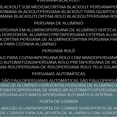
PERSIANA BLACKOUT
 BLACKOUT SOB MEDIDA
CORTINA BLACKOUT PERSIANA
P
 ROMANA BLACKOUT
PERSIANA BLACKOUT PARA QUARTO
ROMANA BLACKOUT
CORTINA ROLO BLACKOUT
PERSIANA R
PERSIANA DE ALUMÍNIO
PERSIANA EM ALUMÍNIO
PERSIANA DE ALUMÍNIO VERTICA
A HORIZONTAL ALUMÍNIO PRETA
PERSIANA EXTERNA ALU
O
CORTINA PERSIANA DE ALUMÍNIO
CORTINA PERSIANA P
NA PARA COZINHA ALUMÍNIO
PERSIANA ROLÔ
OLO PARA COZINHA
PERSIANA ROLO COM BANDO
PERSIAN
LO AUTOMATIZADA
PERSIANA ROLO PRETA
PERSIANA DE 
IANA ROLO
PERSIANA DE ROLO
PERSIANA ROLO TELA SOLA
PERSIANAS AUTOMÁTICAS
E SÃO PAULO
PERSIANAS AUTOMÁTICAS SÃO PAULO
PERS
SIANA DE ALUMÍNIO HORIZONTAL
PERSIANA DE ALUMÍNIO
UTOMÁTICA
PERSIANA DE ENROLAR AUTOMÁTICA
PERSIAN
PERSIANA AUTOMÁTICA
PERSIANA AUTOMÁTICA INTERNA
PORTA DE CORRER
A BALCÃO ALUMÍNIO
PORTA DE CORRER VIDRO
PORTA DE 
A DE CORRER PARA SALA
PORTA DE ALUMÍNIO COM VIDRO