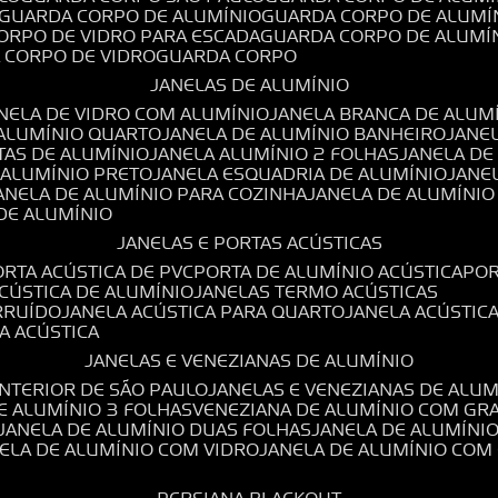
GUARDA CORPO DE ALUMÍNIO
GUARDA CORPO DE ALUMÍ
CORPO DE VIDRO PARA ESCADA
GUARDA CORPO DE ALUMÍ
A CORPO DE VIDRO
GUARDA CORPO
JANELAS DE ALUMÍNIO
ANELA DE VIDRO COM ALUMÍNIO
JANELA BRANCA DE ALUM
 ALUMÍNIO QUARTO
JANELA DE ALUMÍNIO BANHEIRO
JANE
TAS DE ALUMÍNIO
JANELA ALUMÍNIO 2 FOLHAS
JANELA D
 ALUMÍNIO PRETO
JANELA ESQUADRIA DE ALUMÍNIO
JANE
JANELA DE ALUMÍNIO PARA COZINHA
JANELA DE ALUMÍNIO
 DE ALUMÍNIO
JANELAS E PORTAS ACÚSTICAS
PORTA ACÚSTICA DE PVC
PORTA DE ALUMÍNIO ACÚSTICA
PO
ACÚSTICA DE ALUMÍNIO
JANELAS TERMO ACÚSTICAS
IRRUÍDO
JANELA ACÚSTICA PARA QUARTO
JANELA ACÚSTIC
LA ACÚSTICA
JANELAS E VENEZIANAS DE ALUMÍNIO
INTERIOR DE SÃO PAULO
JANELAS E VENEZIANAS DE ALU
DE ALUMÍNIO 3 FOLHAS
VENEZIANA DE ALUMÍNIO COM GR
JANELA DE ALUMÍNIO DUAS FOLHAS
JANELA DE ALUMÍNI
NELA DE ALUMÍNIO COM VIDRO
JANELA DE ALUMÍNIO COM