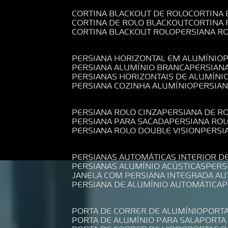
CORTINA BLACKOUT DE ROLO
CORTINA
CORTINA DE ROLO BLACKOUT
CORTINA
CORTINA BLACKOUT ROLO
PERSIANA 
PERSIANA HORIZONTAL EM ALUMÍNIO
PERSIANA ALUMÍNIO BRANCA
PERSIAN
PERSIANAS HORIZONTAIS DE ALUMÍNI
PERSIANA COZINHA ALUMÍNIO
PERSIA
PERSIANA ROLO CINZA
PERSIANA DE R
PERSIANA PARA SACADA
PERSIANA RO
PERSIANA ROLO DOUBLE VISION
PERS
PERSIANAS AUTOMÁTICAS INTERIOR D
PERSIANAS ALUMÍNIO ACÚSTICAS
PER
JANELA COM PERSIANA INTEGRADA A
PERSIANA DE ALUMÍNIO AUTOMÁTICA
PORTA DE CORRER DE ALUMÍNIO
PORT
PORTA DE ALUMÍNIO PARA SALA
PORT