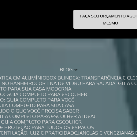
FAÇA SEU ORÇAMENTO AGO
pecialistas!
MESMO
BLOG
TÁTICA EM ALUMÍNIO
BOX BLINDEX: TRANSPARÊNCIA E E
A NO BANHEIRO
CORTINA DE VIDRO PARA SACADA: GUIA 
LETO PARA SUA CASA MODERNA
IO: GUIA COMPLETO PARA ESCOLHER
IO: GUIA COMPLETO PARA VOCÊ
GUIA COMPLETO PARA SUA CASA
TUDO O QUE VOCÊ PRECISA SABER
GUIA COMPLETO PARA ESCOLHER A IDEAL
O GUIA COMPLETO PARA ESCOLHER
A E PROTEÇÃO PARA TODOS OS ESPAÇOS
VENTILAÇÃO, LUZ E PRATICIDADE
JANELAS E VENEZIANAS 