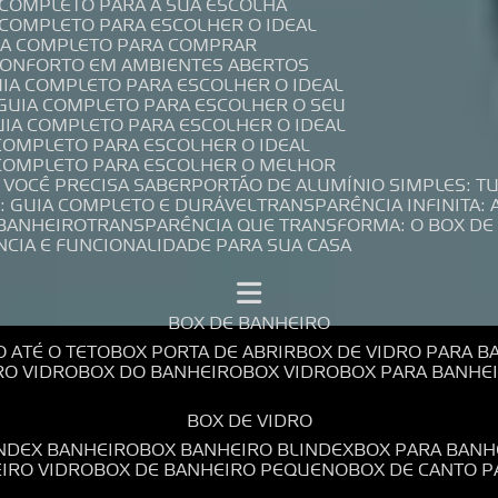
A COMPLETO PARA A SUA ESCOLHA
A COMPLETO PARA ESCOLHER O IDEAL
UIA COMPLETO PARA COMPRAR
 CONFORTO EM AMBIENTES ABERTOS
UIA COMPLETO PARA ESCOLHER O IDEAL
 GUIA COMPLETO PARA ESCOLHER O SEU
UIA COMPLETO PARA ESCOLHER O IDEAL
 COMPLETO PARA ESCOLHER O IDEAL
A COMPLETO PARA ESCOLHER O MELHOR
E VOCÊ PRECISA SABER
PORTÃO DE ALUMÍNIO SIMPLES: T
: GUIA COMPLETO E DURÁVEL
TRANSPARÊNCIA INFINITA:
 BANHEIRO
TRANSPARÊNCIA QUE TRANSFORMA: O BOX DE
NCIA E FUNCIONALIDADE PARA SUA CASA
BOX DE BANHEIRO
O ATÉ O TETO
BOX PORTA DE ABRIR
BOX DE VIDRO PARA 
RO VIDRO
BOX DO BANHEIRO
BOX VIDRO
BOX PARA BANH
BOX DE VIDRO
INDEX BANHEIRO
BOX BANHEIRO BLINDEX
BOX PARA BANH
EIRO VIDRO
BOX DE BANHEIRO PEQUENO
BOX DE CANTO 