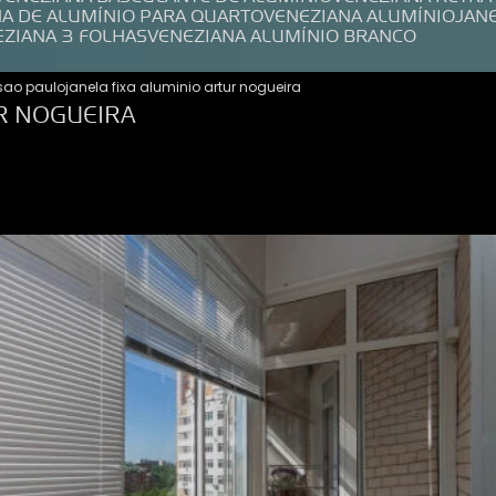
NA DE ALUMÍNIO PARA QUARTO
VENEZIANA ALUMÍNIO
JAN
EZIANA 3 FOLHAS
VENEZIANA ALUMÍNIO BRANCO
 sao paulo
janela fixa aluminio artur nogueira
UR NOGUEIRA