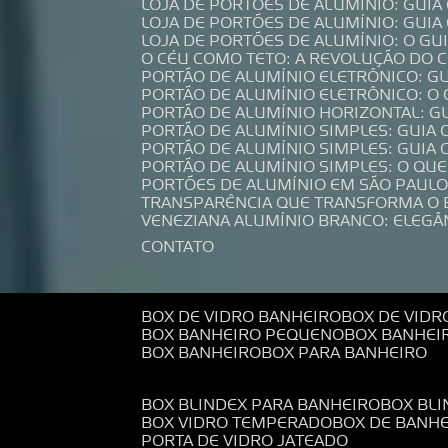
LOJA DE PORTÕES DE ALUMÍNIO: GUI
LOJA DE PORTÕES DE ALUMÍNIO: GUI
LOJA DE PORTÕES DE ALUMÍNIO: O G
O CÉU COMO TETO: A REVOLUÇÃO DO
PORTÃO DE ALUMÍNIO ELETRÔNICO: G
PORTÃO DE ALUMÍNIO ELETRÔNICO: O
PORTÃO DE ALUMÍNIO HORIZONTAL: G
PORTÃO DE ALUMÍNIO SIMPLES: GUIA
PORTÃO DE ALUMÍNIO SIMPLES: GUI
PORTÃO DE ALUMÍNIO SIMPLES: O QU
PORTÕES DE ALUMÍNIO EM SÃO PAULO
TRANSPARÊNCIA QUE TRANSFORMA O
VENEZIANA ALUMÍNIO BRANCO: ELEGÂ
CONTATO
BOX DE VIDRO BANHEIRO
BOX DE VIDR
BOX BANHEIRO PEQUENO
BOX BANHEI
BOX BANHEIRO
BOX PARA BANHEIRO
BOX BLINDEX PARA BANHEIRO
BOX BL
BOX VIDRO TEMPERADO
BOX DE BANH
PORTA DE VIDRO JATEADO