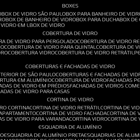
BOXES
O
BOX DE VIDRO SÃO PAULO
BOX PARA BANHEIRO DE VIDR
RO
BOX DE BANHEIRO DE VIDRO
BOX PARA DUCHA
BOX DE
E VIDRO EM L
BOX DE VIDRO
COBERTURA DE VIDRO
RA DE VIDRO PARA PERGOLADO
COBERTURA DE VIDRO RE
RO
COBERTURA DE VIDRO PARA QUINTAL
COBERTURA DE 
DRO
COBERTURA VIDRO
COBERTURA DE VIDRO RETRÁTIL
COBERTURAS E FACHADAS DE VIDRO
NTERIOR DE SÃO PAULO
COBERTURAS E FACHADAS DE VID
ERTURA EM ALUMÍNIO
COBERTURA DE VIDRO
FACHADAS P
HADAS DE VIDRO EM PRÉDIOS
FACHADAS DE VIDROS COME
HADAS DE VIDRO PARA CASAS
CORTINA DE VIDRO
DRO CORTINA
CORTINA DE VIDRO RETRÁTIL
CORTINA DE V
E APARTAMENTO
CORTINA DE VIDRO FACHADA
CORTINA DE
NAS DE VIDRO PARA VARANDA
CORTINA VIDRO
CORTINA DE
ESQUADRIA DE ALUMÍNIO
IO
ESQUADRIA DE ALUMÍNIO PRETA
ESQUADRIAS DE ALUM