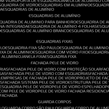
OM VIDRO
PORTA DE ESQUADRIA
JANELA DE ALUMÍNIO CO
ESQUADRIA DE VIDRO
ESQUADRIAS EM ALUMÍNIO
ESQUADR
DA
ESQUADRIAS DE ALUMÍNIO
ESQUADRIAS DE ALUMÍNIO
SQUADRIA DE ALUMINIO PARA BANHEIRO
ESQUADRIA DE 
ANA INTEGRADA
ESQUADRIA DE ALUMÍNIO 4 FOLHAS
ESQU
O
ESQUADRIAS DE ALUMÍNIO BRANCO
ESQUADRIAS DE AL
ESQUADRIAS FIXAS
ULO
ESQUADRIA FIXA SÃO PAULO
ESQUADRIA DE ALUMINIO
FIXA DE ALUMINIO
ESQUADRIA COM VIDRO FIXO
ESQUADRI
E ALUMINIO
JANELA FIXA
ESQUADRIA FIXA
FACHADA PELE DE VIDRO
RIAS
FACHADA PELE DE VIDRO COM PROTEÇÃO SOLAR
FA
SAS
FACHADA PELE DE VIDRO COM ESQUADRIAS
FACHADA
L
EMPRESAS DE FACHADA PELE DE VIDRO
PROJETO DE FA
OS
FACHADA SISTEMA PELE DE VIDRO
ESTRUTURA PELE DE
ESQUADRIA PELE DE VIDRO
PELE DE VIDRO ESPELHADO
 COM PELE DE VIDRO
PELE DE VIDRO FACHADA RESIDENCI
O FACHADA
GUARDA CORPOS
LO
GUARDA CORPO SÃO PAULO
GUARDA CORPO DE ALUM