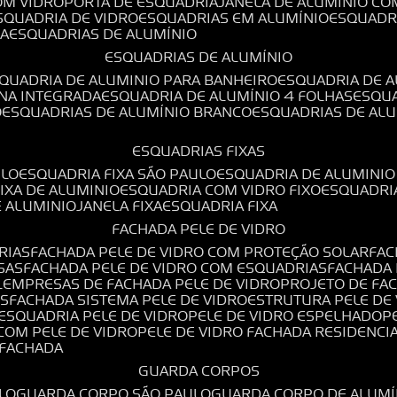
OM VIDRO
PORTA DE ESQUADRIA
JANELA DE ALUMÍNIO CO
ESQUADRIA DE VIDRO
ESQUADRIAS EM ALUMÍNIO
ESQUADR
DA
ESQUADRIAS DE ALUMÍNIO
ESQUADRIAS DE ALUMÍNIO
SQUADRIA DE ALUMINIO PARA BANHEIRO
ESQUADRIA DE 
ANA INTEGRADA
ESQUADRIA DE ALUMÍNIO 4 FOLHAS
ESQU
O
ESQUADRIAS DE ALUMÍNIO BRANCO
ESQUADRIAS DE AL
ESQUADRIAS FIXAS
ULO
ESQUADRIA FIXA SÃO PAULO
ESQUADRIA DE ALUMINIO
FIXA DE ALUMINIO
ESQUADRIA COM VIDRO FIXO
ESQUADRI
E ALUMINIO
JANELA FIXA
ESQUADRIA FIXA
FACHADA PELE DE VIDRO
RIAS
FACHADA PELE DE VIDRO COM PROTEÇÃO SOLAR
FA
SAS
FACHADA PELE DE VIDRO COM ESQUADRIAS
FACHADA
L
EMPRESAS DE FACHADA PELE DE VIDRO
PROJETO DE FA
OS
FACHADA SISTEMA PELE DE VIDRO
ESTRUTURA PELE DE
ESQUADRIA PELE DE VIDRO
PELE DE VIDRO ESPELHADO
 COM PELE DE VIDRO
PELE DE VIDRO FACHADA RESIDENCI
O FACHADA
GUARDA CORPOS
LO
GUARDA CORPO SÃO PAULO
GUARDA CORPO DE ALUM