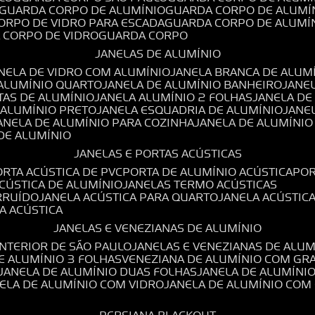
GUARDA CORPO DE ALUMÍNIO
GUARDA CORPO DE ALUMÍ
CORPO DE VIDRO PARA ESCADA
GUARDA CORPO DE ALUMÍ
A CORPO DE VIDRO
GUARDA CORPO
JANELAS DE ALUMÍNIO
ANELA DE VIDRO COM ALUMÍNIO
JANELA BRANCA DE ALUM
 ALUMÍNIO QUARTO
JANELA DE ALUMÍNIO BANHEIRO
JANE
TAS DE ALUMÍNIO
JANELA ALUMÍNIO 2 FOLHAS
JANELA D
 ALUMÍNIO PRETO
JANELA ESQUADRIA DE ALUMÍNIO
JANE
JANELA DE ALUMÍNIO PARA COZINHA
JANELA DE ALUMÍNIO
 DE ALUMÍNIO
JANELAS E PORTAS ACÚSTICAS
PORTA ACÚSTICA DE PVC
PORTA DE ALUMÍNIO ACÚSTICA
PO
ACÚSTICA DE ALUMÍNIO
JANELAS TERMO ACÚSTICAS
IRRUÍDO
JANELA ACÚSTICA PARA QUARTO
JANELA ACÚSTIC
LA ACÚSTICA
JANELAS E VENEZIANAS DE ALUMÍNIO
INTERIOR DE SÃO PAULO
JANELAS E VENEZIANAS DE ALU
DE ALUMÍNIO 3 FOLHAS
VENEZIANA DE ALUMÍNIO COM GR
JANELA DE ALUMÍNIO DUAS FOLHAS
JANELA DE ALUMÍNI
NELA DE ALUMÍNIO COM VIDRO
JANELA DE ALUMÍNIO COM