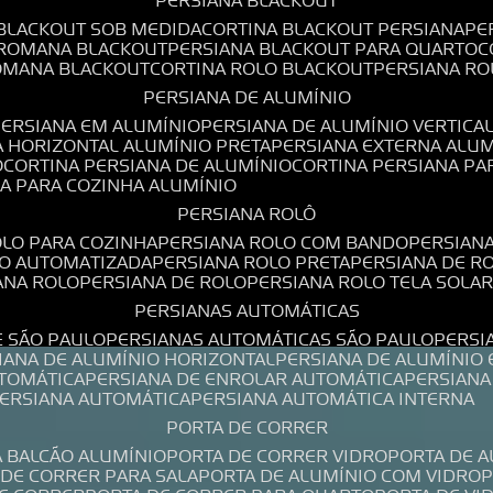
PERSIANA BLACKOUT
 BLACKOUT SOB MEDIDA
CORTINA BLACKOUT PERSIANA
P
 ROMANA BLACKOUT
PERSIANA BLACKOUT PARA QUARTO
ROMANA BLACKOUT
CORTINA ROLO BLACKOUT
PERSIANA R
PERSIANA DE ALUMÍNIO
PERSIANA EM ALUMÍNIO
PERSIANA DE ALUMÍNIO VERTICA
A HORIZONTAL ALUMÍNIO PRETA
PERSIANA EXTERNA ALU
O
CORTINA PERSIANA DE ALUMÍNIO
CORTINA PERSIANA P
NA PARA COZINHA ALUMÍNIO
PERSIANA ROLÔ
OLO PARA COZINHA
PERSIANA ROLO COM BANDO
PERSIAN
LO AUTOMATIZADA
PERSIANA ROLO PRETA
PERSIANA DE 
IANA ROLO
PERSIANA DE ROLO
PERSIANA ROLO TELA SOLA
PERSIANAS AUTOMÁTICAS
E SÃO PAULO
PERSIANAS AUTOMÁTICAS SÃO PAULO
PERS
SIANA DE ALUMÍNIO HORIZONTAL
PERSIANA DE ALUMÍNIO
UTOMÁTICA
PERSIANA DE ENROLAR AUTOMÁTICA
PERSIAN
PERSIANA AUTOMÁTICA
PERSIANA AUTOMÁTICA INTERNA
PORTA DE CORRER
A BALCÃO ALUMÍNIO
PORTA DE CORRER VIDRO
PORTA DE 
A DE CORRER PARA SALA
PORTA DE ALUMÍNIO COM VIDRO