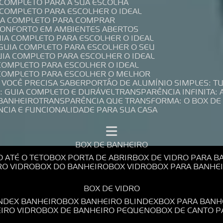
A COMPLETO PARA A SUA ESCOLHA
A COMPLETO PARA ESCOLHER O IDEAL
UIA COMPLETO PARA COMPRAR
 CONFORTO EM AMBIENTES ABERTOS
UIA COMPLETO PARA ESCOLHER O IDEAL
 GUIA COMPLETO PARA ESCOLHER O SEU
UIA COMPLETO PARA ESCOLHER O IDEAL
 COMPLETO PARA ESCOLHER O IDEAL
A COMPLETO PARA ESCOLHER O MELHOR
E VOCÊ PRECISA SABER
PORTÃO DE ALUMÍNIO SIMPLES: T
: GUIA COMPLETO E DURÁVEL
TRANSPARÊNCIA INFINITA:
 BANHEIRO
TRANSPARÊNCIA QUE TRANSFORMA: O BOX DE
NCIA E FUNCIONALIDADE PARA SUA CASA
BOX DE BANHEIRO
O ATÉ O TETO
BOX PORTA DE ABRIR
BOX DE VIDRO PARA 
RO VIDRO
BOX DO BANHEIRO
BOX VIDRO
BOX PARA BANH
BOX DE VIDRO
INDEX BANHEIRO
BOX BANHEIRO BLINDEX
BOX PARA BANH
EIRO VIDRO
BOX DE BANHEIRO PEQUENO
BOX DE CANTO 