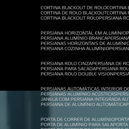
CORTINA BLACKOUT DE ROLO
CORTINA
CORTINA DE ROLO BLACKOUT
CORTINA
CORTINA BLACKOUT ROLO
PERSIANA 
PERSIANA HORIZONTAL EM ALUMÍNIO
PERSIANA ALUMÍNIO BRANCA
PERSIAN
PERSIANAS HORIZONTAIS DE ALUMÍNI
PERSIANA COZINHA ALUMÍNIO
PERSIA
PERSIANA ROLO CINZA
PERSIANA DE R
PERSIANA PARA SACADA
PERSIANA RO
PERSIANA ROLO DOUBLE VISION
PERS
PERSIANAS AUTOMÁTICAS INTERIOR D
PERSIANAS ALUMÍNIO ACÚSTICAS
PER
JANELA COM PERSIANA INTEGRADA A
PERSIANA DE ALUMÍNIO AUTOMÁTICA
PORTA DE CORRER DE ALUMÍNIO
PORT
PORTA DE ALUMÍNIO PARA SALA
PORT