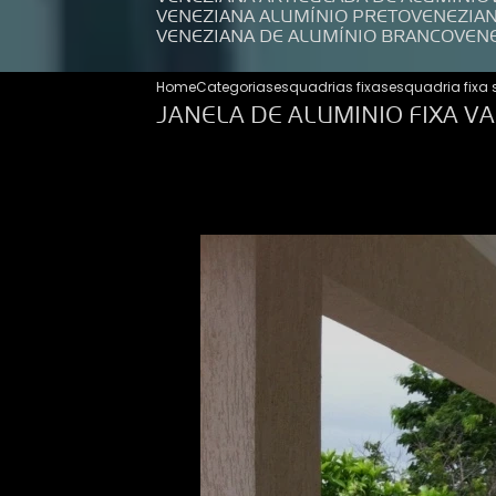
VENEZIANA ALUMÍNIO PRETO
VENEZIA
VENEZIANA DE ALUMÍNIO BRANCO
VEN
Home
Categorias
esquadrias fixas
esquadria fixa
JANELA DE ALUMINIO FIXA V