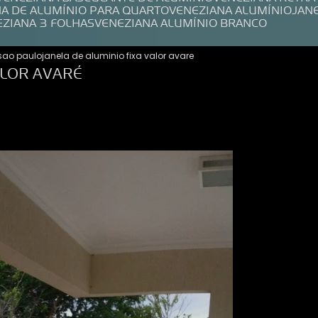
NA DE ALUMÍNIO PARA QUARTO
VENEZIANA ALUMÍNIO
JAN
EZIANA 3 FOLHAS
VENEZIANA ALUMÍNIO BRANCO
 sao paulo
janela de aluminio fixa valor avare
ALOR AVARÉ