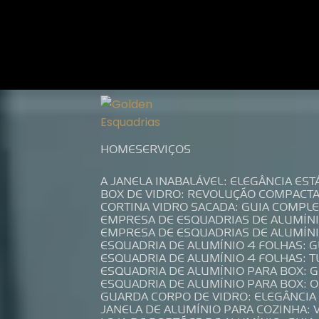
Entre em contato com um de nossos es
HOME
SERVIÇOS
A JANELA INABALÁVEL: ELEGÂNCIA ES
BOX DE VIDRO: REVOLUÇÃO COMPACT
CORTINA VIDRO SACADA: GUIA COMP
EMPRESA DE ESQUADRIAS DE ALUMÍN
EMPRESA DE ESQUADRIAS DE ALUMÍN
ESQUADRIA DE ALUMÍNIO 4 FOLHAS: 
ESQUADRIA DE ALUMÍNIO 4 FOLHAS: 
ESQUADRIA DE ALUMÍNIO PARA BOX: 
ESQUADRIA DE ALUMÍNIO PARA BOX: 
GUARDA CORPO DE VIDRO: ELEGÂNCI
JANELA DE ALUMÍNIO PARA COZINHA: 