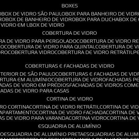
BOXES
O
BOX DE VIDRO SÃO PAULO
BOX PARA BANHEIRO DE VIDR
RO
BOX DE BANHEIRO DE VIDRO
BOX PARA DUCHA
BOX DE
E VIDRO EM L
BOX DE VIDRO
COBERTURA DE VIDRO
RA DE VIDRO PARA PERGOLADO
COBERTURA DE VIDRO RE
RO
COBERTURA DE VIDRO PARA QUINTAL
COBERTURA DE 
DRO
COBERTURA VIDRO
COBERTURA DE VIDRO RETRÁTIL
COBERTURAS E FACHADAS DE VIDRO
NTERIOR DE SÃO PAULO
COBERTURAS E FACHADAS DE VID
ERTURA EM ALUMÍNIO
COBERTURA DE VIDRO
FACHADAS P
HADAS DE VIDRO EM PRÉDIOS
FACHADAS DE VIDROS COME
HADAS DE VIDRO PARA CASAS
CORTINA DE VIDRO
DRO CORTINA
CORTINA DE VIDRO RETRÁTIL
CORTINA DE V
E APARTAMENTO
CORTINA DE VIDRO FACHADA
CORTINA DE
NAS DE VIDRO PARA VARANDA
CORTINA VIDRO
CORTINA DE
ESQUADRIA DE ALUMÍNIO
IO
ESQUADRIA DE ALUMÍNIO PRETA
ESQUADRIAS DE ALUM