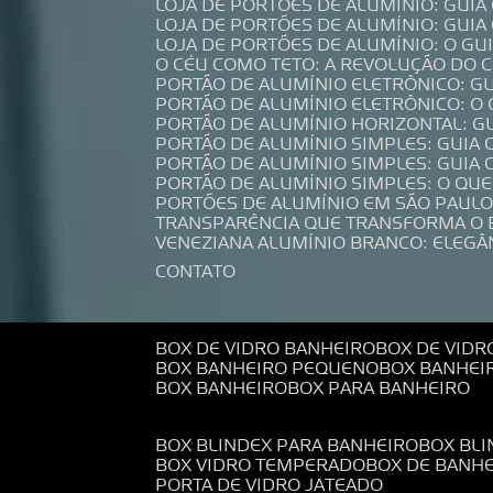
LOJA DE PORTÕES DE ALUMÍNIO: GUI
LOJA DE PORTÕES DE ALUMÍNIO: GUI
LOJA DE PORTÕES DE ALUMÍNIO: O G
O CÉU COMO TETO: A REVOLUÇÃO DO
PORTÃO DE ALUMÍNIO ELETRÔNICO: G
PORTÃO DE ALUMÍNIO ELETRÔNICO: O
PORTÃO DE ALUMÍNIO HORIZONTAL: G
PORTÃO DE ALUMÍNIO SIMPLES: GUIA
PORTÃO DE ALUMÍNIO SIMPLES: GUI
PORTÃO DE ALUMÍNIO SIMPLES: O QU
PORTÕES DE ALUMÍNIO EM SÃO PAULO
TRANSPARÊNCIA QUE TRANSFORMA O
VENEZIANA ALUMÍNIO BRANCO: ELEGÂ
CONTATO
BOX DE VIDRO BANHEIRO
BOX DE VIDR
BOX BANHEIRO PEQUENO
BOX BANHEI
BOX BANHEIRO
BOX PARA BANHEIRO
BOX BLINDEX PARA BANHEIRO
BOX BL
BOX VIDRO TEMPERADO
BOX DE BANH
PORTA DE VIDRO JATEADO