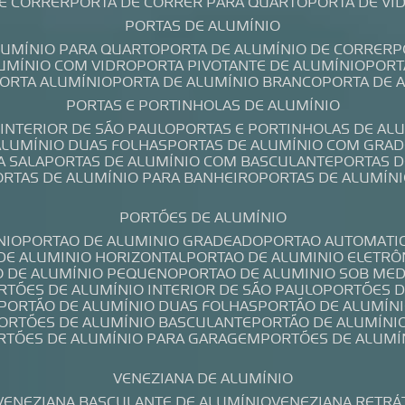
DE CORRER
PORTA DE CORRER PARA QUARTO
PORTA DE V
PORTAS DE ALUMÍNIO
ALUMÍNIO PARA QUARTO
PORTA DE ALUMÍNIO DE CORRER
LUMÍNIO COM VIDRO
PORTA PIVOTANTE DE ALUMÍNIO
POR
PORTA ALUMÍNIO
PORTA DE ALUMÍNIO BRANCO
PORTA DE 
PORTAS E PORTINHOLAS DE ALUMÍNIO
 INTERIOR DE SÃO PAULO
PORTAS E PORTINHOLAS DE AL
 ALUMÍNIO DUAS FOLHAS
PORTAS DE ALUMÍNIO COM GRAD
A SALA
PORTAS DE ALUMÍNIO COM BASCULANTE
PORTAS 
PORTAS DE ALUMÍNIO PARA BANHEIRO
PORTAS DE ALUMÍN
PORTÕES DE ALUMÍNIO
NIO
PORTAO DE ALUMINIO GRADEADO
PORTAO AUTOMATI
 DE ALUMINIO HORIZONTAL
PORTAO DE ALUMINIO ELETRÔ
O DE ALUMÍNIO PEQUENO
PORTAO DE ALUMINIO SOB ME
ORTÕES DE ALUMÍNIO INTERIOR DE SÃO PAULO
PORTÕES 
PORTÃO DE ALUMÍNIO DUAS FOLHAS
PORTÃO DE ALUMÍN
PORTÕES DE ALUMÍNIO BASCULANTE
PORTÃO DE ALUMÍNI
ORTÕES DE ALUMÍNIO PARA GARAGEM
PORTÕES DE ALUMÍ
VENEZIANA DE ALUMÍNIO
VENEZIANA BASCULANTE DE ALUMÍNIO
VENEZIANA RETRÁ