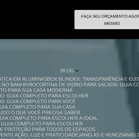
FAÇA SEU ORÇAMENTO AGO
pecialistas!
MESMO
BLOG
TÁTICA EM ALUMÍNIO
BOX BLINDEX: TRANSPARÊNCIA E E
A NO BANHEIRO
CORTINA DE VIDRO PARA SACADA: GUIA 
LETO PARA SUA CASA MODERNA
IO: GUIA COMPLETO PARA ESCOLHER
IO: GUIA COMPLETO PARA VOCÊ
GUIA COMPLETO PARA SUA CASA
TUDO O QUE VOCÊ PRECISA SABER
GUIA COMPLETO PARA ESCOLHER A IDEAL
O GUIA COMPLETO PARA ESCOLHER
A E PROTEÇÃO PARA TODOS OS ESPAÇOS
VENTILAÇÃO, LUZ E PRATICIDADE
JANELAS E VENEZIANAS 