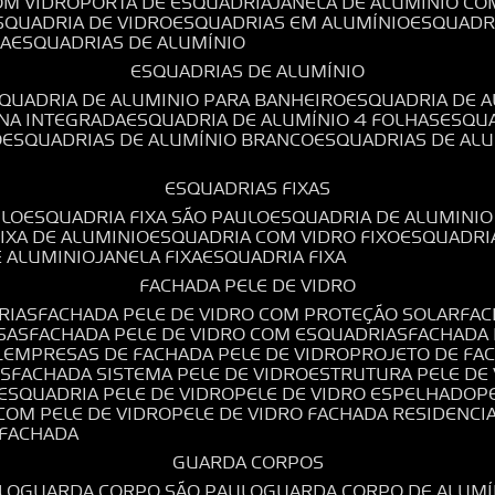
OM VIDRO
PORTA DE ESQUADRIA
JANELA DE ALUMÍNIO CO
ESQUADRIA DE VIDRO
ESQUADRIAS EM ALUMÍNIO
ESQUADR
DA
ESQUADRIAS DE ALUMÍNIO
ESQUADRIAS DE ALUMÍNIO
SQUADRIA DE ALUMINIO PARA BANHEIRO
ESQUADRIA DE 
ANA INTEGRADA
ESQUADRIA DE ALUMÍNIO 4 FOLHAS
ESQU
O
ESQUADRIAS DE ALUMÍNIO BRANCO
ESQUADRIAS DE AL
ESQUADRIAS FIXAS
ULO
ESQUADRIA FIXA SÃO PAULO
ESQUADRIA DE ALUMINIO
FIXA DE ALUMINIO
ESQUADRIA COM VIDRO FIXO
ESQUADRI
E ALUMINIO
JANELA FIXA
ESQUADRIA FIXA
FACHADA PELE DE VIDRO
RIAS
FACHADA PELE DE VIDRO COM PROTEÇÃO SOLAR
FA
SAS
FACHADA PELE DE VIDRO COM ESQUADRIAS
FACHADA
L
EMPRESAS DE FACHADA PELE DE VIDRO
PROJETO DE FA
OS
FACHADA SISTEMA PELE DE VIDRO
ESTRUTURA PELE DE
ESQUADRIA PELE DE VIDRO
PELE DE VIDRO ESPELHADO
 COM PELE DE VIDRO
PELE DE VIDRO FACHADA RESIDENCI
O FACHADA
GUARDA CORPOS
LO
GUARDA CORPO SÃO PAULO
GUARDA CORPO DE ALUM