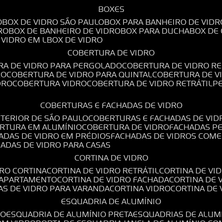
BOXES
O
BOX DE VIDRO SÃO PAULO
BOX PARA BANHEIRO DE VIDR
RO
BOX DE BANHEIRO DE VIDRO
BOX PARA DUCHA
BOX DE
E VIDRO EM L
BOX DE VIDRO
COBERTURA DE VIDRO
RA DE VIDRO PARA PERGOLADO
COBERTURA DE VIDRO RE
RO
COBERTURA DE VIDRO PARA QUINTAL
COBERTURA DE 
DRO
COBERTURA VIDRO
COBERTURA DE VIDRO RETRÁTIL
COBERTURAS E FACHADAS DE VIDRO
NTERIOR DE SÃO PAULO
COBERTURAS E FACHADAS DE VID
ERTURA EM ALUMÍNIO
COBERTURA DE VIDRO
FACHADAS P
HADAS DE VIDRO EM PRÉDIOS
FACHADAS DE VIDROS COME
HADAS DE VIDRO PARA CASAS
CORTINA DE VIDRO
DRO CORTINA
CORTINA DE VIDRO RETRÁTIL
CORTINA DE V
E APARTAMENTO
CORTINA DE VIDRO FACHADA
CORTINA DE
NAS DE VIDRO PARA VARANDA
CORTINA VIDRO
CORTINA DE
ESQUADRIA DE ALUMÍNIO
IO
ESQUADRIA DE ALUMÍNIO PRETA
ESQUADRIAS DE ALUM