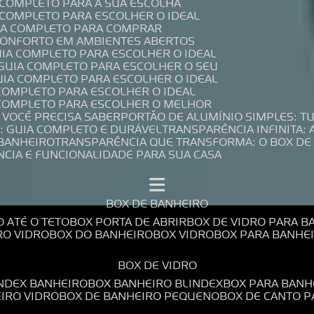
A COMPLETO PARA A SUA ESCOLHA
A COMPLETO PARA ESCOLHER O IDEAL
UIA COMPLETO PARA COMPRAR
 CONFORTO EM AMBIENTES ABERTOS
UIA COMPLETO PARA ESCOLHER O IDEAL
 GUIA COMPLETO PARA ESCOLHER O SEU
UIA COMPLETO PARA ESCOLHER O IDEAL
 COMPLETO PARA ESCOLHER O IDEAL
A COMPLETO PARA ESCOLHER O MELHOR
E VOCÊ PRECISA SABER
PORTÃO DE ALUMÍNIO SIMPLES: T
: GUIA COMPLETO E DURÁVEL
TRANSPARÊNCIA INFINITA:
 BANHEIRO
TRANSPARÊNCIA QUE TRANSFORMA: O BOX DE
NCIA E FUNCIONALIDADE PARA SUA CASA
BOX DE BANHEIRO
O ATÉ O TETO
BOX PORTA DE ABRIR
BOX DE VIDRO PARA 
RO VIDRO
BOX DO BANHEIRO
BOX VIDRO
BOX PARA BANH
BOX DE VIDRO
INDEX BANHEIRO
BOX BANHEIRO BLINDEX
BOX PARA BANH
EIRO VIDRO
BOX DE BANHEIRO PEQUENO
BOX DE CANTO 