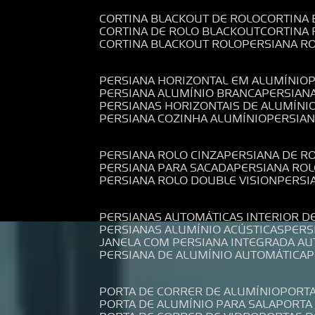
CORTINA BLACKOUT DE ROLO
CORTINA
CORTINA DE ROLO BLACKOUT
CORTINA
CORTINA BLACKOUT ROLO
PERSIANA 
PERSIANA HORIZONTAL EM ALUMÍNIO
PERSIANA ALUMÍNIO BRANCA
PERSIAN
PERSIANAS HORIZONTAIS DE ALUMÍNI
PERSIANA COZINHA ALUMÍNIO
PERSIA
PERSIANA ROLO CINZA
PERSIANA DE R
PERSIANA PARA SACADA
PERSIANA RO
PERSIANA ROLO DOUBLE VISION
PERS
PERSIANAS AUTOMÁTICAS INTERIOR D
PERSIANAS ALUMÍNIO ACÚSTICAS
PER
JANELA COM PERSIANA INTEGRADA A
PERSIANA DE ALUMÍNIO AUTOMÁTICA
PORTA DE CORRER DE ALUMÍNIO
PORT
PORTA DE ALUMÍNIO PARA SALA
PORT