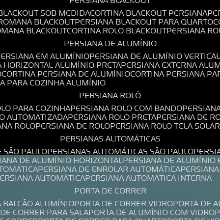
PERSIANA BLACKOUT
 BLACKOUT SOB MEDIDA
CORTINA BLACKOUT PERSIANA
P
 ROMANA BLACKOUT
PERSIANA BLACKOUT PARA QUARTO
ROMANA BLACKOUT
CORTINA ROLO BLACKOUT
PERSIANA R
PERSIANA DE ALUMÍNIO
PERSIANA EM ALUMÍNIO
PERSIANA DE ALUMÍNIO VERTICA
A HORIZONTAL ALUMÍNIO PRETA
PERSIANA EXTERNA ALU
O
CORTINA PERSIANA DE ALUMÍNIO
CORTINA PERSIANA P
NA PARA COZINHA ALUMÍNIO
PERSIANA ROLÔ
OLO PARA COZINHA
PERSIANA ROLO COM BANDO
PERSIAN
LO AUTOMATIZADA
PERSIANA ROLO PRETA
PERSIANA DE 
IANA ROLO
PERSIANA DE ROLO
PERSIANA ROLO TELA SOLA
PERSIANAS AUTOMÁTICAS
E SÃO PAULO
PERSIANAS AUTOMÁTICAS SÃO PAULO
PERS
SIANA DE ALUMÍNIO HORIZONTAL
PERSIANA DE ALUMÍNIO
UTOMÁTICA
PERSIANA DE ENROLAR AUTOMÁTICA
PERSIAN
PERSIANA AUTOMÁTICA
PERSIANA AUTOMÁTICA INTERNA
PORTA DE CORRER
A BALCÃO ALUMÍNIO
PORTA DE CORRER VIDRO
PORTA DE 
A DE CORRER PARA SALA
PORTA DE ALUMÍNIO COM VIDRO