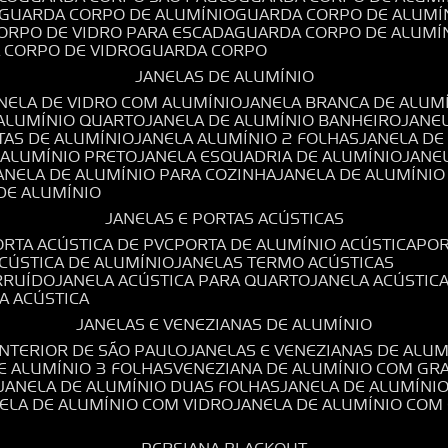
GUARDA CORPO DE ALUMÍNIO
GUARDA CORPO DE ALUMÍ
CORPO DE VIDRO PARA ESCADA
GUARDA CORPO DE ALUMÍ
A CORPO DE VIDRO
GUARDA CORPO
JANELAS DE ALUMÍNIO
ANELA DE VIDRO COM ALUMÍNIO
JANELA BRANCA DE ALUM
 ALUMÍNIO QUARTO
JANELA DE ALUMÍNIO BANHEIRO
JANE
TAS DE ALUMÍNIO
JANELA ALUMÍNIO 2 FOLHAS
JANELA D
 ALUMÍNIO PRETO
JANELA ESQUADRIA DE ALUMÍNIO
JANE
JANELA DE ALUMÍNIO PARA COZINHA
JANELA DE ALUMÍNIO
 DE ALUMÍNIO
JANELAS E PORTAS ACÚSTICAS
PORTA ACÚSTICA DE PVC
PORTA DE ALUMÍNIO ACÚSTICA
PO
ACÚSTICA DE ALUMÍNIO
JANELAS TERMO ACÚSTICAS
IRRUÍDO
JANELA ACÚSTICA PARA QUARTO
JANELA ACÚSTIC
LA ACÚSTICA
JANELAS E VENEZIANAS DE ALUMÍNIO
INTERIOR DE SÃO PAULO
JANELAS E VENEZIANAS DE ALU
DE ALUMÍNIO 3 FOLHAS
VENEZIANA DE ALUMÍNIO COM GR
JANELA DE ALUMÍNIO DUAS FOLHAS
JANELA DE ALUMÍNI
NELA DE ALUMÍNIO COM VIDRO
JANELA DE ALUMÍNIO COM