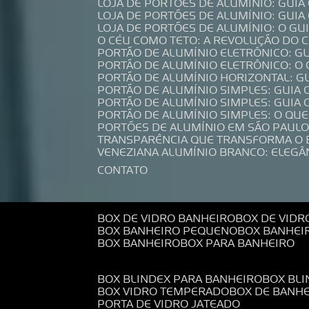
LOJA DE PORTÕES DE ALUMÍNIO: GUI
LOJA DE PORTÕES DE ALUMÍNIO: GUI
LOJA DE PORTÕES DE ALUMÍNIO: O G
O CÉU COMO TETO: A REVOLUÇÃO DO
PORTÃO DE ALUMÍNIO ELETRÔNICO: G
PORTÃO DE ALUMÍNIO ELETRÔNICO: O
PORTÃO DE ALUMÍNIO HORIZONTAL: G
PORTÃO DE ALUMÍNIO SIMPLES: GUIA
PORTÃO DE ALUMÍNIO SIMPLES: GUI
PORTÃO DE ALUMÍNIO SIMPLES: O QU
PORTÕES DE ALUMÍNIO EM SÃO PAULO
TRANSPARÊNCIA QUE TRANSFORMA O
VENEZIANA ALUMÍNIO BRANCO: ELEGÂ
CONTATO
BOX DE VIDRO BANHEIRO
BOX DE VIDR
BOX BANHEIRO PEQUENO
BOX BANHEI
BOX BANHEIRO
BOX PARA BANHEIRO
BOX BLINDEX PARA BANHEIRO
BOX BL
BOX VIDRO TEMPERADO
BOX DE BANH
PORTA DE VIDRO JATEADO