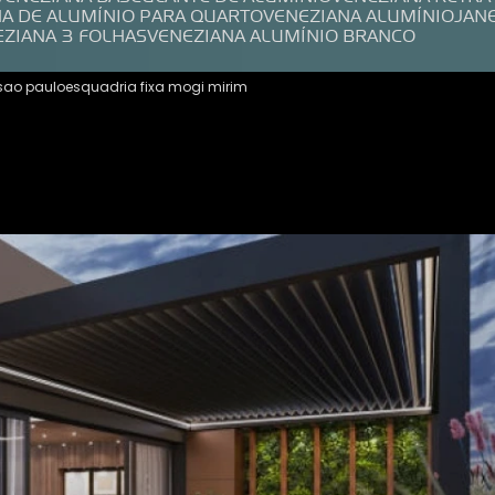
NA DE ALUMÍNIO PARA QUARTO
VENEZIANA ALUMÍNIO
JAN
EZIANA 3 FOLHAS
VENEZIANA ALUMÍNIO BRANCO
 sao paulo
esquadria fixa mogi mirim