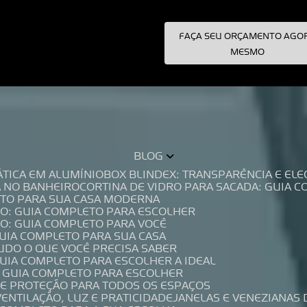
FAÇA SEU ORÇAMENTO AGO
pecialistas!
MESMO
BLOG
TÁTICA EM ALUMÍNIO
BOX BLINDEX: TRANSPARÊNCIA E E
A NO BANHEIRO
CORTINA DE VIDRO PARA SACADA: GUIA 
LETO PARA SUA CASA MODERNA
IO: GUIA COMPLETO PARA ESCOLHER
IO: GUIA COMPLETO PARA VOCÊ
GUIA COMPLETO PARA SUA CASA
TUDO O QUE VOCÊ PRECISA SABER
GUIA COMPLETO PARA ESCOLHER A IDEAL
O GUIA COMPLETO PARA ESCOLHER
A E PROTEÇÃO PARA TODOS OS ESPAÇOS
VENTILAÇÃO, LUZ E PRATICIDADE
JANELAS E VENEZIANAS 