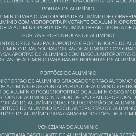
DE CORRER
PORTA DE CORRER PARA QUARTO
PORTA DE V
PORTAS DE ALUMÍNIO
ALUMÍNIO PARA QUARTO
PORTA DE ALUMÍNIO DE CORRER
LUMÍNIO COM VIDRO
PORTA PIVOTANTE DE ALUMÍNIO
POR
PORTA ALUMÍNIO
PORTA DE ALUMÍNIO BRANCO
PORTA DE 
PORTAS E PORTINHOLAS DE ALUMÍNIO
 INTERIOR DE SÃO PAULO
PORTAS E PORTINHOLAS DE AL
 ALUMÍNIO DUAS FOLHAS
PORTAS DE ALUMÍNIO COM GRAD
A SALA
PORTAS DE ALUMÍNIO COM BASCULANTE
PORTAS 
PORTAS DE ALUMÍNIO PARA BANHEIRO
PORTAS DE ALUMÍN
PORTÕES DE ALUMÍNIO
NIO
PORTAO DE ALUMINIO GRADEADO
PORTAO AUTOMATI
 DE ALUMINIO HORIZONTAL
PORTAO DE ALUMINIO ELETRÔ
O DE ALUMÍNIO PEQUENO
PORTAO DE ALUMINIO SOB ME
ORTÕES DE ALUMÍNIO INTERIOR DE SÃO PAULO
PORTÕES 
PORTÃO DE ALUMÍNIO DUAS FOLHAS
PORTÃO DE ALUMÍN
PORTÕES DE ALUMÍNIO BASCULANTE
PORTÃO DE ALUMÍNI
ORTÕES DE ALUMÍNIO PARA GARAGEM
PORTÕES DE ALUMÍ
VENEZIANA DE ALUMÍNIO
VENEZIANA BASCULANTE DE ALUMÍNIO
VENEZIANA RETRÁ