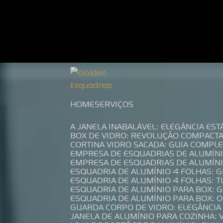
Entre em contato com um de nossos es
HOME
SERVIÇOS
A JANELA INABALÁVEL: ELEGÂNCIA ES
BOX DE VIDRO: REVOLUÇÃO COMPACT
CORTINA VIDRO SACADA: GUIA COMP
EMPRESA DE ESQUADRIAS DE ALUMÍN
EMPRESA DE ESQUADRIAS DE ALUMÍN
ESQUADRIA DE ALUMÍNIO 4 FOLHAS: 
ESQUADRIA DE ALUMÍNIO 4 FOLHAS: 
ESQUADRIA DE ALUMÍNIO PARA BOX: 
ESQUADRIA DE ALUMÍNIO PARA BOX: 
GUARDA CORPO DE VIDRO: ELEGÂNCI
JANELA DE ALUMÍNIO PARA COZINHA: 