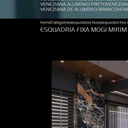
VENEZIANA ALUMÍNIO PRETO
VENEZIA
VENEZIANA DE ALUMÍNIO BRANCO
VEN
Home
Categorias
esquadrias fixas
esquadria fixa
ESQUADRIA FIXA MOGI MIRIM