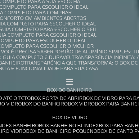
A COMPLETO PARA A SUA ESCOLHA
A COMPLETO PARA ESCOLHER O IDEAL
UIA COMPLETO PARA COMPRAR
 CONFORTO EM AMBIENTES ABERTOS
UIA COMPLETO PARA ESCOLHER O IDEAL
 GUIA COMPLETO PARA ESCOLHER O SEU
UIA COMPLETO PARA ESCOLHER O IDEAL
 COMPLETO PARA ESCOLHER O IDEAL
A COMPLETO PARA ESCOLHER O MELHOR
E VOCÊ PRECISA SABER
PORTÃO DE ALUMÍNIO SIMPLES: T
: GUIA COMPLETO E DURÁVEL
TRANSPARÊNCIA INFINITA:
 BANHEIRO
TRANSPARÊNCIA QUE TRANSFORMA: O BOX DE
NCIA E FUNCIONALIDADE PARA SUA CASA
BOX DE BANHEIRO
O ATÉ O TETO
BOX PORTA DE ABRIR
BOX DE VIDRO PARA 
RO VIDRO
BOX DO BANHEIRO
BOX VIDRO
BOX PARA BANH
BOX DE VIDRO
INDEX BANHEIRO
BOX BANHEIRO BLINDEX
BOX PARA BANH
EIRO VIDRO
BOX DE BANHEIRO PEQUENO
BOX DE CANTO 