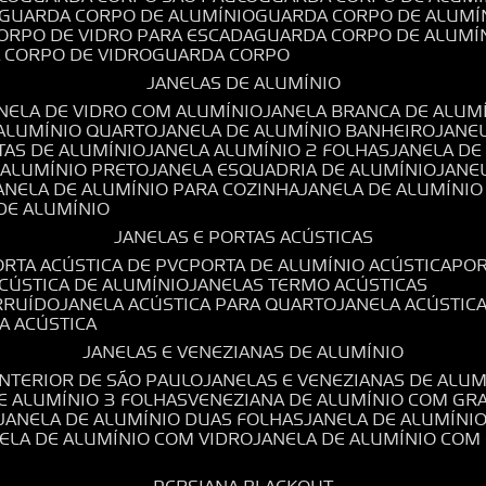
GUARDA CORPO DE ALUMÍNIO
GUARDA CORPO DE ALUMÍ
CORPO DE VIDRO PARA ESCADA
GUARDA CORPO DE ALUMÍ
A CORPO DE VIDRO
GUARDA CORPO
JANELAS DE ALUMÍNIO
ANELA DE VIDRO COM ALUMÍNIO
JANELA BRANCA DE ALUM
 ALUMÍNIO QUARTO
JANELA DE ALUMÍNIO BANHEIRO
JANE
TAS DE ALUMÍNIO
JANELA ALUMÍNIO 2 FOLHAS
JANELA D
 ALUMÍNIO PRETO
JANELA ESQUADRIA DE ALUMÍNIO
JANE
JANELA DE ALUMÍNIO PARA COZINHA
JANELA DE ALUMÍNIO
 DE ALUMÍNIO
JANELAS E PORTAS ACÚSTICAS
PORTA ACÚSTICA DE PVC
PORTA DE ALUMÍNIO ACÚSTICA
PO
ACÚSTICA DE ALUMÍNIO
JANELAS TERMO ACÚSTICAS
IRRUÍDO
JANELA ACÚSTICA PARA QUARTO
JANELA ACÚSTIC
LA ACÚSTICA
JANELAS E VENEZIANAS DE ALUMÍNIO
INTERIOR DE SÃO PAULO
JANELAS E VENEZIANAS DE ALU
DE ALUMÍNIO 3 FOLHAS
VENEZIANA DE ALUMÍNIO COM GR
JANELA DE ALUMÍNIO DUAS FOLHAS
JANELA DE ALUMÍNI
NELA DE ALUMÍNIO COM VIDRO
JANELA DE ALUMÍNIO COM