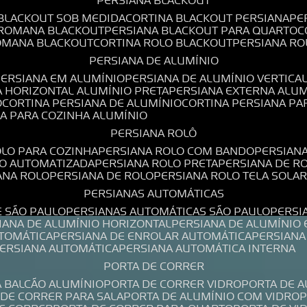
PERSIANA BLACKOUT
 BLACKOUT SOB MEDIDA
CORTINA BLACKOUT PERSIANA
P
 ROMANA BLACKOUT
PERSIANA BLACKOUT PARA QUARTO
ROMANA BLACKOUT
CORTINA ROLO BLACKOUT
PERSIANA R
PERSIANA DE ALUMÍNIO
PERSIANA EM ALUMÍNIO
PERSIANA DE ALUMÍNIO VERTICA
A HORIZONTAL ALUMÍNIO PRETA
PERSIANA EXTERNA ALU
O
CORTINA PERSIANA DE ALUMÍNIO
CORTINA PERSIANA P
NA PARA COZINHA ALUMÍNIO
PERSIANA ROLÔ
OLO PARA COZINHA
PERSIANA ROLO COM BANDO
PERSIAN
LO AUTOMATIZADA
PERSIANA ROLO PRETA
PERSIANA DE 
IANA ROLO
PERSIANA DE ROLO
PERSIANA ROLO TELA SOLA
PERSIANAS AUTOMÁTICAS
E SÃO PAULO
PERSIANAS AUTOMÁTICAS SÃO PAULO
PERS
SIANA DE ALUMÍNIO HORIZONTAL
PERSIANA DE ALUMÍNIO
UTOMÁTICA
PERSIANA DE ENROLAR AUTOMÁTICA
PERSIAN
PERSIANA AUTOMÁTICA
PERSIANA AUTOMÁTICA INTERNA
PORTA DE CORRER
A BALCÃO ALUMÍNIO
PORTA DE CORRER VIDRO
PORTA DE 
A DE CORRER PARA SALA
PORTA DE ALUMÍNIO COM VIDRO