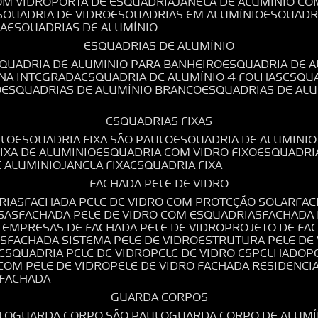
OM VIDRO
PORTA DE ESQUADRIA
JANELA DE ALUMÍNIO CO
ESQUADRIA DE VIDRO
ESQUADRIAS EM ALUMÍNIO
ESQUADR
DA
ESQUADRIAS DE ALUMÍNIO
ESQUADRIAS DE ALUMÍNIO
SQUADRIA DE ALUMINIO PARA BANHEIRO
ESQUADRIA DE 
ANA INTEGRADA
ESQUADRIA DE ALUMÍNIO 4 FOLHAS
ESQU
O
ESQUADRIAS DE ALUMÍNIO BRANCO
ESQUADRIAS DE AL
ESQUADRIAS FIXAS
ULO
ESQUADRIA FIXA SÃO PAULO
ESQUADRIA DE ALUMINIO
FIXA DE ALUMINIO
ESQUADRIA COM VIDRO FIXO
ESQUADRI
E ALUMINIO
JANELA FIXA
ESQUADRIA FIXA
FACHADA PELE DE VIDRO
RIAS
FACHADA PELE DE VIDRO COM PROTEÇÃO SOLAR
FA
SAS
FACHADA PELE DE VIDRO COM ESQUADRIAS
FACHADA
L
EMPRESAS DE FACHADA PELE DE VIDRO
PROJETO DE FA
OS
FACHADA SISTEMA PELE DE VIDRO
ESTRUTURA PELE DE
ESQUADRIA PELE DE VIDRO
PELE DE VIDRO ESPELHADO
 COM PELE DE VIDRO
PELE DE VIDRO FACHADA RESIDENCI
O FACHADA
GUARDA CORPOS
LO
GUARDA CORPO SÃO PAULO
GUARDA CORPO DE ALUM