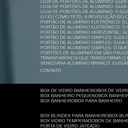
LOJA DE PORTÕES DE ALUMÍNIO: GUI
LOJA DE PORTÕES DE ALUMÍNIO: GUI
LOJA DE PORTÕES DE ALUMÍNIO: O G
O CÉU COMO TETO: A REVOLUÇÃO DO
PORTÃO DE ALUMÍNIO ELETRÔNICO: G
PORTÃO DE ALUMÍNIO ELETRÔNICO: O
PORTÃO DE ALUMÍNIO HORIZONTAL: G
PORTÃO DE ALUMÍNIO SIMPLES: GUIA
PORTÃO DE ALUMÍNIO SIMPLES: GUI
PORTÃO DE ALUMÍNIO SIMPLES: O QU
PORTÕES DE ALUMÍNIO EM SÃO PAULO
TRANSPARÊNCIA QUE TRANSFORMA O
VENEZIANA ALUMÍNIO BRANCO: ELEGÂ
CONTATO
BOX DE VIDRO BANHEIRO
BOX DE VIDR
BOX BANHEIRO PEQUENO
BOX BANHEI
BOX BANHEIRO
BOX PARA BANHEIRO
BOX BLINDEX PARA BANHEIRO
BOX BL
BOX VIDRO TEMPERADO
BOX DE BANH
PORTA DE VIDRO JATEADO