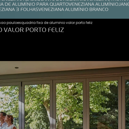
NA DE ALUMÍNIO PARA QUARTO
VENEZIANA ALUMÍNIO
JAN
EZIANA 3 FOLHAS
VENEZIANA ALUMÍNIO BRANCO
 sao paulo
esquadria fixa de aluminio valor porto feliz
O VALOR PORTO FELIZ