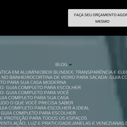
FAÇA SEU ORÇAMENTO AGO
pecialistas!
MESMO
BLOG
TÁTICA EM ALUMÍNIO
BOX BLINDEX: TRANSPARÊNCIA E E
A NO BANHEIRO
CORTINA DE VIDRO PARA SACADA: GUIA 
LETO PARA SUA CASA MODERNA
IO: GUIA COMPLETO PARA ESCOLHER
IO: GUIA COMPLETO PARA VOCÊ
GUIA COMPLETO PARA SUA CASA
TUDO O QUE VOCÊ PRECISA SABER
GUIA COMPLETO PARA ESCOLHER A IDEAL
O GUIA COMPLETO PARA ESCOLHER
A E PROTEÇÃO PARA TODOS OS ESPAÇOS
VENTILAÇÃO, LUZ E PRATICIDADE
JANELAS E VENEZIANAS 