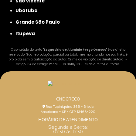
São Vicente
Ubatuba
Grande São Paulo
Itupeva
O conteúdo do texto "
Esquadria de Aluminio Preço Osasco
" é de direito
reservado. Sua reprodução, parcial ou total, mesmo citando nossos links, é
proibida sem a autorização do autor. Crime de violação de direito autoral –
artigo 184 do Código Penal –
Lei 9610/98 - Lei de direitos autorais
.
ENDEREÇO
Rua Tupiniquins 369 - Brieds
Americana - SP - CEP: 13466-220
HORÁRIO DE ATENDIMENTO
Segunda a Sexta:
07:30 às 17:30