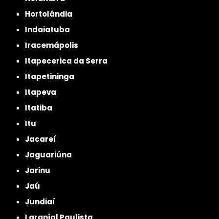
Hortolândia
Indaiatuba
Iracemápolis
Itapecerica da Serra
Itapetininga
Itapeva
Itatiba
Itu
Jacareí
Jaguariúna
Jarinu
Jaú
Jundiaí
Laranjal Paulista