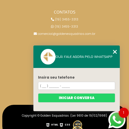
CONTATOS
(19) 3455-3313
(19) 3455-3313
comercial@goldenesquadrias.com.br
MENU
OLÁ! FALE AGORA PELO WHATSAPP
HOME
SERVIÇOS
BLOG
Insira seu telefone
CONTATO
CATEGORIAS
MAPA DO SITE
INICIAR CONVERSA
1
Copyright © Golden Esquadrias. (Lei 9610 de 19/02/1998)
HTML
CSS