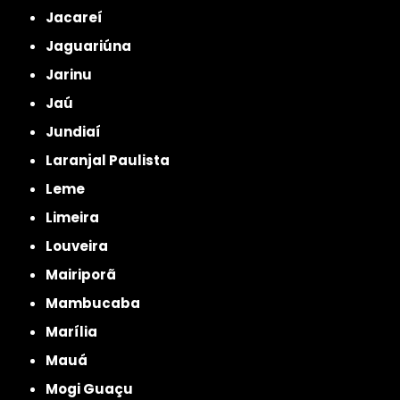
Jacareí
Jaguariúna
Jarinu
Jaú
Jundiaí
Laranjal Paulista
Leme
Limeira
Louveira
Mairiporã
Mambucaba
Marília
Mauá
Mogi Guaçu