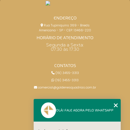
ENDEREÇO
Rua Tupiniquins 369 - Brieds
Americana - SP - CEP: 13466-220
HORÁRIO DE ATENDIMENTO
Segunda a Sexta:
07:30 às 17:30
CONTATOS
(19) 3455-3313
(19) 3455-3313
comercial@goldenesquadrias.com.br
MENU
OLÁ! FALE AGORA PELO WHATSAPP
HOME
SERVIÇOS
BLOG