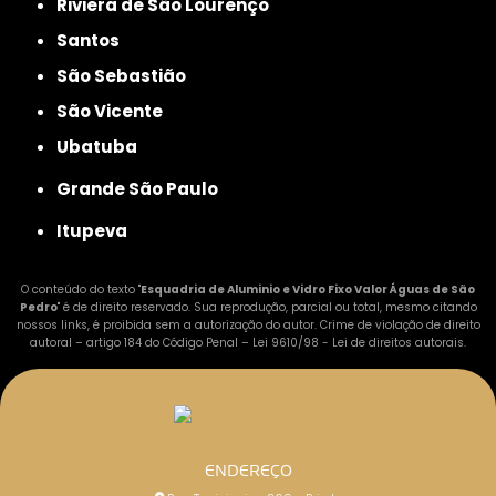
Riviera de São Lourenço
Santos
São Sebastião
São Vicente
Ubatuba
Grande São Paulo
Itupeva
O conteúdo do texto "
Esquadria de Aluminio e Vidro Fixo Valor Águas de São
Pedro
" é de direito reservado. Sua reprodução, parcial ou total, mesmo citando
nossos links, é proibida sem a autorização do autor. Crime de violação de direito
autoral – artigo 184 do Código Penal –
Lei 9610/98 - Lei de direitos autorais
.
ENDEREÇO