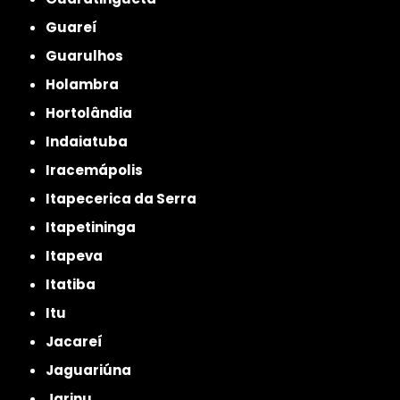
Guareí
Guarulhos
Holambra
Hortolândia
Indaiatuba
Iracemápolis
Itapecerica da Serra
Itapetininga
Itapeva
Itatiba
Itu
Jacareí
Jaguariúna
Jarinu