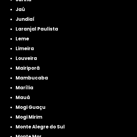
Jaú
Jundiaí
Laranjal Paulista
Leme
Limeira
Louveira
Mairiporã
Mambucaba
Marília
Mauá
Mogi Guaçu
Mogi Mirim
Monte Alegre do Sul
Monte Mor