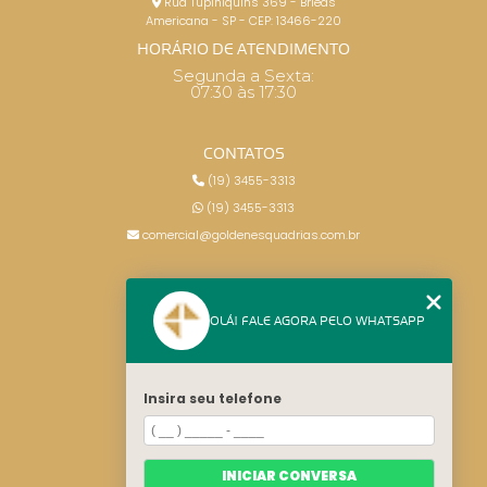
Rua Tupiniquins 369 - Brieds
Americana - SP - CEP: 13466-220
HORÁRIO DE ATENDIMENTO
Segunda a Sexta:
07:30 às 17:30
CONTATOS
(19) 3455-3313
(19) 3455-3313
comercial@goldenesquadrias.com.br
MENU
OLÁ! FALE AGORA PELO WHATSAPP
HOME
SERVIÇOS
BLOG
Insira seu telefone
CONTATO
CATEGORIAS
MAPA DO SITE
INICIAR CONVERSA