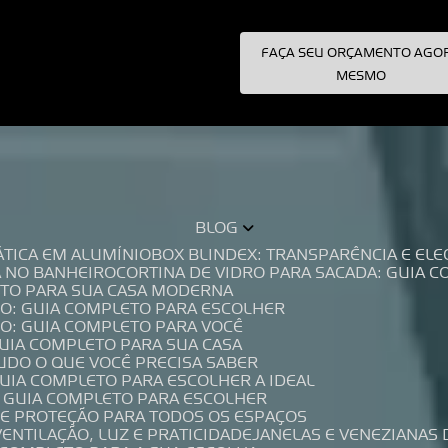
FAÇA SEU ORÇAMENTO AGO
pecialistas!
MESMO
BLOG
TÁTICA EM ALUMÍNIO
BOX BLINDEX: TRANSPARÊNCIA E E
A NO BANHEIRO
CORTINA DE VIDRO PARA SACADA: GUIA 
LETO PARA SUA CASA MODERNA
IO: GUIA COMPLETO PARA ESCOLHER
IO: GUIA COMPLETO PARA VOCÊ
GUIA COMPLETO PARA SUA CASA
TUDO O QUE VOCÊ PRECISA SABER
GUIA COMPLETO PARA ESCOLHER A IDEAL
O GUIA COMPLETO PARA ESCOLHER
A E PROTEÇÃO PARA TODOS OS ESPAÇOS
VENTILAÇÃO, LUZ E PRATICIDADE
JANELAS E VENEZIANAS 