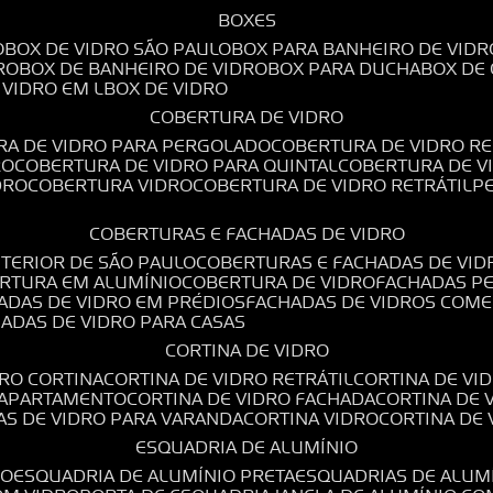
BOXES
O
BOX DE VIDRO SÃO PAULO
BOX PARA BANHEIRO DE VIDR
RO
BOX DE BANHEIRO DE VIDRO
BOX PARA DUCHA
BOX DE
E VIDRO EM L
BOX DE VIDRO
COBERTURA DE VIDRO
RA DE VIDRO PARA PERGOLADO
COBERTURA DE VIDRO RE
RO
COBERTURA DE VIDRO PARA QUINTAL
COBERTURA DE 
DRO
COBERTURA VIDRO
COBERTURA DE VIDRO RETRÁTIL
COBERTURAS E FACHADAS DE VIDRO
NTERIOR DE SÃO PAULO
COBERTURAS E FACHADAS DE VID
ERTURA EM ALUMÍNIO
COBERTURA DE VIDRO
FACHADAS P
HADAS DE VIDRO EM PRÉDIOS
FACHADAS DE VIDROS COME
HADAS DE VIDRO PARA CASAS
CORTINA DE VIDRO
DRO CORTINA
CORTINA DE VIDRO RETRÁTIL
CORTINA DE V
E APARTAMENTO
CORTINA DE VIDRO FACHADA
CORTINA DE
NAS DE VIDRO PARA VARANDA
CORTINA VIDRO
CORTINA DE
ESQUADRIA DE ALUMÍNIO
IO
ESQUADRIA DE ALUMÍNIO PRETA
ESQUADRIAS DE ALUM