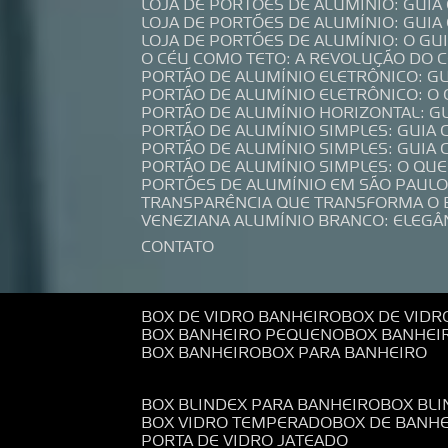
LOJA DE PORTÕES DE ALUMÍNIO: GUI
LOJA DE PORTÕES DE ALUMÍNIO: GUI
LOJA DE PORTÕES DE ALUMÍNIO: O G
O CÉU COMO TETO: A REVOLUÇÃO DO
PORTÃO DE ALUMÍNIO ELETRÔNICO: G
PORTÃO DE ALUMÍNIO ELETRÔNICO: O
PORTÃO DE ALUMÍNIO HORIZONTAL: G
PORTÃO DE ALUMÍNIO SIMPLES: GUIA
PORTÃO DE ALUMÍNIO SIMPLES: GUI
PORTÃO DE ALUMÍNIO SIMPLES: O QU
PORTÕES DE ALUMÍNIO EM SÃO PAULO
TRANSPARÊNCIA QUE TRANSFORMA O
VENEZIANA ALUMÍNIO BRANCO: ELEGÂ
CONTATO
BOX DE VIDRO BANHEIRO
BOX DE VIDR
BOX BANHEIRO PEQUENO
BOX BANHEI
BOX BANHEIRO
BOX PARA BANHEIRO
BOX BLINDEX PARA BANHEIRO
BOX BL
BOX VIDRO TEMPERADO
BOX DE BANH
PORTA DE VIDRO JATEADO