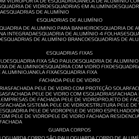
OM VIDRO
PORTA DE ESQUADRIA
JANELA DE ALUMÍNIO CO
ESQUADRIA DE VIDRO
ESQUADRIAS EM ALUMÍNIO
ESQUADR
DA
ESQUADRIAS DE ALUMÍNIO
ESQUADRIAS DE ALUMÍNIO
SQUADRIA DE ALUMINIO PARA BANHEIRO
ESQUADRIA DE 
ANA INTEGRADA
ESQUADRIA DE ALUMÍNIO 4 FOLHAS
ESQU
O
ESQUADRIAS DE ALUMÍNIO BRANCO
ESQUADRIAS DE AL
ESQUADRIAS FIXAS
ULO
ESQUADRIA FIXA SÃO PAULO
ESQUADRIA DE ALUMINIO
FIXA DE ALUMINIO
ESQUADRIA COM VIDRO FIXO
ESQUADRI
E ALUMINIO
JANELA FIXA
ESQUADRIA FIXA
FACHADA PELE DE VIDRO
RIAS
FACHADA PELE DE VIDRO COM PROTEÇÃO SOLAR
FA
SAS
FACHADA PELE DE VIDRO COM ESQUADRIAS
FACHADA
L
EMPRESAS DE FACHADA PELE DE VIDRO
PROJETO DE FA
OS
FACHADA SISTEMA PELE DE VIDRO
ESTRUTURA PELE DE
ESQUADRIA PELE DE VIDRO
PELE DE VIDRO ESPELHADO
 COM PELE DE VIDRO
PELE DE VIDRO FACHADA RESIDENCI
O FACHADA
GUARDA CORPOS
LO
GUARDA CORPO SÃO PAULO
GUARDA CORPO DE ALUM