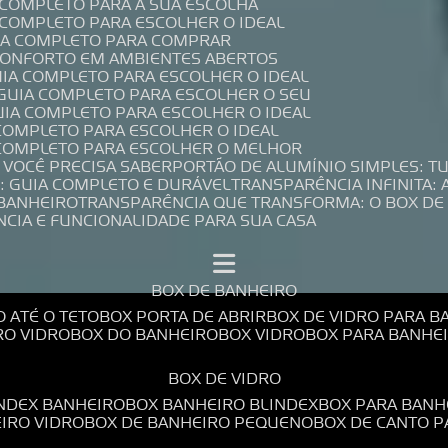
A COMPLETO PARA A SUA ESCOLHA
A COMPLETO PARA ESCOLHER O IDEAL
UIA COMPLETO PARA COMPRAR
 CONFORTO EM AMBIENTES ABERTOS
UIA COMPLETO PARA ESCOLHER O IDEAL
 GUIA COMPLETO PARA ESCOLHER O SEU
UIA COMPLETO PARA ESCOLHER O IDEAL
 COMPLETO PARA ESCOLHER O IDEAL
A COMPLETO PARA ESCOLHER O MELHOR
E VOCÊ PRECISA SABER
PORTÃO DE ALUMÍNIO SIMPLES: T
: GUIA COMPLETO E DURÁVEL
TRANSPARÊNCIA INFINITA:
 BANHEIRO
TRANSPARÊNCIA QUE TRANSFORMA: O BOX DE
NCIA E FUNCIONALIDADE PARA SUA CASA
BOX DE BANHEIRO
O ATÉ O TETO
BOX PORTA DE ABRIR
BOX DE VIDRO PARA 
RO VIDRO
BOX DO BANHEIRO
BOX VIDRO
BOX PARA BANH
BOX DE VIDRO
INDEX BANHEIRO
BOX BANHEIRO BLINDEX
BOX PARA BANH
EIRO VIDRO
BOX DE BANHEIRO PEQUENO
BOX DE CANTO 