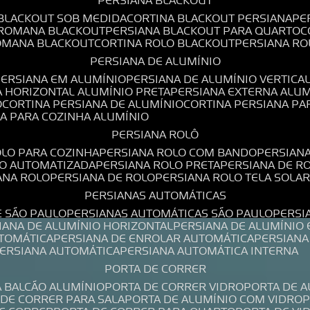
PERSIANA BLACKOUT
 BLACKOUT SOB MEDIDA
CORTINA BLACKOUT PERSIANA
P
 ROMANA BLACKOUT
PERSIANA BLACKOUT PARA QUARTO
ROMANA BLACKOUT
CORTINA ROLO BLACKOUT
PERSIANA R
PERSIANA DE ALUMÍNIO
PERSIANA EM ALUMÍNIO
PERSIANA DE ALUMÍNIO VERTICA
A HORIZONTAL ALUMÍNIO PRETA
PERSIANA EXTERNA ALU
O
CORTINA PERSIANA DE ALUMÍNIO
CORTINA PERSIANA P
NA PARA COZINHA ALUMÍNIO
PERSIANA ROLÔ
OLO PARA COZINHA
PERSIANA ROLO COM BANDO
PERSIAN
LO AUTOMATIZADA
PERSIANA ROLO PRETA
PERSIANA DE 
IANA ROLO
PERSIANA DE ROLO
PERSIANA ROLO TELA SOLA
PERSIANAS AUTOMÁTICAS
E SÃO PAULO
PERSIANAS AUTOMÁTICAS SÃO PAULO
PERS
SIANA DE ALUMÍNIO HORIZONTAL
PERSIANA DE ALUMÍNIO
UTOMÁTICA
PERSIANA DE ENROLAR AUTOMÁTICA
PERSIAN
PERSIANA AUTOMÁTICA
PERSIANA AUTOMÁTICA INTERNA
PORTA DE CORRER
A BALCÃO ALUMÍNIO
PORTA DE CORRER VIDRO
PORTA DE 
A DE CORRER PARA SALA
PORTA DE ALUMÍNIO COM VIDRO