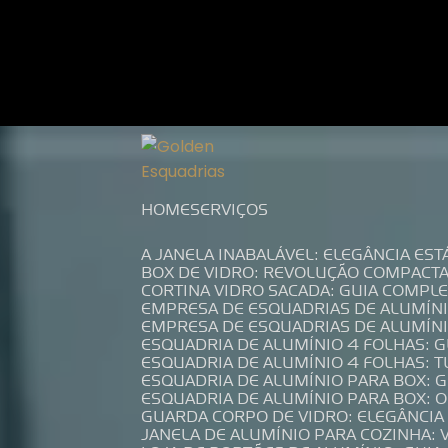
Entre em contato com um de nossos es
HOME
SERVIÇOS
A JANELA INABALÁVEL: ELEGÂNCIA ES
BOX DE VIDRO: REVOLUÇÃO COMPACT
CORTINA VIDRO SACADA: GUIA COMP
EMPRESA DE ESQUADRIAS DE ALUMÍN
EMPRESA DE ESQUADRIAS DE ALUMÍN
ESQUADRIA DE ALUMÍNIO 4 FOLHAS: 
ESQUADRIA DE ALUMÍNIO 4 FOLHAS: 
ESQUADRIA DE ALUMÍNIO PARA BOX: 
ESQUADRIA DE ALUMÍNIO PARA BOX: 
GUARDA CORPO DE VIDRO: ELEGÂNCI
JANELA DE ALUMÍNIO PARA COZINHA: 