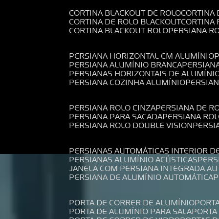
CORTINA BLACKOUT DE ROLO
CORTINA
CORTINA DE ROLO BLACKOUT
CORTINA
CORTINA BLACKOUT ROLO
PERSIANA 
PERSIANA HORIZONTAL EM ALUMÍNIO
PERSIANA ALUMÍNIO BRANCA
PERSIAN
PERSIANAS HORIZONTAIS DE ALUMÍNI
PERSIANA COZINHA ALUMÍNIO
PERSIA
PERSIANA ROLO CINZA
PERSIANA DE R
PERSIANA PARA SACADA
PERSIANA RO
PERSIANA ROLO DOUBLE VISION
PERS
PERSIANAS AUTOMÁTICAS INTERIOR D
PERSIANAS ALUMÍNIO ACÚSTICAS
PER
JANELA COM PERSIANA INTEGRADA A
PERSIANA DE ALUMÍNIO AUTOMÁTICA
PORTA DE CORRER DE ALUMÍNIO
PORT
PORTA DE ALUMÍNIO PARA SALA
PORT