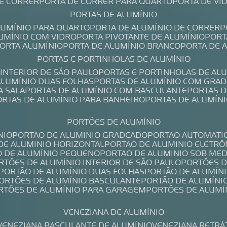
DE CORRER
PORTA DE CORRER PARA QUARTO
PORTA DE V
PORTAS DE ALUMÍNIO
ALUMÍNIO PARA QUARTO
PORTA DE ALUMÍNIO DE CORRER
LUMÍNIO COM VIDRO
PORTA PIVOTANTE DE ALUMÍNIO
POR
PORTA ALUMÍNIO
PORTA DE ALUMÍNIO BRANCO
PORTA DE 
PORTAS E PORTINHOLAS DE ALUMÍNIO
 INTERIOR DE SÃO PAULO
PORTAS E PORTINHOLAS DE AL
 ALUMÍNIO DUAS FOLHAS
PORTAS DE ALUMÍNIO COM GRAD
A SALA
PORTAS DE ALUMÍNIO COM BASCULANTE
PORTAS 
PORTAS DE ALUMÍNIO PARA BANHEIRO
PORTAS DE ALUMÍN
PORTÕES DE ALUMÍNIO
NIO
PORTAO DE ALUMINIO GRADEADO
PORTAO AUTOMATI
 DE ALUMINIO HORIZONTAL
PORTAO DE ALUMINIO ELETRÔ
O DE ALUMÍNIO PEQUENO
PORTAO DE ALUMINIO SOB ME
ORTÕES DE ALUMÍNIO INTERIOR DE SÃO PAULO
PORTÕES 
PORTÃO DE ALUMÍNIO DUAS FOLHAS
PORTÃO DE ALUMÍN
PORTÕES DE ALUMÍNIO BASCULANTE
PORTÃO DE ALUMÍNI
ORTÕES DE ALUMÍNIO PARA GARAGEM
PORTÕES DE ALUMÍ
VENEZIANA DE ALUMÍNIO
VENEZIANA BASCULANTE DE ALUMÍNIO
VENEZIANA RETRÁ