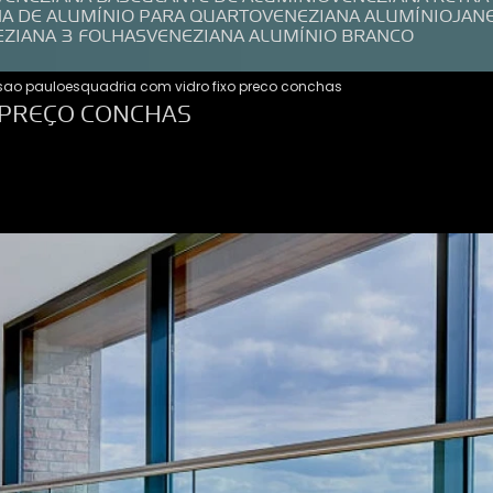
NA DE ALUMÍNIO PARA QUARTO
VENEZIANA ALUMÍNIO
JAN
EZIANA 3 FOLHAS
VENEZIANA ALUMÍNIO BRANCO
 sao paulo
esquadria com vidro fixo preco conchas
 PREÇO CONCHAS