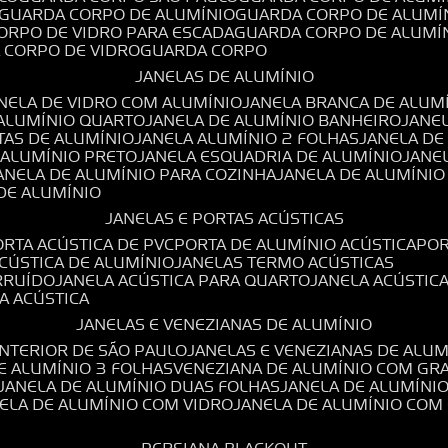
GUARDA CORPO DE ALUMÍNIO
GUARDA CORPO DE ALUMÍ
CORPO DE VIDRO PARA ESCADA
GUARDA CORPO DE ALUMÍ
A CORPO DE VIDRO
GUARDA CORPO
JANELAS DE ALUMÍNIO
ANELA DE VIDRO COM ALUMÍNIO
JANELA BRANCA DE ALUM
 ALUMÍNIO QUARTO
JANELA DE ALUMÍNIO BANHEIRO
JANE
TAS DE ALUMÍNIO
JANELA ALUMÍNIO 2 FOLHAS
JANELA D
 ALUMÍNIO PRETO
JANELA ESQUADRIA DE ALUMÍNIO
JANE
JANELA DE ALUMÍNIO PARA COZINHA
JANELA DE ALUMÍNIO
 DE ALUMÍNIO
JANELAS E PORTAS ACÚSTICAS
PORTA ACÚSTICA DE PVC
PORTA DE ALUMÍNIO ACÚSTICA
PO
ACÚSTICA DE ALUMÍNIO
JANELAS TERMO ACÚSTICAS
IRRUÍDO
JANELA ACÚSTICA PARA QUARTO
JANELA ACÚSTIC
LA ACÚSTICA
JANELAS E VENEZIANAS DE ALUMÍNIO
INTERIOR DE SÃO PAULO
JANELAS E VENEZIANAS DE ALU
DE ALUMÍNIO 3 FOLHAS
VENEZIANA DE ALUMÍNIO COM GR
JANELA DE ALUMÍNIO DUAS FOLHAS
JANELA DE ALUMÍNI
NELA DE ALUMÍNIO COM VIDRO
JANELA DE ALUMÍNIO COM