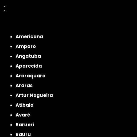
:
Interior de São Paulo
Interior de São Paulo
Litoral de São Paulo
Região
Metropolitana de São Paulo
Americana
Amparo
Angatuba
Aparecida
Araraquara
Araras
Artur Nogueira
Atibaia
Avaré
Barueri
Bauru