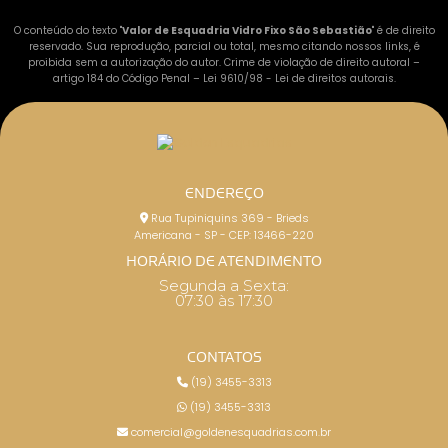
O conteúdo do texto "
Valor de Esquadria Vidro Fixo São Sebastião
" é de direito
reservado. Sua reprodução, parcial ou total, mesmo citando nossos links, é
proibida sem a autorização do autor. Crime de violação de direito autoral –
artigo 184 do Código Penal –
Lei 9610/98 - Lei de direitos autorais
.
ENDEREÇO
Rua Tupiniquins 369 - Brieds
Americana - SP - CEP: 13466-220
HORÁRIO DE ATENDIMENTO
Segunda a Sexta:
07:30 às 17:30
CONTATOS
(19) 3455-3313
(19) 3455-3313
comercial@goldenesquadrias.com.br