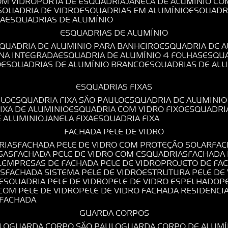
OM VIDRO
PORTA DE ESQUADRIA
JANELA DE ALUMÍNIO CO
ESQUADRIA DE VIDRO
ESQUADRIAS EM ALUMÍNIO
ESQUADR
DA
ESQUADRIAS DE ALUMÍNIO
ESQUADRIAS DE ALUMÍNIO
SQUADRIA DE ALUMINIO PARA BANHEIRO
ESQUADRIA DE 
ANA INTEGRADA
ESQUADRIA DE ALUMÍNIO 4 FOLHAS
ESQU
O
ESQUADRIAS DE ALUMÍNIO BRANCO
ESQUADRIAS DE AL
ESQUADRIAS FIXAS
ULO
ESQUADRIA FIXA SÃO PAULO
ESQUADRIA DE ALUMINIO
FIXA DE ALUMINIO
ESQUADRIA COM VIDRO FIXO
ESQUADRI
E ALUMINIO
JANELA FIXA
ESQUADRIA FIXA
FACHADA PELE DE VIDRO
RIAS
FACHADA PELE DE VIDRO COM PROTEÇÃO SOLAR
FA
SAS
FACHADA PELE DE VIDRO COM ESQUADRIAS
FACHADA
L
EMPRESAS DE FACHADA PELE DE VIDRO
PROJETO DE FA
OS
FACHADA SISTEMA PELE DE VIDRO
ESTRUTURA PELE DE
ESQUADRIA PELE DE VIDRO
PELE DE VIDRO ESPELHADO
 COM PELE DE VIDRO
PELE DE VIDRO FACHADA RESIDENCI
O FACHADA
GUARDA CORPOS
LO
GUARDA CORPO SÃO PAULO
GUARDA CORPO DE ALUM