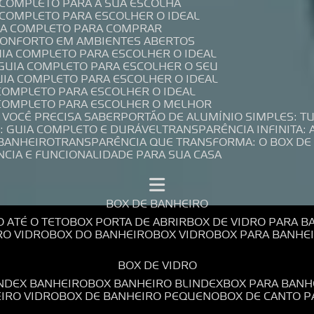
A COMPLETO PARA A SUA ESCOLHA
A COMPLETO PARA ESCOLHER O IDEAL
UIA COMPLETO PARA COMPRAR
 CONFORTO EM AMBIENTES ABERTOS
UIA COMPLETO PARA ESCOLHER O IDEAL
 GUIA COMPLETO PARA ESCOLHER O SEU
UIA COMPLETO PARA ESCOLHER O IDEAL
 COMPLETO PARA ESCOLHER O IDEAL
A COMPLETO PARA ESCOLHER O MELHOR
E VOCÊ PRECISA SABER
PORTÃO DE ALUMÍNIO SIMPLES: T
: GUIA COMPLETO E DURÁVEL
TRANSPARÊNCIA INFINITA:
 BANHEIRO
TRANSPARÊNCIA QUE TRANSFORMA: O BOX DE
NCIA E FUNCIONALIDADE PARA SUA CASA
BOX DE BANHEIRO
O ATÉ O TETO
BOX PORTA DE ABRIR
BOX DE VIDRO PARA 
RO VIDRO
BOX DO BANHEIRO
BOX VIDRO
BOX PARA BANH
BOX DE VIDRO
INDEX BANHEIRO
BOX BANHEIRO BLINDEX
BOX PARA BANH
EIRO VIDRO
BOX DE BANHEIRO PEQUENO
BOX DE CANTO 