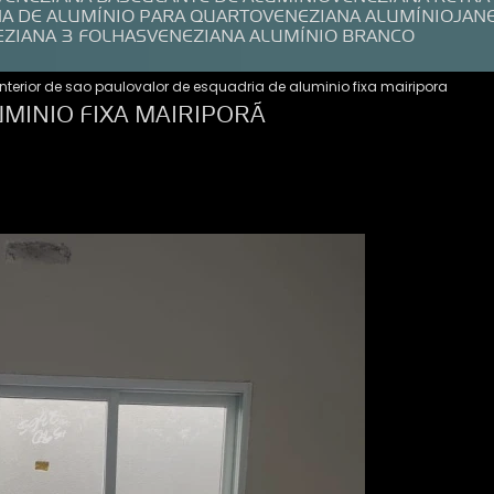
NA DE ALUMÍNIO PARA QUARTO
VENEZIANA ALUMÍNIO
JAN
EZIANA 3 FOLHAS
VENEZIANA ALUMÍNIO BRANCO
interior de sao paulo
valor de esquadria de aluminio fixa mairipora
MINIO FIXA MAIRIPORÃ