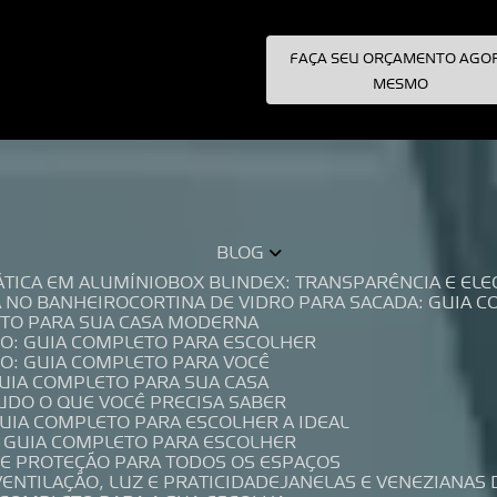
FAÇA SEU ORÇAMENTO AGO
pecialistas!
MESMO
BLOG
TÁTICA EM ALUMÍNIO
BOX BLINDEX: TRANSPARÊNCIA E E
A NO BANHEIRO
CORTINA DE VIDRO PARA SACADA: GUIA 
LETO PARA SUA CASA MODERNA
IO: GUIA COMPLETO PARA ESCOLHER
IO: GUIA COMPLETO PARA VOCÊ
GUIA COMPLETO PARA SUA CASA
TUDO O QUE VOCÊ PRECISA SABER
GUIA COMPLETO PARA ESCOLHER A IDEAL
O GUIA COMPLETO PARA ESCOLHER
A E PROTEÇÃO PARA TODOS OS ESPAÇOS
VENTILAÇÃO, LUZ E PRATICIDADE
JANELAS E VENEZIANAS 