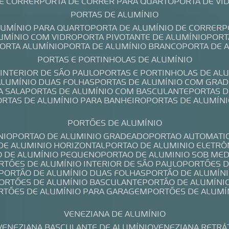
DE CORRER
PORTA DE CORRER PARA QUARTO
PORTA DE V
PORTAS DE ALUMÍNIO
ALUMÍNIO PARA QUARTO
PORTA DE ALUMÍNIO DE CORRER
LUMÍNIO COM VIDRO
PORTA PIVOTANTE DE ALUMÍNIO
POR
PORTA ALUMÍNIO
PORTA DE ALUMÍNIO BRANCO
PORTA DE 
PORTAS E PORTINHOLAS DE ALUMÍNIO
 INTERIOR DE SÃO PAULO
PORTAS E PORTINHOLAS DE AL
 ALUMÍNIO DUAS FOLHAS
PORTAS DE ALUMÍNIO COM GRAD
A SALA
PORTAS DE ALUMÍNIO COM BASCULANTE
PORTAS 
PORTAS DE ALUMÍNIO PARA BANHEIRO
PORTAS DE ALUMÍN
PORTÕES DE ALUMÍNIO
NIO
PORTAO DE ALUMINIO GRADEADO
PORTAO AUTOMATI
 DE ALUMINIO HORIZONTAL
PORTAO DE ALUMINIO ELETRÔ
O DE ALUMÍNIO PEQUENO
PORTAO DE ALUMINIO SOB ME
ORTÕES DE ALUMÍNIO INTERIOR DE SÃO PAULO
PORTÕES 
PORTÃO DE ALUMÍNIO DUAS FOLHAS
PORTÃO DE ALUMÍN
PORTÕES DE ALUMÍNIO BASCULANTE
PORTÃO DE ALUMÍNI
ORTÕES DE ALUMÍNIO PARA GARAGEM
PORTÕES DE ALUMÍ
VENEZIANA DE ALUMÍNIO
VENEZIANA BASCULANTE DE ALUMÍNIO
VENEZIANA RETRÁ