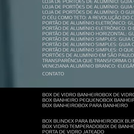
LOJA DE PORTÕES DE ALUMÍNIO: GUI
LOJA DE PORTÕES DE ALUMÍNIO: GUI
LOJA DE PORTÕES DE ALUMÍNIO: O G
O CÉU COMO TETO: A REVOLUÇÃO DO
PORTÃO DE ALUMÍNIO ELETRÔNICO: G
PORTÃO DE ALUMÍNIO ELETRÔNICO: O
PORTÃO DE ALUMÍNIO HORIZONTAL: G
PORTÃO DE ALUMÍNIO SIMPLES: GUIA
PORTÃO DE ALUMÍNIO SIMPLES: GUI
PORTÃO DE ALUMÍNIO SIMPLES: O QU
PORTÕES DE ALUMÍNIO EM SÃO PAULO
TRANSPARÊNCIA QUE TRANSFORMA O
VENEZIANA ALUMÍNIO BRANCO: ELEGÂ
CONTATO
BOX DE VIDRO BANHEIRO
BOX DE VIDR
BOX BANHEIRO PEQUENO
BOX BANHEI
BOX BANHEIRO
BOX PARA BANHEIRO
BOX BLINDEX PARA BANHEIRO
BOX BL
BOX VIDRO TEMPERADO
BOX DE BANH
PORTA DE VIDRO JATEADO