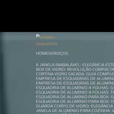
Entre em contato com um de nossos es
HOME
SERVIÇOS
A JANELA INABALÁVEL: ELEGÂNCIA ES
BOX DE VIDRO: REVOLUÇÃO COMPACT
CORTINA VIDRO SACADA: GUIA COMP
EMPRESA DE ESQUADRIAS DE ALUMÍN
EMPRESA DE ESQUADRIAS DE ALUMÍN
ESQUADRIA DE ALUMÍNIO 4 FOLHAS: 
ESQUADRIA DE ALUMÍNIO 4 FOLHAS: 
ESQUADRIA DE ALUMÍNIO PARA BOX: 
ESQUADRIA DE ALUMÍNIO PARA BOX: 
GUARDA CORPO DE VIDRO: ELEGÂNCI
JANELA DE ALUMÍNIO PARA COZINHA: 