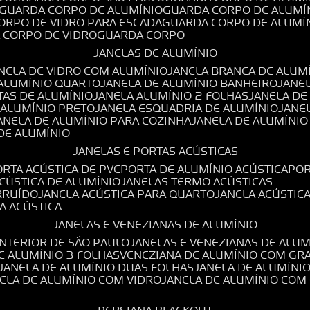
GUARDA CORPO DE ALUMÍNIO
GUARDA CORPO DE ALUMÍ
CORPO DE VIDRO PARA ESCADA
GUARDA CORPO DE ALUMÍ
A CORPO DE VIDRO
GUARDA CORPO
JANELAS DE ALUMÍNIO
ANELA DE VIDRO COM ALUMÍNIO
JANELA BRANCA DE ALUM
 ALUMÍNIO QUARTO
JANELA DE ALUMÍNIO BANHEIRO
JANE
TAS DE ALUMÍNIO
JANELA ALUMÍNIO 2 FOLHAS
JANELA D
 ALUMÍNIO PRETO
JANELA ESQUADRIA DE ALUMÍNIO
JANE
JANELA DE ALUMÍNIO PARA COZINHA
JANELA DE ALUMÍNIO
 DE ALUMÍNIO
JANELAS E PORTAS ACÚSTICAS
PORTA ACÚSTICA DE PVC
PORTA DE ALUMÍNIO ACÚSTICA
PO
ACÚSTICA DE ALUMÍNIO
JANELAS TERMO ACÚSTICAS
IRRUÍDO
JANELA ACÚSTICA PARA QUARTO
JANELA ACÚSTIC
LA ACÚSTICA
JANELAS E VENEZIANAS DE ALUMÍNIO
INTERIOR DE SÃO PAULO
JANELAS E VENEZIANAS DE ALU
DE ALUMÍNIO 3 FOLHAS
VENEZIANA DE ALUMÍNIO COM GR
JANELA DE ALUMÍNIO DUAS FOLHAS
JANELA DE ALUMÍNI
NELA DE ALUMÍNIO COM VIDRO
JANELA DE ALUMÍNIO COM