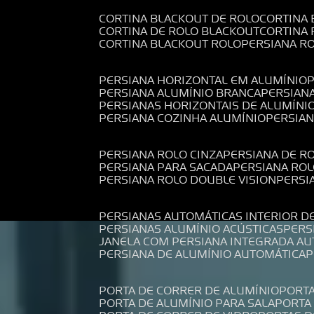
CORTINA BLACKOUT DE ROLO
CORTINA
CORTINA DE ROLO BLACKOUT
CORTINA
CORTINA BLACKOUT ROLO
PERSIANA 
PERSIANA HORIZONTAL EM ALUMÍNIO
PERSIANA ALUMÍNIO BRANCA
PERSIAN
PERSIANAS HORIZONTAIS DE ALUMÍNI
PERSIANA COZINHA ALUMÍNIO
PERSIA
PERSIANA ROLO CINZA
PERSIANA DE R
PERSIANA PARA SACADA
PERSIANA RO
PERSIANA ROLO DOUBLE VISION
PERS
PERSIANAS AUTOMÁTICAS INTERIOR D
PERSIANAS ALUMÍNIO ACÚSTICAS
PER
JANELA COM PERSIANA INTEGRADA A
PERSIANA DE ALUMÍNIO AUTOMÁTICA
PORTA DE CORRER DE ALUMÍNIO
PORT
PORTA DE ALUMÍNIO PARA SALA
PORT