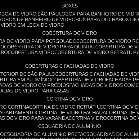
BOXES
O
BOX DE VIDRO SÃO PAULO
BOX PARA BANHEIRO DE VIDR
RO
BOX DE BANHEIRO DE VIDRO
BOX PARA DUCHA
BOX DE
E VIDRO EM L
BOX DE VIDRO
COBERTURA DE VIDRO
RA DE VIDRO PARA PERGOLADO
COBERTURA DE VIDRO RE
RO
COBERTURA DE VIDRO PARA QUINTAL
COBERTURA DE 
DRO
COBERTURA VIDRO
COBERTURA DE VIDRO RETRÁTIL
COBERTURAS E FACHADAS DE VIDRO
NTERIOR DE SÃO PAULO
COBERTURAS E FACHADAS DE VID
ERTURA EM ALUMÍNIO
COBERTURA DE VIDRO
FACHADAS P
HADAS DE VIDRO EM PRÉDIOS
FACHADAS DE VIDROS COME
HADAS DE VIDRO PARA CASAS
CORTINA DE VIDRO
DRO CORTINA
CORTINA DE VIDRO RETRÁTIL
CORTINA DE V
E APARTAMENTO
CORTINA DE VIDRO FACHADA
CORTINA DE
NAS DE VIDRO PARA VARANDA
CORTINA VIDRO
CORTINA DE
ESQUADRIA DE ALUMÍNIO
IO
ESQUADRIA DE ALUMÍNIO PRETA
ESQUADRIAS DE ALUM