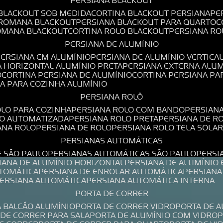
PERSIANA BLACKOUT
 BLACKOUT SOB MEDIDA
CORTINA BLACKOUT PERSIANA
P
 ROMANA BLACKOUT
PERSIANA BLACKOUT PARA QUARTO
ROMANA BLACKOUT
CORTINA ROLO BLACKOUT
PERSIANA R
PERSIANA DE ALUMÍNIO
PERSIANA EM ALUMÍNIO
PERSIANA DE ALUMÍNIO VERTICA
A HORIZONTAL ALUMÍNIO PRETA
PERSIANA EXTERNA ALU
O
CORTINA PERSIANA DE ALUMÍNIO
CORTINA PERSIANA P
NA PARA COZINHA ALUMÍNIO
PERSIANA ROLÔ
OLO PARA COZINHA
PERSIANA ROLO COM BANDO
PERSIAN
LO AUTOMATIZADA
PERSIANA ROLO PRETA
PERSIANA DE 
IANA ROLO
PERSIANA DE ROLO
PERSIANA ROLO TELA SOLA
PERSIANAS AUTOMÁTICAS
E SÃO PAULO
PERSIANAS AUTOMÁTICAS SÃO PAULO
PERS
SIANA DE ALUMÍNIO HORIZONTAL
PERSIANA DE ALUMÍNIO
UTOMÁTICA
PERSIANA DE ENROLAR AUTOMÁTICA
PERSIAN
PERSIANA AUTOMÁTICA
PERSIANA AUTOMÁTICA INTERNA
PORTA DE CORRER
A BALCÃO ALUMÍNIO
PORTA DE CORRER VIDRO
PORTA DE 
A DE CORRER PARA SALA
PORTA DE ALUMÍNIO COM VIDRO