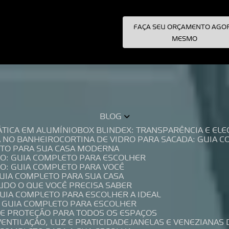
FAÇA SEU ORÇAMENTO AGO
pecialistas!
MESMO
BLOG
TÁTICA EM ALUMÍNIO
BOX BLINDEX: TRANSPARÊNCIA E E
A NO BANHEIRO
CORTINA DE VIDRO PARA SACADA: GUIA 
LETO PARA SUA CASA MODERNA
IO: GUIA COMPLETO PARA ESCOLHER
IO: GUIA COMPLETO PARA VOCÊ
GUIA COMPLETO PARA SUA CASA
TUDO O QUE VOCÊ PRECISA SABER
GUIA COMPLETO PARA ESCOLHER A IDEAL
O GUIA COMPLETO PARA ESCOLHER
A E PROTEÇÃO PARA TODOS OS ESPAÇOS
VENTILAÇÃO, LUZ E PRATICIDADE
JANELAS E VENEZIANAS 