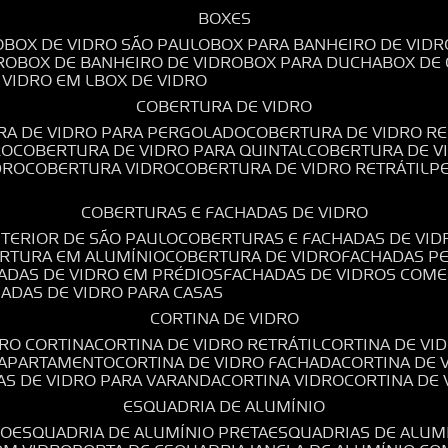
BOXES
O
BOX DE VIDRO SÃO PAULO
BOX PARA BANHEIRO DE VIDR
RO
BOX DE BANHEIRO DE VIDRO
BOX PARA DUCHA
BOX DE
E VIDRO EM L
BOX DE VIDRO
COBERTURA DE VIDRO
RA DE VIDRO PARA PERGOLADO
COBERTURA DE VIDRO RE
RO
COBERTURA DE VIDRO PARA QUINTAL
COBERTURA DE 
DRO
COBERTURA VIDRO
COBERTURA DE VIDRO RETRÁTIL
COBERTURAS E FACHADAS DE VIDRO
NTERIOR DE SÃO PAULO
COBERTURAS E FACHADAS DE VID
ERTURA EM ALUMÍNIO
COBERTURA DE VIDRO
FACHADAS P
HADAS DE VIDRO EM PRÉDIOS
FACHADAS DE VIDROS COME
HADAS DE VIDRO PARA CASAS
CORTINA DE VIDRO
DRO CORTINA
CORTINA DE VIDRO RETRÁTIL
CORTINA DE V
E APARTAMENTO
CORTINA DE VIDRO FACHADA
CORTINA DE
NAS DE VIDRO PARA VARANDA
CORTINA VIDRO
CORTINA DE
ESQUADRIA DE ALUMÍNIO
IO
ESQUADRIA DE ALUMÍNIO PRETA
ESQUADRIAS DE ALUM