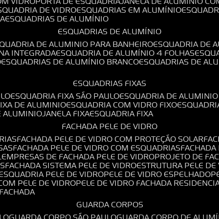
OM VIDRO
PORTA DE ESQUADRIA
JANELA DE ALUMÍNIO CO
ESQUADRIA DE VIDRO
ESQUADRIAS EM ALUMÍNIO
ESQUADR
DA
ESQUADRIAS DE ALUMÍNIO
ESQUADRIAS DE ALUMÍNIO
SQUADRIA DE ALUMINIO PARA BANHEIRO
ESQUADRIA DE 
ANA INTEGRADA
ESQUADRIA DE ALUMÍNIO 4 FOLHAS
ESQU
O
ESQUADRIAS DE ALUMÍNIO BRANCO
ESQUADRIAS DE AL
ESQUADRIAS FIXAS
ULO
ESQUADRIA FIXA SÃO PAULO
ESQUADRIA DE ALUMINIO
FIXA DE ALUMINIO
ESQUADRIA COM VIDRO FIXO
ESQUADRI
E ALUMINIO
JANELA FIXA
ESQUADRIA FIXA
FACHADA PELE DE VIDRO
RIAS
FACHADA PELE DE VIDRO COM PROTEÇÃO SOLAR
FA
SAS
FACHADA PELE DE VIDRO COM ESQUADRIAS
FACHADA
L
EMPRESAS DE FACHADA PELE DE VIDRO
PROJETO DE FA
OS
FACHADA SISTEMA PELE DE VIDRO
ESTRUTURA PELE DE
ESQUADRIA PELE DE VIDRO
PELE DE VIDRO ESPELHADO
 COM PELE DE VIDRO
PELE DE VIDRO FACHADA RESIDENCI
O FACHADA
GUARDA CORPOS
LO
GUARDA CORPO SÃO PAULO
GUARDA CORPO DE ALUM