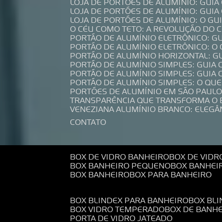
LOJA DE PORTÕES DE ALUMÍNIO: GUI
LOJA DE PORTÕES DE ALUMÍNIO: GUI
LOJA DE PORTÕES DE ALUMÍNIO: O G
O CÉU COMO TETO: A REVOLUÇÃO DO
PORTÃO DE ALUMÍNIO ELETRÔNICO: G
PORTÃO DE ALUMÍNIO ELETRÔNICO: O
PORTÃO DE ALUMÍNIO HORIZONTAL: G
PORTÃO DE ALUMÍNIO SIMPLES: GUIA
PORTÃO DE ALUMÍNIO SIMPLES: GUI
PORTÃO DE ALUMÍNIO SIMPLES: O QU
PORTÕES DE ALUMÍNIO EM SÃO PAULO
TRANSPARÊNCIA QUE TRANSFORMA O
VENEZIANA ALUMÍNIO BRANCO: ELEGÂ
CONTATO
BOX DE VIDRO BANHEIRO
BOX DE VIDR
BOX BANHEIRO PEQUENO
BOX BANHEI
BOX BANHEIRO
BOX PARA BANHEIRO
BOX BLINDEX PARA BANHEIRO
BOX BL
BOX VIDRO TEMPERADO
BOX DE BANH
PORTA DE VIDRO JATEADO