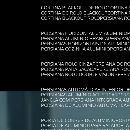
CORTINA BLACKOUT DE ROLO
CORTINA
CORTINA DE ROLO BLACKOUT
CORTINA
CORTINA BLACKOUT ROLO
PERSIANA 
PERSIANA HORIZONTAL EM ALUMÍNIO
PERSIANA ALUMÍNIO BRANCA
PERSIAN
PERSIANAS HORIZONTAIS DE ALUMÍNI
PERSIANA COZINHA ALUMÍNIO
PERSIA
PERSIANA ROLO CINZA
PERSIANA DE R
PERSIANA PARA SACADA
PERSIANA RO
PERSIANA ROLO DOUBLE VISION
PERS
PERSIANAS AUTOMÁTICAS INTERIOR D
PERSIANAS ALUMÍNIO ACÚSTICAS
PER
JANELA COM PERSIANA INTEGRADA A
PERSIANA DE ALUMÍNIO AUTOMÁTICA
PORTA DE CORRER DE ALUMÍNIO
PORT
PORTA DE ALUMÍNIO PARA SALA
PORT