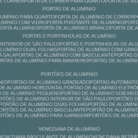
DE CORRER
PORTA DE CORRER PARA QUARTO
PORTA DE V
PORTAS DE ALUMÍNIO
ALUMÍNIO PARA QUARTO
PORTA DE ALUMÍNIO DE CORRER
LUMÍNIO COM VIDRO
PORTA PIVOTANTE DE ALUMÍNIO
POR
PORTA ALUMÍNIO
PORTA DE ALUMÍNIO BRANCO
PORTA DE 
PORTAS E PORTINHOLAS DE ALUMÍNIO
 INTERIOR DE SÃO PAULO
PORTAS E PORTINHOLAS DE AL
 ALUMÍNIO DUAS FOLHAS
PORTAS DE ALUMÍNIO COM GRAD
A SALA
PORTAS DE ALUMÍNIO COM BASCULANTE
PORTAS 
PORTAS DE ALUMÍNIO PARA BANHEIRO
PORTAS DE ALUMÍN
PORTÕES DE ALUMÍNIO
NIO
PORTAO DE ALUMINIO GRADEADO
PORTAO AUTOMATI
 DE ALUMINIO HORIZONTAL
PORTAO DE ALUMINIO ELETRÔ
O DE ALUMÍNIO PEQUENO
PORTAO DE ALUMINIO SOB ME
ORTÕES DE ALUMÍNIO INTERIOR DE SÃO PAULO
PORTÕES 
PORTÃO DE ALUMÍNIO DUAS FOLHAS
PORTÃO DE ALUMÍN
PORTÕES DE ALUMÍNIO BASCULANTE
PORTÃO DE ALUMÍNI
ORTÕES DE ALUMÍNIO PARA GARAGEM
PORTÕES DE ALUMÍ
VENEZIANA DE ALUMÍNIO
VENEZIANA BASCULANTE DE ALUMÍNIO
VENEZIANA RETRÁ