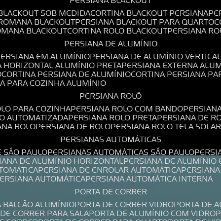
PERSIANA BLACKOUT
 BLACKOUT SOB MEDIDA
CORTINA BLACKOUT PERSIANA
P
 ROMANA BLACKOUT
PERSIANA BLACKOUT PARA QUARTO
ROMANA BLACKOUT
CORTINA ROLO BLACKOUT
PERSIANA R
PERSIANA DE ALUMÍNIO
PERSIANA EM ALUMÍNIO
PERSIANA DE ALUMÍNIO VERTICA
A HORIZONTAL ALUMÍNIO PRETA
PERSIANA EXTERNA ALU
O
CORTINA PERSIANA DE ALUMÍNIO
CORTINA PERSIANA P
NA PARA COZINHA ALUMÍNIO
PERSIANA ROLÔ
OLO PARA COZINHA
PERSIANA ROLO COM BANDO
PERSIAN
LO AUTOMATIZADA
PERSIANA ROLO PRETA
PERSIANA DE 
IANA ROLO
PERSIANA DE ROLO
PERSIANA ROLO TELA SOLA
PERSIANAS AUTOMÁTICAS
E SÃO PAULO
PERSIANAS AUTOMÁTICAS SÃO PAULO
PERS
SIANA DE ALUMÍNIO HORIZONTAL
PERSIANA DE ALUMÍNIO
UTOMÁTICA
PERSIANA DE ENROLAR AUTOMÁTICA
PERSIAN
PERSIANA AUTOMÁTICA
PERSIANA AUTOMÁTICA INTERNA
PORTA DE CORRER
A BALCÃO ALUMÍNIO
PORTA DE CORRER VIDRO
PORTA DE 
A DE CORRER PARA SALA
PORTA DE ALUMÍNIO COM VIDRO