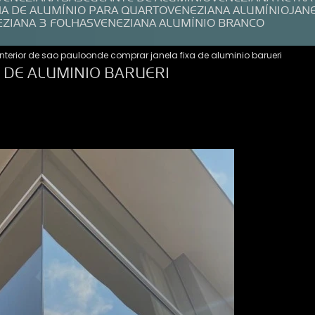
NA DE ALUMÍNIO PARA QUARTO
VENEZIANA ALUMÍNIO
JAN
EZIANA 3 FOLHAS
VENEZIANA ALUMÍNIO BRANCO
interior de sao paulo
onde comprar janela fixa de aluminio barueri
 DE ALUMINIO BARUERI