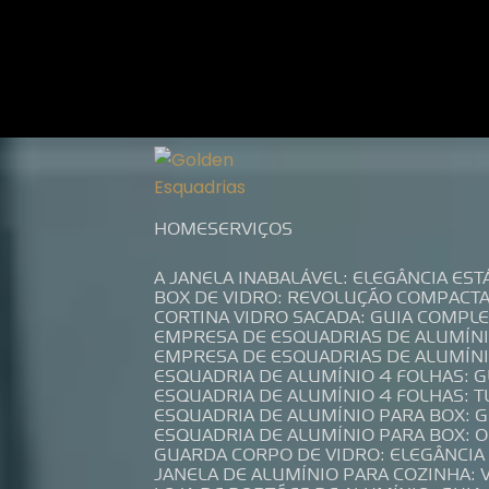
Entre em contato com um de nossos es
HOME
SERVIÇOS
A JANELA INABALÁVEL: ELEGÂNCIA ES
BOX DE VIDRO: REVOLUÇÃO COMPACT
CORTINA VIDRO SACADA: GUIA COMP
EMPRESA DE ESQUADRIAS DE ALUMÍN
EMPRESA DE ESQUADRIAS DE ALUMÍN
ESQUADRIA DE ALUMÍNIO 4 FOLHAS: 
ESQUADRIA DE ALUMÍNIO 4 FOLHAS: 
ESQUADRIA DE ALUMÍNIO PARA BOX: 
ESQUADRIA DE ALUMÍNIO PARA BOX: 
GUARDA CORPO DE VIDRO: ELEGÂNCI
JANELA DE ALUMÍNIO PARA COZINHA: 