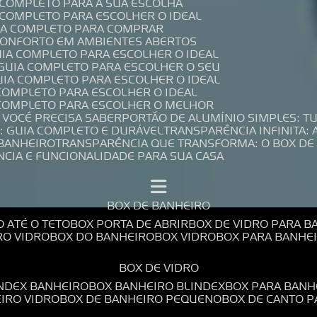
A COMPLETO PARA A SUA ESCOLHA
A COMPLETO PARA ESCOLHER O IDEAL
UIA COMPLETO PARA COMPRAR
 CONFORTO EM AMBIENTES ABERTOS
UIA COMPLETO PARA ESCOLHER O IDEAL
 GUIA COMPLETO PARA ESCOLHER O SEU
UIA COMPLETO PARA ESCOLHER O IDEAL
 COMPLETO PARA ESCOLHER O IDEAL
A COMPLETO PARA ESCOLHER O MELHOR
E VOCÊ PRECISA SABER
PORTÃO DE ALUMÍNIO SIMPLES: T
: GUIA COMPLETO E DURÁVEL
TRANSPARÊNCIA INFINITA:
 BANHEIRO
TRANSPARÊNCIA QUE TRANSFORMA: O BOX DE
NCIA E FUNCIONALIDADE PARA SUA CASA
BOX DE BANHEIRO
O ATÉ O TETO
BOX PORTA DE ABRIR
BOX DE VIDRO PARA 
RO VIDRO
BOX DO BANHEIRO
BOX VIDRO
BOX PARA BANH
BOX DE VIDRO
INDEX BANHEIRO
BOX BANHEIRO BLINDEX
BOX PARA BANH
EIRO VIDRO
BOX DE BANHEIRO PEQUENO
BOX DE CANTO 