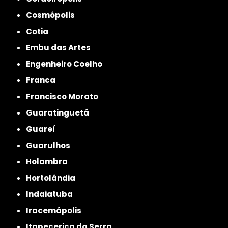
Cosmópolis
Cotia
Embu das Artes
Engenheiro Coelho
Franca
Francisco Morato
Guaratinguetá
Guareí
Guarulhos
Holambra
Hortolândia
Indaiatuba
Iracemápolis
Itapecerica da Serra