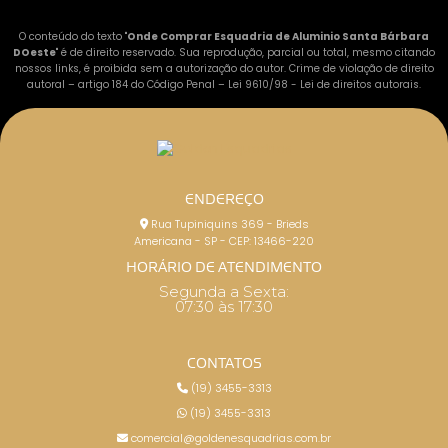
O conteúdo do texto "
Onde Comprar Esquadria de Aluminio Santa Bárbara
DOeste
" é de direito reservado. Sua reprodução, parcial ou total, mesmo citando
nossos links, é proibida sem a autorização do autor. Crime de violação de direito
autoral – artigo 184 do Código Penal –
Lei 9610/98 - Lei de direitos autorais
.
ENDEREÇO
Rua Tupiniquins 369 - Brieds
Americana - SP - CEP: 13466-220
HORÁRIO DE ATENDIMENTO
Segunda a Sexta:
07:30 às 17:30
CONTATOS
(19) 3455-3313
(19) 3455-3313
comercial@goldenesquadrias.com.br