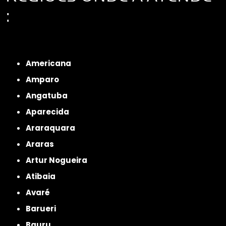
:
Interior de São Paulo
Interior de São Paulo
Litoral de São Paulo
Região
Metropolitana de São Paulo
Americana
Amparo
Angatuba
Aparecida
Araraquara
Araras
Artur Nogueira
Atibaia
Avaré
Barueri
Bauru