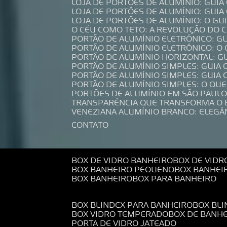
LOJA DE PORTÕES DE ALUMÍNIO: GUI
LOJA DE PORTÕES DE ALUMÍNIO: GUI
LOJA DE PORTÕES DE ALUMÍNIO: O G
O CÉU COMO TETO: A REVOLUÇÃO DO
PORTÃO DE ALUMÍNIO ELETRÔNICO: G
PORTÃO DE ALUMÍNIO ELETRÔNICO: O
PORTÃO DE ALUMÍNIO HORIZONTAL: G
PORTÃO DE ALUMÍNIO SIMPLES: GUIA
PORTÃO DE ALUMÍNIO SIMPLES: GUI
PORTÃO DE ALUMÍNIO SIMPLES: O QU
PORTÕES DE ALUMÍNIO EM SÃO PAULO
TRANSPARÊNCIA QUE TRANSFORMA O
VENEZIANA ALUMÍNIO BRANCO: ELEGÂ
CONTATO
BOX DE VIDRO BANHEIRO
BOX DE VIDR
BOX BANHEIRO PEQUENO
BOX BANHEI
BOX BANHEIRO
BOX PARA BANHEIRO
BOX BLINDEX PARA BANHEIRO
BOX BL
BOX VIDRO TEMPERADO
BOX DE BANH
PORTA DE VIDRO JATEADO