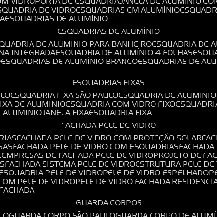
OM VIDRO
PORTA DE ESQUADRIA
JANELA DE ALUMÍNIO CO
ESQUADRIA DE VIDRO
ESQUADRIAS EM ALUMÍNIO
ESQUADR
DA
ESQUADRIAS DE ALUMÍNIO
ESQUADRIAS DE ALUMÍNIO
SQUADRIA DE ALUMINIO PARA BANHEIRO
ESQUADRIA DE 
ANA INTEGRADA
ESQUADRIA DE ALUMÍNIO 4 FOLHAS
ESQU
O
ESQUADRIAS DE ALUMÍNIO BRANCO
ESQUADRIAS DE AL
ESQUADRIAS FIXAS
ULO
ESQUADRIA FIXA SÃO PAULO
ESQUADRIA DE ALUMINIO
FIXA DE ALUMINIO
ESQUADRIA COM VIDRO FIXO
ESQUADRI
E ALUMINIO
JANELA FIXA
ESQUADRIA FIXA
FACHADA PELE DE VIDRO
RIAS
FACHADA PELE DE VIDRO COM PROTEÇÃO SOLAR
FA
SAS
FACHADA PELE DE VIDRO COM ESQUADRIAS
FACHADA
L
EMPRESAS DE FACHADA PELE DE VIDRO
PROJETO DE FA
OS
FACHADA SISTEMA PELE DE VIDRO
ESTRUTURA PELE DE
ESQUADRIA PELE DE VIDRO
PELE DE VIDRO ESPELHADO
 COM PELE DE VIDRO
PELE DE VIDRO FACHADA RESIDENCI
O FACHADA
GUARDA CORPOS
LO
GUARDA CORPO SÃO PAULO
GUARDA CORPO DE ALUM