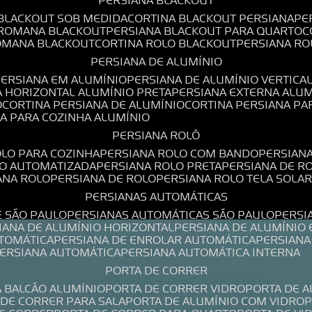
PERSIANA BLACKOUT
 BLACKOUT SOB MEDIDA
CORTINA BLACKOUT PERSIANA
P
 ROMANA BLACKOUT
PERSIANA BLACKOUT PARA QUARTO
ROMANA BLACKOUT
CORTINA ROLO BLACKOUT
PERSIANA R
PERSIANA DE ALUMÍNIO
PERSIANA EM ALUMÍNIO
PERSIANA DE ALUMÍNIO VERTICA
A HORIZONTAL ALUMÍNIO PRETA
PERSIANA EXTERNA ALU
O
CORTINA PERSIANA DE ALUMÍNIO
CORTINA PERSIANA P
NA PARA COZINHA ALUMÍNIO
PERSIANA ROLÔ
OLO PARA COZINHA
PERSIANA ROLO COM BANDO
PERSIAN
LO AUTOMATIZADA
PERSIANA ROLO PRETA
PERSIANA DE 
IANA ROLO
PERSIANA DE ROLO
PERSIANA ROLO TELA SOLA
PERSIANAS AUTOMÁTICAS
E SÃO PAULO
PERSIANAS AUTOMÁTICAS SÃO PAULO
PERS
SIANA DE ALUMÍNIO HORIZONTAL
PERSIANA DE ALUMÍNIO
UTOMÁTICA
PERSIANA DE ENROLAR AUTOMÁTICA
PERSIAN
PERSIANA AUTOMÁTICA
PERSIANA AUTOMÁTICA INTERNA
PORTA DE CORRER
A BALCÃO ALUMÍNIO
PORTA DE CORRER VIDRO
PORTA DE 
A DE CORRER PARA SALA
PORTA DE ALUMÍNIO COM VIDRO