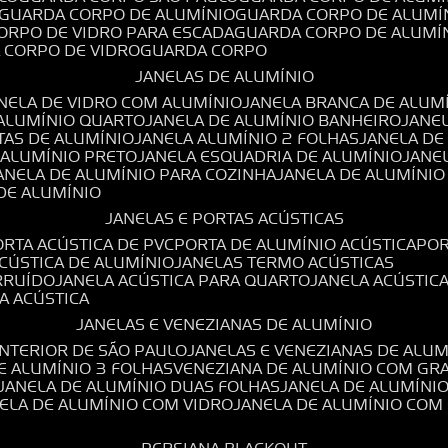
GUARDA CORPO DE ALUMÍNIO
GUARDA CORPO DE ALUMÍ
CORPO DE VIDRO PARA ESCADA
GUARDA CORPO DE ALUMÍ
A CORPO DE VIDRO
GUARDA CORPO
JANELAS DE ALUMÍNIO
ANELA DE VIDRO COM ALUMÍNIO
JANELA BRANCA DE ALUM
 ALUMÍNIO QUARTO
JANELA DE ALUMÍNIO BANHEIRO
JANE
TAS DE ALUMÍNIO
JANELA ALUMÍNIO 2 FOLHAS
JANELA D
 ALUMÍNIO PRETO
JANELA ESQUADRIA DE ALUMÍNIO
JANE
JANELA DE ALUMÍNIO PARA COZINHA
JANELA DE ALUMÍNIO
 DE ALUMÍNIO
JANELAS E PORTAS ACÚSTICAS
PORTA ACÚSTICA DE PVC
PORTA DE ALUMÍNIO ACÚSTICA
PO
ACÚSTICA DE ALUMÍNIO
JANELAS TERMO ACÚSTICAS
IRRUÍDO
JANELA ACÚSTICA PARA QUARTO
JANELA ACÚSTIC
LA ACÚSTICA
JANELAS E VENEZIANAS DE ALUMÍNIO
INTERIOR DE SÃO PAULO
JANELAS E VENEZIANAS DE ALU
DE ALUMÍNIO 3 FOLHAS
VENEZIANA DE ALUMÍNIO COM GR
JANELA DE ALUMÍNIO DUAS FOLHAS
JANELA DE ALUMÍNI
NELA DE ALUMÍNIO COM VIDRO
JANELA DE ALUMÍNIO COM