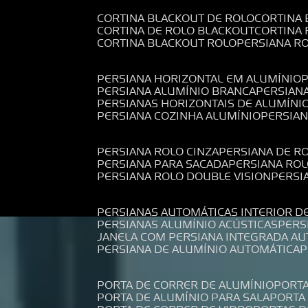
CORTINA BLACKOUT DE ROLO
CORTINA
CORTINA DE ROLO BLACKOUT
CORTINA
CORTINA BLACKOUT ROLO
PERSIANA 
PERSIANA HORIZONTAL EM ALUMÍNIO
PERSIANA ALUMÍNIO BRANCA
PERSIAN
PERSIANAS HORIZONTAIS DE ALUMÍNI
PERSIANA COZINHA ALUMÍNIO
PERSIA
PERSIANA ROLO CINZA
PERSIANA DE R
PERSIANA PARA SACADA
PERSIANA RO
PERSIANA ROLO DOUBLE VISION
PERS
PERSIANAS AUTOMÁTICAS INTERIOR D
PERSIANAS ALUMÍNIO ACÚSTICAS
PER
JANELA COM PERSIANA INTEGRADA A
PERSIANA DE ALUMÍNIO AUTOMÁTICA
PORTA DE CORRER DE ALUMÍNIO
PORT
PORTA DE ALUMÍNIO PARA SALA
PORT