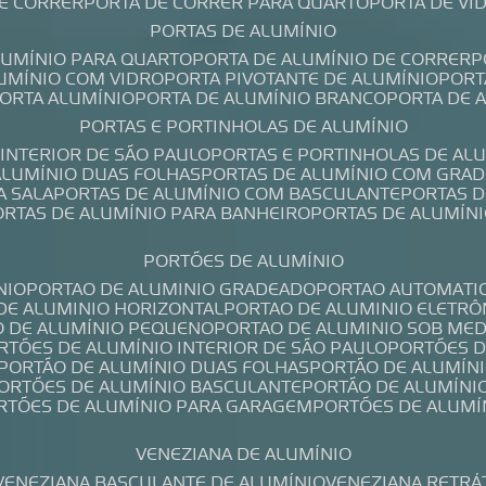
DE CORRER
PORTA DE CORRER PARA QUARTO
PORTA DE V
PORTAS DE ALUMÍNIO
ALUMÍNIO PARA QUARTO
PORTA DE ALUMÍNIO DE CORRER
LUMÍNIO COM VIDRO
PORTA PIVOTANTE DE ALUMÍNIO
POR
PORTA ALUMÍNIO
PORTA DE ALUMÍNIO BRANCO
PORTA DE 
PORTAS E PORTINHOLAS DE ALUMÍNIO
 INTERIOR DE SÃO PAULO
PORTAS E PORTINHOLAS DE AL
 ALUMÍNIO DUAS FOLHAS
PORTAS DE ALUMÍNIO COM GRAD
A SALA
PORTAS DE ALUMÍNIO COM BASCULANTE
PORTAS 
PORTAS DE ALUMÍNIO PARA BANHEIRO
PORTAS DE ALUMÍN
PORTÕES DE ALUMÍNIO
NIO
PORTAO DE ALUMINIO GRADEADO
PORTAO AUTOMATI
 DE ALUMINIO HORIZONTAL
PORTAO DE ALUMINIO ELETRÔ
O DE ALUMÍNIO PEQUENO
PORTAO DE ALUMINIO SOB ME
ORTÕES DE ALUMÍNIO INTERIOR DE SÃO PAULO
PORTÕES 
PORTÃO DE ALUMÍNIO DUAS FOLHAS
PORTÃO DE ALUMÍN
PORTÕES DE ALUMÍNIO BASCULANTE
PORTÃO DE ALUMÍNI
ORTÕES DE ALUMÍNIO PARA GARAGEM
PORTÕES DE ALUMÍ
VENEZIANA DE ALUMÍNIO
VENEZIANA BASCULANTE DE ALUMÍNIO
VENEZIANA RETRÁ