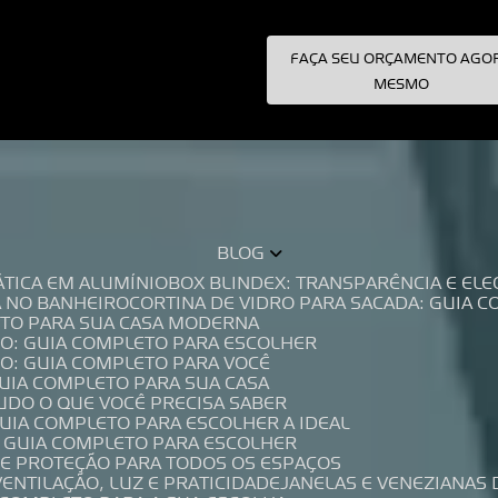
FAÇA SEU ORÇAMENTO AGO
pecialistas!
MESMO
BLOG
TÁTICA EM ALUMÍNIO
BOX BLINDEX: TRANSPARÊNCIA E E
A NO BANHEIRO
CORTINA DE VIDRO PARA SACADA: GUIA 
LETO PARA SUA CASA MODERNA
IO: GUIA COMPLETO PARA ESCOLHER
IO: GUIA COMPLETO PARA VOCÊ
GUIA COMPLETO PARA SUA CASA
TUDO O QUE VOCÊ PRECISA SABER
GUIA COMPLETO PARA ESCOLHER A IDEAL
O GUIA COMPLETO PARA ESCOLHER
A E PROTEÇÃO PARA TODOS OS ESPAÇOS
VENTILAÇÃO, LUZ E PRATICIDADE
JANELAS E VENEZIANAS 