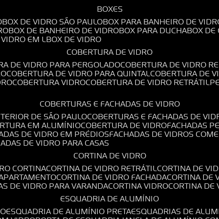
BOXES
O
BOX DE VIDRO SÃO PAULO
BOX PARA BANHEIRO DE VIDR
RO
BOX DE BANHEIRO DE VIDRO
BOX PARA DUCHA
BOX DE
E VIDRO EM L
BOX DE VIDRO
COBERTURA DE VIDRO
RA DE VIDRO PARA PERGOLADO
COBERTURA DE VIDRO RE
RO
COBERTURA DE VIDRO PARA QUINTAL
COBERTURA DE 
DRO
COBERTURA VIDRO
COBERTURA DE VIDRO RETRÁTIL
COBERTURAS E FACHADAS DE VIDRO
NTERIOR DE SÃO PAULO
COBERTURAS E FACHADAS DE VID
ERTURA EM ALUMÍNIO
COBERTURA DE VIDRO
FACHADAS P
HADAS DE VIDRO EM PRÉDIOS
FACHADAS DE VIDROS COME
HADAS DE VIDRO PARA CASAS
CORTINA DE VIDRO
DRO CORTINA
CORTINA DE VIDRO RETRÁTIL
CORTINA DE V
E APARTAMENTO
CORTINA DE VIDRO FACHADA
CORTINA DE
NAS DE VIDRO PARA VARANDA
CORTINA VIDRO
CORTINA DE
ESQUADRIA DE ALUMÍNIO
IO
ESQUADRIA DE ALUMÍNIO PRETA
ESQUADRIAS DE ALUM