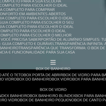
A COMPLETO PARA A SUA ESCOLHA
A COMPLETO PARA ESCOLHER O IDEAL
UIA COMPLETO PARA COMPRAR
 CONFORTO EM AMBIENTES ABERTOS
UIA COMPLETO PARA ESCOLHER O IDEAL
 GUIA COMPLETO PARA ESCOLHER O SEU
UIA COMPLETO PARA ESCOLHER O IDEAL
 COMPLETO PARA ESCOLHER O IDEAL
A COMPLETO PARA ESCOLHER O MELHOR
E VOCÊ PRECISA SABER
PORTÃO DE ALUMÍNIO SIMPLES: T
: GUIA COMPLETO E DURÁVEL
TRANSPARÊNCIA INFINITA:
 BANHEIRO
TRANSPARÊNCIA QUE TRANSFORMA: O BOX DE
NCIA E FUNCIONALIDADE PARA SUA CASA
BOX DE BANHEIRO
O ATÉ O TETO
BOX PORTA DE ABRIR
BOX DE VIDRO PARA 
RO VIDRO
BOX DO BANHEIRO
BOX VIDRO
BOX PARA BANH
BOX DE VIDRO
INDEX BANHEIRO
BOX BANHEIRO BLINDEX
BOX PARA BANH
EIRO VIDRO
BOX DE BANHEIRO PEQUENO
BOX DE CANTO 