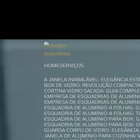
Entre em contato com um de nossos es
HOME
SERVIÇOS
A JANELA INABALÁVEL: ELEGÂNCIA ES
BOX DE VIDRO: REVOLUÇÃO COMPACT
CORTINA VIDRO SACADA: GUIA COMP
EMPRESA DE ESQUADRIAS DE ALUMÍN
EMPRESA DE ESQUADRIAS DE ALUMÍN
ESQUADRIA DE ALUMÍNIO 4 FOLHAS: 
ESQUADRIA DE ALUMÍNIO 4 FOLHAS: 
ESQUADRIA DE ALUMÍNIO PARA BOX: 
ESQUADRIA DE ALUMÍNIO PARA BOX: 
GUARDA CORPO DE VIDRO: ELEGÂNCI
JANELA DE ALUMÍNIO PARA COZINHA: 