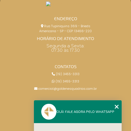
ENDEREÇO
Rua Tupiniquins 369 - Brieds
Americana - SP - CEP: 13466-220
HORÁRIO DE ATENDIMENTO
Segunda a Sexta:
07:30 às 17:30
CONTATOS
(19) 3455-3313
(19) 3455-3313
comercial@goldenesquadrias.com.br
MENU
OLÁ! FALE AGORA PELO WHATSAPP
HOME
SERVIÇOS
BLOG