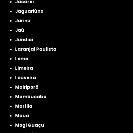
Jacareí
Jaguariúna
Jarinu
Jaú
Jundiaí
Laranjal Paulista
Leme
Limeira
Louveira
Mairiporã
Mambucaba
Marília
Mauá
Mogi Guaçu