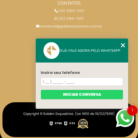
CONTATOS
(19) 3455-3313
(19) 3455-3313
comercial@goldenesquadrias.com.br
MENU
OLÁ! FALE AGORA PELO WHATSAPP
HOME
SERVIÇOS
BLOG
Insira seu telefone
CONTATO
CATEGORIAS
MAPA DO SITE
INICIAR CONVERSA
1
Copyright © Golden Esquadrias. (Lei 9610 de 19/02/1998)
HTML
CSS