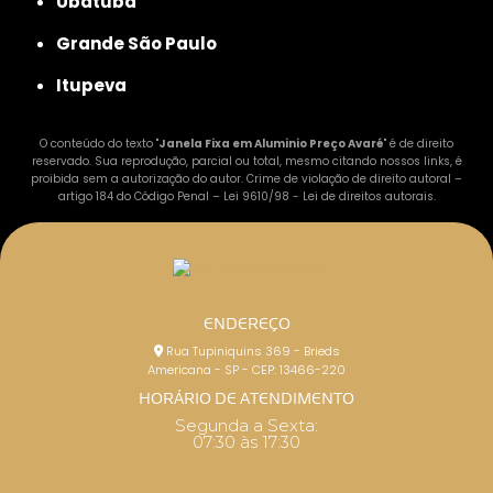
Ubatuba
Grande São Paulo
Itupeva
O conteúdo do texto "
Janela Fixa em Aluminio Preço Avaré
" é de direito
reservado. Sua reprodução, parcial ou total, mesmo citando nossos links, é
proibida sem a autorização do autor. Crime de violação de direito autoral –
artigo 184 do Código Penal –
Lei 9610/98 - Lei de direitos autorais
.
ENDEREÇO
Rua Tupiniquins 369 - Brieds
Americana - SP - CEP: 13466-220
HORÁRIO DE ATENDIMENTO
Segunda a Sexta:
07:30 às 17:30