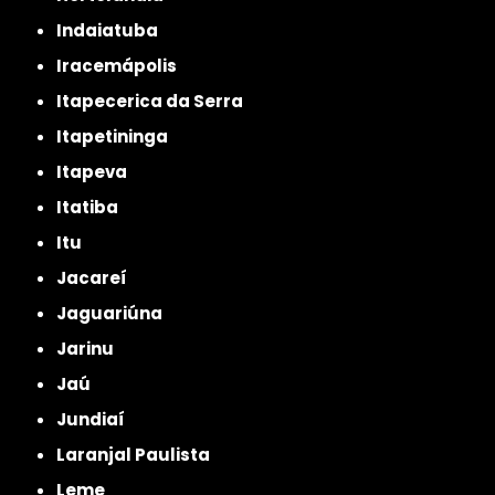
Indaiatuba
Iracemápolis
Itapecerica da Serra
Itapetininga
Itapeva
Itatiba
Itu
Jacareí
Jaguariúna
Jarinu
Jaú
Jundiaí
Laranjal Paulista
Leme