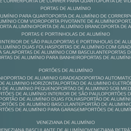
DE CORRER
PORTA DE CORRER PARA QUARTO
PORTA DE V
PORTAS DE ALUMÍNIO
ALUMÍNIO PARA QUARTO
PORTA DE ALUMÍNIO DE CORRER
LUMÍNIO COM VIDRO
PORTA PIVOTANTE DE ALUMÍNIO
POR
PORTA ALUMÍNIO
PORTA DE ALUMÍNIO BRANCO
PORTA DE 
PORTAS E PORTINHOLAS DE ALUMÍNIO
 INTERIOR DE SÃO PAULO
PORTAS E PORTINHOLAS DE AL
 ALUMÍNIO DUAS FOLHAS
PORTAS DE ALUMÍNIO COM GRAD
A SALA
PORTAS DE ALUMÍNIO COM BASCULANTE
PORTAS 
PORTAS DE ALUMÍNIO PARA BANHEIRO
PORTAS DE ALUMÍN
PORTÕES DE ALUMÍNIO
NIO
PORTAO DE ALUMINIO GRADEADO
PORTAO AUTOMATI
 DE ALUMINIO HORIZONTAL
PORTAO DE ALUMINIO ELETRÔ
O DE ALUMÍNIO PEQUENO
PORTAO DE ALUMINIO SOB ME
ORTÕES DE ALUMÍNIO INTERIOR DE SÃO PAULO
PORTÕES 
PORTÃO DE ALUMÍNIO DUAS FOLHAS
PORTÃO DE ALUMÍN
PORTÕES DE ALUMÍNIO BASCULANTE
PORTÃO DE ALUMÍNI
ORTÕES DE ALUMÍNIO PARA GARAGEM
PORTÕES DE ALUMÍ
VENEZIANA DE ALUMÍNIO
VENEZIANA BASCULANTE DE ALUMÍNIO
VENEZIANA RETRÁ