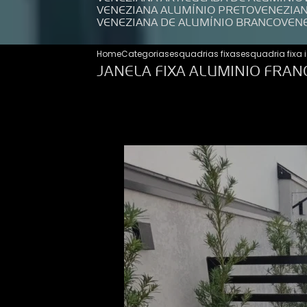
VENEZIANA ALUMÍNIO PRETO
VENEZIA
VENEZIANA DE ALUMÍNIO BRANCO
VEN
Home
Categorias
esquadrias fixas
esquadria fixa 
JANELA FIXA ALUMINIO FRAN