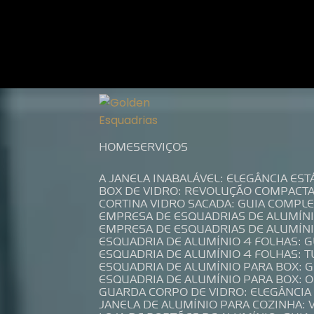
Entre em contato com um de nossos es
HOME
SERVIÇOS
A JANELA INABALÁVEL: ELEGÂNCIA ES
BOX DE VIDRO: REVOLUÇÃO COMPACT
CORTINA VIDRO SACADA: GUIA COMP
EMPRESA DE ESQUADRIAS DE ALUMÍN
EMPRESA DE ESQUADRIAS DE ALUMÍN
ESQUADRIA DE ALUMÍNIO 4 FOLHAS: 
ESQUADRIA DE ALUMÍNIO 4 FOLHAS: 
ESQUADRIA DE ALUMÍNIO PARA BOX: 
ESQUADRIA DE ALUMÍNIO PARA BOX: 
GUARDA CORPO DE VIDRO: ELEGÂNCI
JANELA DE ALUMÍNIO PARA COZINHA: 