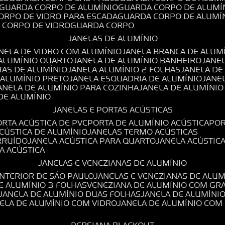
GUARDA CORPO DE ALUMÍNIO
GUARDA CORPO DE ALUMÍ
CORPO DE VIDRO PARA ESCADA
GUARDA CORPO DE ALUMÍ
A CORPO DE VIDRO
GUARDA CORPO
JANELAS DE ALUMÍNIO
ANELA DE VIDRO COM ALUMÍNIO
JANELA BRANCA DE ALUM
 ALUMÍNIO QUARTO
JANELA DE ALUMÍNIO BANHEIRO
JANE
TAS DE ALUMÍNIO
JANELA ALUMÍNIO 2 FOLHAS
JANELA D
 ALUMÍNIO PRETO
JANELA ESQUADRIA DE ALUMÍNIO
JANE
JANELA DE ALUMÍNIO PARA COZINHA
JANELA DE ALUMÍNIO
 DE ALUMÍNIO
JANELAS E PORTAS ACÚSTICAS
PORTA ACÚSTICA DE PVC
PORTA DE ALUMÍNIO ACÚSTICA
PO
ACÚSTICA DE ALUMÍNIO
JANELAS TERMO ACÚSTICAS
IRRUÍDO
JANELA ACÚSTICA PARA QUARTO
JANELA ACÚSTIC
LA ACÚSTICA
JANELAS E VENEZIANAS DE ALUMÍNIO
INTERIOR DE SÃO PAULO
JANELAS E VENEZIANAS DE ALU
DE ALUMÍNIO 3 FOLHAS
VENEZIANA DE ALUMÍNIO COM GR
JANELA DE ALUMÍNIO DUAS FOLHAS
JANELA DE ALUMÍNI
NELA DE ALUMÍNIO COM VIDRO
JANELA DE ALUMÍNIO COM