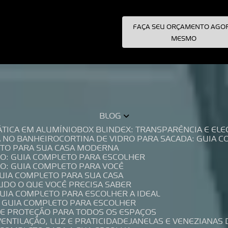
FAÇA SEU ORÇAMENTO AGO
pecialistas!
MESMO
BLOG
TÁTICA EM ALUMÍNIO
BOX BLINDEX: TRANSPARÊNCIA E E
A NO BANHEIRO
CORTINA DE VIDRO PARA SACADA: GUIA 
LETO PARA SUA CASA MODERNA
IO: GUIA COMPLETO PARA ESCOLHER
IO: GUIA COMPLETO PARA VOCÊ
GUIA COMPLETO PARA SUA CASA
TUDO O QUE VOCÊ PRECISA SABER
GUIA COMPLETO PARA ESCOLHER A IDEAL
O GUIA COMPLETO PARA ESCOLHER
A E PROTEÇÃO PARA TODOS OS ESPAÇOS
VENTILAÇÃO, LUZ E PRATICIDADE
JANELAS E VENEZIANAS 