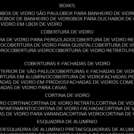
BOXES
O
BOX DE VIDRO SÃO PAULO
BOX PARA BANHEIRO DE VIDR
RO
BOX DE BANHEIRO DE VIDRO
BOX PARA DUCHA
BOX DE
E VIDRO EM L
BOX DE VIDRO
COBERTURA DE VIDRO
RA DE VIDRO PARA PERGOLADO
COBERTURA DE VIDRO RE
RO
COBERTURA DE VIDRO PARA QUINTAL
COBERTURA DE 
DRO
COBERTURA VIDRO
COBERTURA DE VIDRO RETRÁTIL
COBERTURAS E FACHADAS DE VIDRO
NTERIOR DE SÃO PAULO
COBERTURAS E FACHADAS DE VID
ERTURA EM ALUMÍNIO
COBERTURA DE VIDRO
FACHADAS P
HADAS DE VIDRO EM PRÉDIOS
FACHADAS DE VIDROS COME
HADAS DE VIDRO PARA CASAS
CORTINA DE VIDRO
DRO CORTINA
CORTINA DE VIDRO RETRÁTIL
CORTINA DE V
E APARTAMENTO
CORTINA DE VIDRO FACHADA
CORTINA DE
NAS DE VIDRO PARA VARANDA
CORTINA VIDRO
CORTINA DE
ESQUADRIA DE ALUMÍNIO
IO
ESQUADRIA DE ALUMÍNIO PRETA
ESQUADRIAS DE ALUM