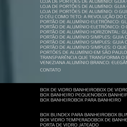
LOJA DE PORTÕES DE ALUMÍNIO: GUI
LOJA DE PORTÕES DE ALUMÍNIO: GUI
LOJA DE PORTÕES DE ALUMÍNIO: O G
O CÉU COMO TETO: A REVOLUÇÃO DO
PORTÃO DE ALUMÍNIO ELETRÔNICO: G
PORTÃO DE ALUMÍNIO ELETRÔNICO: O
PORTÃO DE ALUMÍNIO HORIZONTAL: G
PORTÃO DE ALUMÍNIO SIMPLES: GUIA
PORTÃO DE ALUMÍNIO SIMPLES: GUI
PORTÃO DE ALUMÍNIO SIMPLES: O QU
PORTÕES DE ALUMÍNIO EM SÃO PAULO
TRANSPARÊNCIA QUE TRANSFORMA O
VENEZIANA ALUMÍNIO BRANCO: ELEGÂ
CONTATO
BOX DE VIDRO BANHEIRO
BOX DE VIDR
BOX BANHEIRO PEQUENO
BOX BANHEI
BOX BANHEIRO
BOX PARA BANHEIRO
BOX BLINDEX PARA BANHEIRO
BOX BL
BOX VIDRO TEMPERADO
BOX DE BANH
PORTA DE VIDRO JATEADO