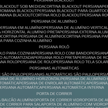
PERSIANA BLACKOUT
 BLACKOUT SOB MEDIDA
CORTINA BLACKOUT PERSIANA
P
 ROMANA BLACKOUT
PERSIANA BLACKOUT PARA QUARTO
ROMANA BLACKOUT
CORTINA ROLO BLACKOUT
PERSIANA R
PERSIANA DE ALUMÍNIO
PERSIANA EM ALUMÍNIO
PERSIANA DE ALUMÍNIO VERTICA
A HORIZONTAL ALUMÍNIO PRETA
PERSIANA EXTERNA ALU
O
CORTINA PERSIANA DE ALUMÍNIO
CORTINA PERSIANA P
NA PARA COZINHA ALUMÍNIO
PERSIANA ROLÔ
OLO PARA COZINHA
PERSIANA ROLO COM BANDO
PERSIAN
LO AUTOMATIZADA
PERSIANA ROLO PRETA
PERSIANA DE 
IANA ROLO
PERSIANA DE ROLO
PERSIANA ROLO TELA SOLA
PERSIANAS AUTOMÁTICAS
E SÃO PAULO
PERSIANAS AUTOMÁTICAS SÃO PAULO
PERS
SIANA DE ALUMÍNIO HORIZONTAL
PERSIANA DE ALUMÍNIO
UTOMÁTICA
PERSIANA DE ENROLAR AUTOMÁTICA
PERSIAN
PERSIANA AUTOMÁTICA
PERSIANA AUTOMÁTICA INTERNA
PORTA DE CORRER
A BALCÃO ALUMÍNIO
PORTA DE CORRER VIDRO
PORTA DE 
A DE CORRER PARA SALA
PORTA DE ALUMÍNIO COM VIDRO