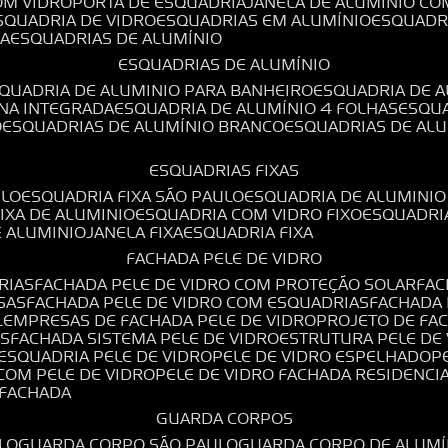
OM VIDRO
PORTA DE ESQUADRIA
JANELA DE ALUMÍNIO CO
ESQUADRIA DE VIDRO
ESQUADRIAS EM ALUMÍNIO
ESQUADR
DA
ESQUADRIAS DE ALUMÍNIO
ESQUADRIAS DE ALUMÍNIO
SQUADRIA DE ALUMINIO PARA BANHEIRO
ESQUADRIA DE 
ANA INTEGRADA
ESQUADRIA DE ALUMÍNIO 4 FOLHAS
ESQU
O
ESQUADRIAS DE ALUMÍNIO BRANCO
ESQUADRIAS DE AL
ESQUADRIAS FIXAS
ULO
ESQUADRIA FIXA SÃO PAULO
ESQUADRIA DE ALUMINIO
FIXA DE ALUMINIO
ESQUADRIA COM VIDRO FIXO
ESQUADRI
E ALUMINIO
JANELA FIXA
ESQUADRIA FIXA
FACHADA PELE DE VIDRO
RIAS
FACHADA PELE DE VIDRO COM PROTEÇÃO SOLAR
FA
SAS
FACHADA PELE DE VIDRO COM ESQUADRIAS
FACHADA
L
EMPRESAS DE FACHADA PELE DE VIDRO
PROJETO DE FA
OS
FACHADA SISTEMA PELE DE VIDRO
ESTRUTURA PELE DE
ESQUADRIA PELE DE VIDRO
PELE DE VIDRO ESPELHADO
 COM PELE DE VIDRO
PELE DE VIDRO FACHADA RESIDENCI
O FACHADA
GUARDA CORPOS
LO
GUARDA CORPO SÃO PAULO
GUARDA CORPO DE ALUM