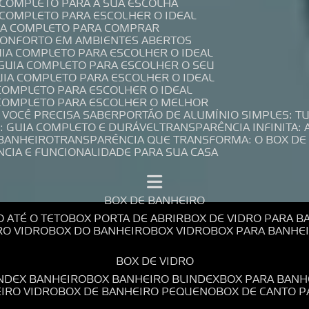
A COMPLETO PARA A SUA ESCOLHA
A COMPLETO PARA ESCOLHER O IDEAL
UIA COMPLETO PARA COMPRAR
 CONFORTO EM AMBIENTES ABERTOS
UIA COMPLETO PARA ESCOLHER O IDEAL
 GUIA COMPLETO PARA ESCOLHER O SEU
UIA COMPLETO PARA ESCOLHER O IDEAL
 COMPLETO PARA ESCOLHER O IDEAL
A COMPLETO PARA ESCOLHER O MELHOR
E VOCÊ PRECISA SABER
PORTÃO DE ALUMÍNIO SIMPLES: T
: GUIA COMPLETO E DURÁVEL
TRANSPARÊNCIA INFINITA:
 BANHEIRO
TRANSPARÊNCIA QUE TRANSFORMA: O BOX DE
NCIA E FUNCIONALIDADE PARA SUA CASA
BOX DE BANHEIRO
O ATÉ O TETO
BOX PORTA DE ABRIR
BOX DE VIDRO PARA 
RO VIDRO
BOX DO BANHEIRO
BOX VIDRO
BOX PARA BANH
BOX DE VIDRO
INDEX BANHEIRO
BOX BANHEIRO BLINDEX
BOX PARA BANH
EIRO VIDRO
BOX DE BANHEIRO PEQUENO
BOX DE CANTO 