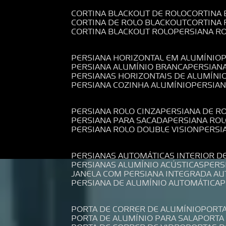
CORTINA BLACKOUT DE ROLO
CORTINA
CORTINA DE ROLO BLACKOUT
CORTINA
CORTINA BLACKOUT ROLO
PERSIANA 
PERSIANA HORIZONTAL EM ALUMÍNIO
PERSIANA ALUMÍNIO BRANCA
PERSIAN
PERSIANAS HORIZONTAIS DE ALUMÍNI
PERSIANA COZINHA ALUMÍNIO
PERSIA
PERSIANA ROLO CINZA
PERSIANA DE R
PERSIANA PARA SACADA
PERSIANA RO
PERSIANA ROLO DOUBLE VISION
PERS
PERSIANAS AUTOMÁTICAS INTERIOR D
PERSIANAS ALUMÍNIO ACÚSTICAS
PER
JANELA COM PERSIANA INTEGRADA A
PERSIANA DE ALUMÍNIO AUTOMÁTICA
PORTA DE CORRER DE ALUMÍNIO
PORT
PORTA DE ALUMÍNIO PARA SALA
PORT