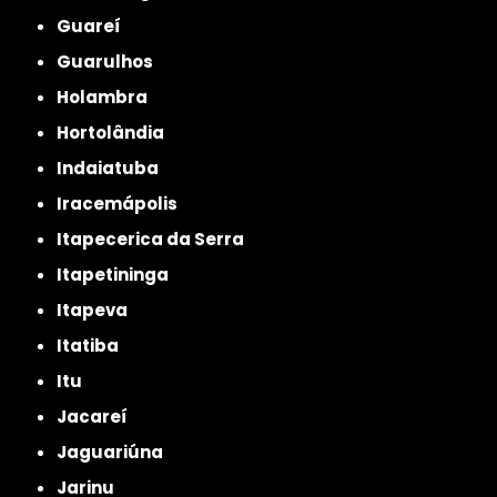
Guareí
Guarulhos
Holambra
Hortolândia
Indaiatuba
Iracemápolis
Itapecerica da Serra
Itapetininga
Itapeva
Itatiba
Itu
Jacareí
Jaguariúna
Jarinu