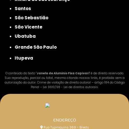
Santos
São Sebastião
São Vicente
Ubatuba
Grande São Paulo
Itupeva
O conteúdo do texto "
Janela de Aluminio Fixa Capivari
" é de direito reservado.
Sua reprodução, parcial ou total, mesmo citando nossos links, é proibida sem a
autorização do autor. Crime de violação de direito autoral – artigo 184 do Código
Penal –
Lei 9610/98 - Lei de direitos autorais
.
ENDEREÇO
Rua Tupiniquins 369 - Brieds