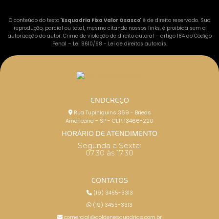
O conteúdo do texto "
Esquadria Fixa Valor Osasco
" é de direito reservado. Sua
reprodução, parcial ou total, mesmo citando nossos links, é proibida sem a
autorização do autor. Crime de violação de direito autoral – artigo 184 do Código
Penal –
Lei 9610/98 - Lei de direitos autorais
.
ENDEREÇO
Rua Tupiniquins 369 - Brieds
Americana - SP - CEP: 13466-220
HORÁRIO DE ATENDIMENTO
Segunda a Sexta:
07:30 às 17:30
CONTATOS
(19) 3455-3313
(19) 3455-3313
comercial@goldenesquadrias.com.br