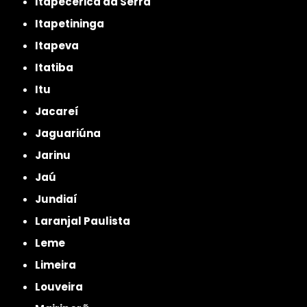
Itapecerica da Serra
Itapetininga
Itapeva
Itatiba
Itu
Jacareí
Jaguariúna
Jarinu
Jaú
Jundiaí
Laranjal Paulista
Leme
Limeira
Louveira