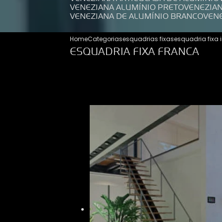
VENEZIANA ALUMÍNIO PRETO
VENEZIA
VENEZIANA DE ALUMÍNIO BRANCO
VEN
Home
Categorias
esquadrias fixas
esquadria fixa 
ESQUADRIA FIXA FRANCA