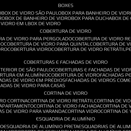
BOXES
O
BOX DE VIDRO SÃO PAULO
BOX PARA BANHEIRO DE VIDR
RO
BOX DE BANHEIRO DE VIDRO
BOX PARA DUCHA
BOX DE
E VIDRO EM L
BOX DE VIDRO
COBERTURA DE VIDRO
RA DE VIDRO PARA PERGOLADO
COBERTURA DE VIDRO RE
RO
COBERTURA DE VIDRO PARA QUINTAL
COBERTURA DE 
DRO
COBERTURA VIDRO
COBERTURA DE VIDRO RETRÁTIL
COBERTURAS E FACHADAS DE VIDRO
NTERIOR DE SÃO PAULO
COBERTURAS E FACHADAS DE VID
ERTURA EM ALUMÍNIO
COBERTURA DE VIDRO
FACHADAS P
HADAS DE VIDRO EM PRÉDIOS
FACHADAS DE VIDROS COME
HADAS DE VIDRO PARA CASAS
CORTINA DE VIDRO
DRO CORTINA
CORTINA DE VIDRO RETRÁTIL
CORTINA DE V
E APARTAMENTO
CORTINA DE VIDRO FACHADA
CORTINA DE
NAS DE VIDRO PARA VARANDA
CORTINA VIDRO
CORTINA DE
ESQUADRIA DE ALUMÍNIO
IO
ESQUADRIA DE ALUMÍNIO PRETA
ESQUADRIAS DE ALUM