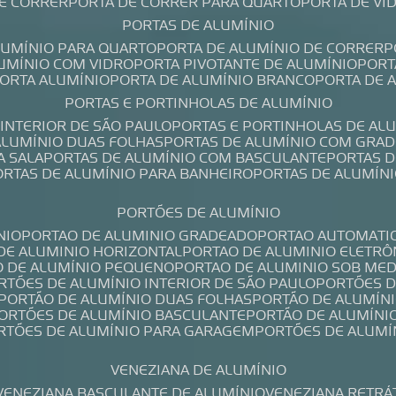
DE CORRER
PORTA DE CORRER PARA QUARTO
PORTA DE V
PORTAS DE ALUMÍNIO
ALUMÍNIO PARA QUARTO
PORTA DE ALUMÍNIO DE CORRER
LUMÍNIO COM VIDRO
PORTA PIVOTANTE DE ALUMÍNIO
POR
PORTA ALUMÍNIO
PORTA DE ALUMÍNIO BRANCO
PORTA DE 
PORTAS E PORTINHOLAS DE ALUMÍNIO
 INTERIOR DE SÃO PAULO
PORTAS E PORTINHOLAS DE AL
 ALUMÍNIO DUAS FOLHAS
PORTAS DE ALUMÍNIO COM GRAD
A SALA
PORTAS DE ALUMÍNIO COM BASCULANTE
PORTAS 
PORTAS DE ALUMÍNIO PARA BANHEIRO
PORTAS DE ALUMÍN
PORTÕES DE ALUMÍNIO
NIO
PORTAO DE ALUMINIO GRADEADO
PORTAO AUTOMATI
 DE ALUMINIO HORIZONTAL
PORTAO DE ALUMINIO ELETRÔ
O DE ALUMÍNIO PEQUENO
PORTAO DE ALUMINIO SOB ME
ORTÕES DE ALUMÍNIO INTERIOR DE SÃO PAULO
PORTÕES 
PORTÃO DE ALUMÍNIO DUAS FOLHAS
PORTÃO DE ALUMÍN
PORTÕES DE ALUMÍNIO BASCULANTE
PORTÃO DE ALUMÍNI
ORTÕES DE ALUMÍNIO PARA GARAGEM
PORTÕES DE ALUMÍ
VENEZIANA DE ALUMÍNIO
VENEZIANA BASCULANTE DE ALUMÍNIO
VENEZIANA RETRÁ