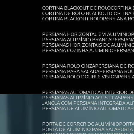
CORTINA BLACKOUT DE ROLO
CORTINA
CORTINA DE ROLO BLACKOUT
CORTINA
CORTINA BLACKOUT ROLO
PERSIANA 
PERSIANA HORIZONTAL EM ALUMÍNIO
PERSIANA ALUMÍNIO BRANCA
PERSIAN
PERSIANAS HORIZONTAIS DE ALUMÍNI
PERSIANA COZINHA ALUMÍNIO
PERSIA
PERSIANA ROLO CINZA
PERSIANA DE R
PERSIANA PARA SACADA
PERSIANA RO
PERSIANA ROLO DOUBLE VISION
PERS
PERSIANAS AUTOMÁTICAS INTERIOR D
PERSIANAS ALUMÍNIO ACÚSTICAS
PER
JANELA COM PERSIANA INTEGRADA A
PERSIANA DE ALUMÍNIO AUTOMÁTICA
PORTA DE CORRER DE ALUMÍNIO
PORT
PORTA DE ALUMÍNIO PARA SALA
PORT