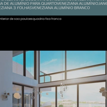
NA DE ALUMÍNIO PARA QUARTO
VENEZIANA ALUMÍNIO
JAN
EZIANA 3 FOLHAS
VENEZIANA ALUMÍNIO BRANCO
interior de sao paulo
esquadria fixa franca