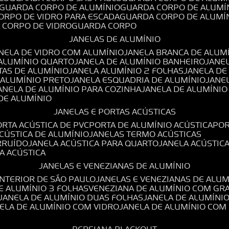
GUARDA CORPO DE ALUMÍNIO
GUARDA CORPO DE ALUMÍ
CORPO DE VIDRO PARA ESCADA
GUARDA CORPO DE ALUMÍ
A CORPO DE VIDRO
GUARDA CORPO
JANELAS DE ALUMÍNIO
ANELA DE VIDRO COM ALUMÍNIO
JANELA BRANCA DE ALUM
 ALUMÍNIO QUARTO
JANELA DE ALUMÍNIO BANHEIRO
JANE
TAS DE ALUMÍNIO
JANELA ALUMÍNIO 2 FOLHAS
JANELA D
 ALUMÍNIO PRETO
JANELA ESQUADRIA DE ALUMÍNIO
JANE
JANELA DE ALUMÍNIO PARA COZINHA
JANELA DE ALUMÍNIO
 DE ALUMÍNIO
JANELAS E PORTAS ACÚSTICAS
PORTA ACÚSTICA DE PVC
PORTA DE ALUMÍNIO ACÚSTICA
PO
ACÚSTICA DE ALUMÍNIO
JANELAS TERMO ACÚSTICAS
IRRUÍDO
JANELA ACÚSTICA PARA QUARTO
JANELA ACÚSTIC
LA ACÚSTICA
JANELAS E VENEZIANAS DE ALUMÍNIO
INTERIOR DE SÃO PAULO
JANELAS E VENEZIANAS DE ALU
DE ALUMÍNIO 3 FOLHAS
VENEZIANA DE ALUMÍNIO COM GR
JANELA DE ALUMÍNIO DUAS FOLHAS
JANELA DE ALUMÍNI
NELA DE ALUMÍNIO COM VIDRO
JANELA DE ALUMÍNIO COM