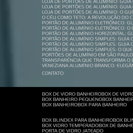
LOJA DE PORTÕES DE ALUMÍNIO: GUI
LOJA DE PORTÕES DE ALUMÍNIO: GUI
LOJA DE PORTÕES DE ALUMÍNIO: O G
O CÉU COMO TETO: A REVOLUÇÃO DO
PORTÃO DE ALUMÍNIO ELETRÔNICO: G
PORTÃO DE ALUMÍNIO ELETRÔNICO: O
PORTÃO DE ALUMÍNIO HORIZONTAL: G
PORTÃO DE ALUMÍNIO SIMPLES: GUIA
PORTÃO DE ALUMÍNIO SIMPLES: GUI
PORTÃO DE ALUMÍNIO SIMPLES: O QU
PORTÕES DE ALUMÍNIO EM SÃO PAULO
TRANSPARÊNCIA QUE TRANSFORMA O
VENEZIANA ALUMÍNIO BRANCO: ELEGÂ
CONTATO
BOX DE VIDRO BANHEIRO
BOX DE VIDR
BOX BANHEIRO PEQUENO
BOX BANHEI
BOX BANHEIRO
BOX PARA BANHEIRO
BOX BLINDEX PARA BANHEIRO
BOX BL
BOX VIDRO TEMPERADO
BOX DE BANH
PORTA DE VIDRO JATEADO