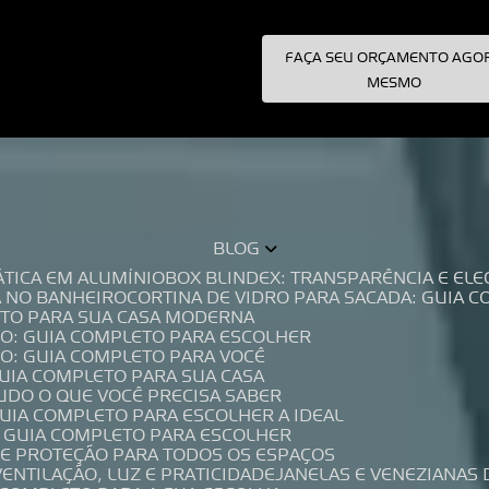
FAÇA SEU ORÇAMENTO AGO
pecialistas!
MESMO
BLOG
TÁTICA EM ALUMÍNIO
BOX BLINDEX: TRANSPARÊNCIA E E
A NO BANHEIRO
CORTINA DE VIDRO PARA SACADA: GUIA 
LETO PARA SUA CASA MODERNA
IO: GUIA COMPLETO PARA ESCOLHER
IO: GUIA COMPLETO PARA VOCÊ
GUIA COMPLETO PARA SUA CASA
TUDO O QUE VOCÊ PRECISA SABER
GUIA COMPLETO PARA ESCOLHER A IDEAL
O GUIA COMPLETO PARA ESCOLHER
A E PROTEÇÃO PARA TODOS OS ESPAÇOS
VENTILAÇÃO, LUZ E PRATICIDADE
JANELAS E VENEZIANAS 