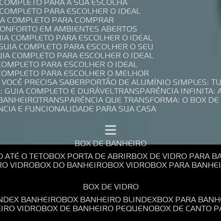
A COMPLETO PARA A SUA ESCOLHA
A COMPLETO PARA ESCOLHER O IDEAL
UIA COMPLETO PARA COMPRAR
 CONFORTO EM AMBIENTES ABERTOS
UIA COMPLETO PARA ESCOLHER O IDEAL
 GUIA COMPLETO PARA ESCOLHER O SEU
UIA COMPLETO PARA ESCOLHER O IDEAL
 COMPLETO PARA ESCOLHER O IDEAL
A COMPLETO PARA ESCOLHER O MELHOR
E VOCÊ PRECISA SABER
PORTÃO DE ALUMÍNIO SIMPLES: T
: GUIA COMPLETO E DURÁVEL
TRANSPARÊNCIA INFINITA:
 BANHEIRO
TRANSPARÊNCIA QUE TRANSFORMA: O BOX DE
NCIA E FUNCIONALIDADE PARA SUA CASA
BOX DE BANHEIRO
O ATÉ O TETO
BOX PORTA DE ABRIR
BOX DE VIDRO PARA 
RO VIDRO
BOX DO BANHEIRO
BOX VIDRO
BOX PARA BANH
BOX DE VIDRO
INDEX BANHEIRO
BOX BANHEIRO BLINDEX
BOX PARA BANH
EIRO VIDRO
BOX DE BANHEIRO PEQUENO
BOX DE CANTO 