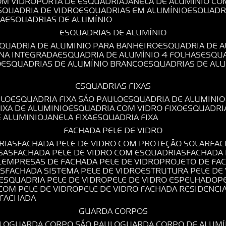
OM VIDRO
PORTA DE ESQUADRIA
JANELA DE ALUMÍNIO CO
ESQUADRIA DE VIDRO
ESQUADRIAS EM ALUMÍNIO
ESQUADR
DA
ESQUADRIAS DE ALUMÍNIO
ESQUADRIAS DE ALUMÍNIO
SQUADRIA DE ALUMINIO PARA BANHEIRO
ESQUADRIA DE 
ANA INTEGRADA
ESQUADRIA DE ALUMÍNIO 4 FOLHAS
ESQU
O
ESQUADRIAS DE ALUMÍNIO BRANCO
ESQUADRIAS DE AL
ESQUADRIAS FIXAS
ULO
ESQUADRIA FIXA SÃO PAULO
ESQUADRIA DE ALUMINIO
FIXA DE ALUMINIO
ESQUADRIA COM VIDRO FIXO
ESQUADRI
E ALUMINIO
JANELA FIXA
ESQUADRIA FIXA
FACHADA PELE DE VIDRO
RIAS
FACHADA PELE DE VIDRO COM PROTEÇÃO SOLAR
FA
SAS
FACHADA PELE DE VIDRO COM ESQUADRIAS
FACHADA
L
EMPRESAS DE FACHADA PELE DE VIDRO
PROJETO DE FA
OS
FACHADA SISTEMA PELE DE VIDRO
ESTRUTURA PELE DE
ESQUADRIA PELE DE VIDRO
PELE DE VIDRO ESPELHADO
 COM PELE DE VIDRO
PELE DE VIDRO FACHADA RESIDENCI
O FACHADA
GUARDA CORPOS
LO
GUARDA CORPO SÃO PAULO
GUARDA CORPO DE ALUM