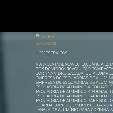
Entre em contato com um de nossos es
HOME
SERVIÇOS
A JANELA INABALÁVEL: ELEGÂNCIA ES
BOX DE VIDRO: REVOLUÇÃO COMPACT
CORTINA VIDRO SACADA: GUIA COMP
EMPRESA DE ESQUADRIAS DE ALUMÍN
EMPRESA DE ESQUADRIAS DE ALUMÍN
ESQUADRIA DE ALUMÍNIO 4 FOLHAS: 
ESQUADRIA DE ALUMÍNIO 4 FOLHAS: 
ESQUADRIA DE ALUMÍNIO PARA BOX: 
ESQUADRIA DE ALUMÍNIO PARA BOX: 
GUARDA CORPO DE VIDRO: ELEGÂNCI
JANELA DE ALUMÍNIO PARA COZINHA: 