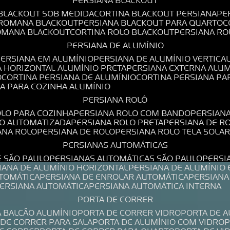
PERSIANA BLACKOUT
 BLACKOUT SOB MEDIDA
CORTINA BLACKOUT PERSIANA
P
 ROMANA BLACKOUT
PERSIANA BLACKOUT PARA QUARTO
ROMANA BLACKOUT
CORTINA ROLO BLACKOUT
PERSIANA R
PERSIANA DE ALUMÍNIO
PERSIANA EM ALUMÍNIO
PERSIANA DE ALUMÍNIO VERTICA
A HORIZONTAL ALUMÍNIO PRETA
PERSIANA EXTERNA ALU
O
CORTINA PERSIANA DE ALUMÍNIO
CORTINA PERSIANA P
NA PARA COZINHA ALUMÍNIO
PERSIANA ROLÔ
OLO PARA COZINHA
PERSIANA ROLO COM BANDO
PERSIAN
LO AUTOMATIZADA
PERSIANA ROLO PRETA
PERSIANA DE 
IANA ROLO
PERSIANA DE ROLO
PERSIANA ROLO TELA SOLA
PERSIANAS AUTOMÁTICAS
E SÃO PAULO
PERSIANAS AUTOMÁTICAS SÃO PAULO
PERS
SIANA DE ALUMÍNIO HORIZONTAL
PERSIANA DE ALUMÍNIO
UTOMÁTICA
PERSIANA DE ENROLAR AUTOMÁTICA
PERSIAN
PERSIANA AUTOMÁTICA
PERSIANA AUTOMÁTICA INTERNA
PORTA DE CORRER
A BALCÃO ALUMÍNIO
PORTA DE CORRER VIDRO
PORTA DE 
A DE CORRER PARA SALA
PORTA DE ALUMÍNIO COM VIDRO