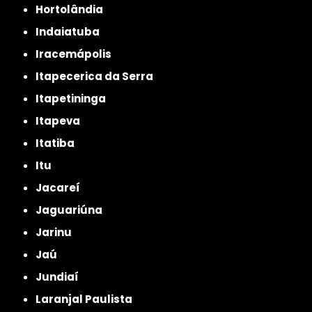
Hortolândia
Indaiatuba
Iracemápolis
Itapecerica da Serra
Itapetininga
Itapeva
Itatiba
Itu
Jacareí
Jaguariúna
Jarinu
Jaú
Jundiaí
Laranjal Paulista