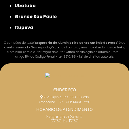
Ubatuba
Grande São Paulo
Itupeva
O conteúdo do texto "
Esquadria de Aluminio Fixa Santo Antônio de Posse
" é de
direito reservado. Sua reprodução, parcial ou total, mesmo citando nossos links,
é proibida sem a autorização do autor. Crime de violação de direito autoral –
artigo 184 do Código Penal –
Lei 9610/98 - Lei de direitos autorais
.
ENDEREÇO
Rua Tupiniquins 369 - Brieds
Americana - SP - CEP: 13466-220
HORÁRIO DE ATENDIMENTO
Segunda a Sexta:
07:30 às 17:30