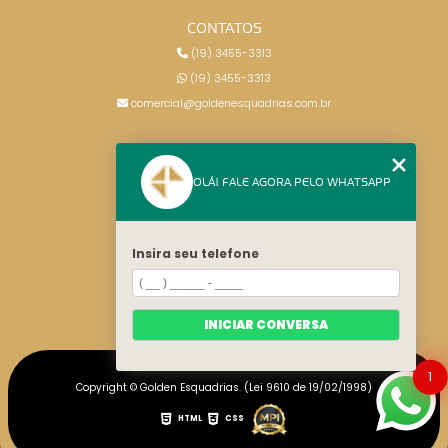
CONTATOS
(19) 3455-3313
(19) 3455-3313
comercial@goldenesquadrias.com.br
MENU
OLÁ! FALE AGORA PELO WHATSAPP
HOME
SERVIÇOS
BLOG
Insira seu telefone
CONTATO
CATEGORIAS
MAPA DO SITE
INICIAR CONVERSA
1
Copyright © Golden Esquadrias. (Lei 9610 de 19/02/1998)
HTML
CSS