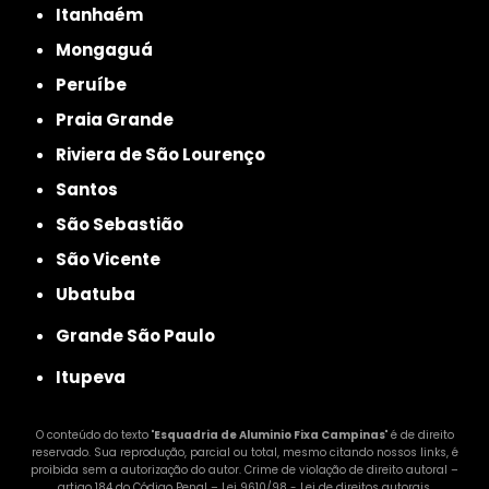
Itanhaém
Mongaguá
Peruíbe
Praia Grande
Riviera de São Lourenço
Santos
São Sebastião
São Vicente
Ubatuba
Grande São Paulo
Itupeva
O conteúdo do texto "
Esquadria de Aluminio Fixa Campinas
" é de direito
reservado. Sua reprodução, parcial ou total, mesmo citando nossos links, é
proibida sem a autorização do autor. Crime de violação de direito autoral –
artigo 184 do Código Penal –
Lei 9610/98 - Lei de direitos autorais
.