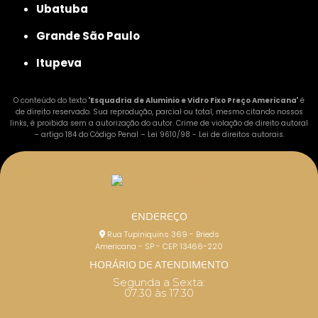
Ubatuba
Grande São Paulo
Itupeva
O conteúdo do texto "
Esquadria de Aluminio e Vidro Fixo Preço Americana
" é
de direito reservado. Sua reprodução, parcial ou total, mesmo citando nossos
links, é proibida sem a autorização do autor. Crime de violação de direito autoral
– artigo 184 do Código Penal –
Lei 9610/98 - Lei de direitos autorais
.
ENDEREÇO
Rua Tupiniquins 369 - Brieds
Americana - SP - CEP: 13466-220
HORÁRIO DE ATENDIMENTO
Segunda a Sexta:
07:30 às 17:30