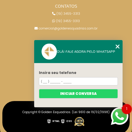
CONTATOS
(19) 3455-3313
(19) 3455-3313
comercial@goldenesquadrias.com.br
MENU
OLÁ! FALE AGORA PELO WHATSAPP
HOME
SERVIÇOS
BLOG
Insira seu telefone
CONTATO
CATEGORIAS
MAPA DO SITE
INICIAR CONVERSA
1
Copyright © Golden Esquadrias. (Lei 9610 de 19/02/1998)
HTML
CSS