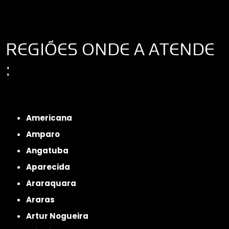
REGIÕES ONDE A ATENDE
:
Interior de São Paulo
Interior de São Paulo
Litoral de São Paulo
Região
Metropolitana de São Paulo
Americana
Amparo
Angatuba
Aparecida
Araraquara
Araras
Artur Nogueira