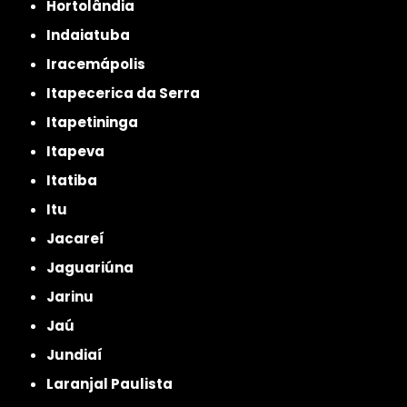
Hortolândia
Indaiatuba
Iracemápolis
Itapecerica da Serra
Itapetininga
Itapeva
Itatiba
Itu
Jacareí
Jaguariúna
Jarinu
Jaú
Jundiaí
Laranjal Paulista