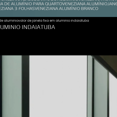
NA DE ALUMÍNIO PARA QUARTO
VENEZIANA ALUMÍNIO
JAN
EZIANA 3 FOLHAS
VENEZIANA ALUMÍNIO BRANCO
de aluminio
valor de janela fixa em aluminio indaiatuba
LUMINIO INDAIATUBA