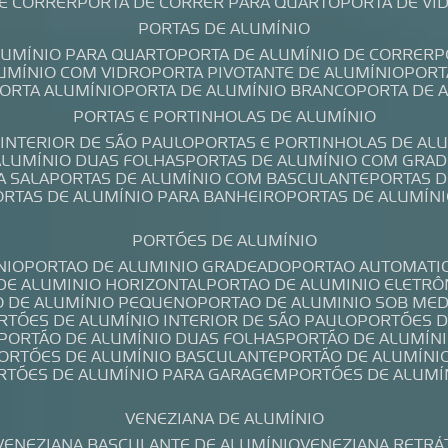
DE CORRER
PORTA DE CORRER PARA QUARTO
PORTA DE V
PORTAS DE ALUMÍNIO
ALUMÍNIO PARA QUARTO
PORTA DE ALUMÍNIO DE CORRER
LUMÍNIO COM VIDRO
PORTA PIVOTANTE DE ALUMÍNIO
POR
PORTA ALUMÍNIO
PORTA DE ALUMÍNIO BRANCO
PORTA DE 
PORTAS E PORTINHOLAS DE ALUMÍNIO
 INTERIOR DE SÃO PAULO
PORTAS E PORTINHOLAS DE AL
 ALUMÍNIO DUAS FOLHAS
PORTAS DE ALUMÍNIO COM GRAD
A SALA
PORTAS DE ALUMÍNIO COM BASCULANTE
PORTAS 
PORTAS DE ALUMÍNIO PARA BANHEIRO
PORTAS DE ALUMÍN
PORTÕES DE ALUMÍNIO
NIO
PORTAO DE ALUMINIO GRADEADO
PORTAO AUTOMATI
 DE ALUMINIO HORIZONTAL
PORTAO DE ALUMINIO ELETRÔ
O DE ALUMÍNIO PEQUENO
PORTAO DE ALUMINIO SOB ME
ORTÕES DE ALUMÍNIO INTERIOR DE SÃO PAULO
PORTÕES 
PORTÃO DE ALUMÍNIO DUAS FOLHAS
PORTÃO DE ALUMÍN
PORTÕES DE ALUMÍNIO BASCULANTE
PORTÃO DE ALUMÍNI
ORTÕES DE ALUMÍNIO PARA GARAGEM
PORTÕES DE ALUMÍ
VENEZIANA DE ALUMÍNIO
VENEZIANA BASCULANTE DE ALUMÍNIO
VENEZIANA RETRÁ