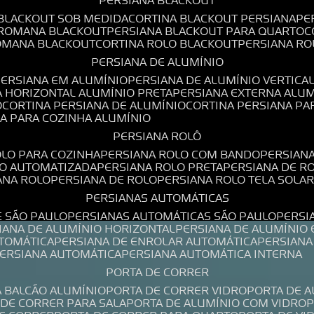
PERSIANA BLACKOUT
 BLACKOUT SOB MEDIDA
CORTINA BLACKOUT PERSIANA
P
 ROMANA BLACKOUT
PERSIANA BLACKOUT PARA QUARTO
ROMANA BLACKOUT
CORTINA ROLO BLACKOUT
PERSIANA R
PERSIANA DE ALUMÍNIO
PERSIANA EM ALUMÍNIO
PERSIANA DE ALUMÍNIO VERTICA
A HORIZONTAL ALUMÍNIO PRETA
PERSIANA EXTERNA ALU
O
CORTINA PERSIANA DE ALUMÍNIO
CORTINA PERSIANA P
NA PARA COZINHA ALUMÍNIO
PERSIANA ROLÔ
OLO PARA COZINHA
PERSIANA ROLO COM BANDO
PERSIAN
LO AUTOMATIZADA
PERSIANA ROLO PRETA
PERSIANA DE 
IANA ROLO
PERSIANA DE ROLO
PERSIANA ROLO TELA SOLA
PERSIANAS AUTOMÁTICAS
E SÃO PAULO
PERSIANAS AUTOMÁTICAS SÃO PAULO
PERS
SIANA DE ALUMÍNIO HORIZONTAL
PERSIANA DE ALUMÍNIO
UTOMÁTICA
PERSIANA DE ENROLAR AUTOMÁTICA
PERSIAN
PERSIANA AUTOMÁTICA
PERSIANA AUTOMÁTICA INTERNA
PORTA DE CORRER
A BALCÃO ALUMÍNIO
PORTA DE CORRER VIDRO
PORTA DE 
A DE CORRER PARA SALA
PORTA DE ALUMÍNIO COM VIDRO