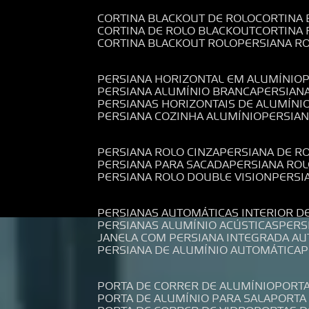
CORTINA BLACKOUT DE ROLO
CORTINA
CORTINA DE ROLO BLACKOUT
CORTINA
CORTINA BLACKOUT ROLO
PERSIANA 
PERSIANA HORIZONTAL EM ALUMÍNIO
PERSIANA ALUMÍNIO BRANCA
PERSIAN
PERSIANAS HORIZONTAIS DE ALUMÍNI
PERSIANA COZINHA ALUMÍNIO
PERSIA
PERSIANA ROLO CINZA
PERSIANA DE R
PERSIANA PARA SACADA
PERSIANA RO
PERSIANA ROLO DOUBLE VISION
PERS
PERSIANAS AUTOMÁTICAS INTERIOR D
PERSIANAS ALUMÍNIO ACÚSTICAS
PER
JANELA COM PERSIANA INTEGRADA A
PERSIANA DE ALUMÍNIO AUTOMÁTICA
PORTA DE CORRER DE ALUMÍNIO
PORT
PORTA DE ALUMÍNIO PARA SALA
PORT