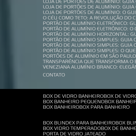
LOJA DE PORTÕES DE ALUMÍNIO: GUI
LOJA DE PORTÕES DE ALUMÍNIO: GUI
LOJA DE PORTÕES DE ALUMÍNIO: O G
O CÉU COMO TETO: A REVOLUÇÃO DO
PORTÃO DE ALUMÍNIO ELETRÔNICO: G
PORTÃO DE ALUMÍNIO ELETRÔNICO: O
PORTÃO DE ALUMÍNIO HORIZONTAL: G
PORTÃO DE ALUMÍNIO SIMPLES: GUIA
PORTÃO DE ALUMÍNIO SIMPLES: GUI
PORTÃO DE ALUMÍNIO SIMPLES: O QU
PORTÕES DE ALUMÍNIO EM SÃO PAULO
TRANSPARÊNCIA QUE TRANSFORMA O
VENEZIANA ALUMÍNIO BRANCO: ELEGÂ
CONTATO
BOX DE VIDRO BANHEIRO
BOX DE VIDR
BOX BANHEIRO PEQUENO
BOX BANHEI
BOX BANHEIRO
BOX PARA BANHEIRO
BOX BLINDEX PARA BANHEIRO
BOX BL
BOX VIDRO TEMPERADO
BOX DE BANH
PORTA DE VIDRO JATEADO