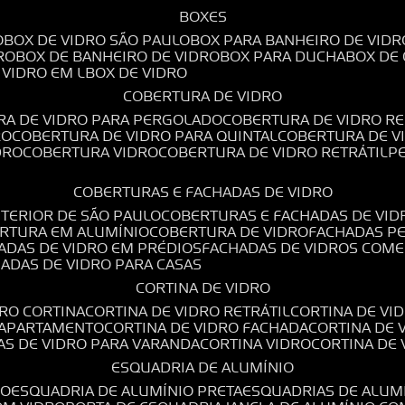
BOXES
O
BOX DE VIDRO SÃO PAULO
BOX PARA BANHEIRO DE VIDR
RO
BOX DE BANHEIRO DE VIDRO
BOX PARA DUCHA
BOX DE
E VIDRO EM L
BOX DE VIDRO
COBERTURA DE VIDRO
RA DE VIDRO PARA PERGOLADO
COBERTURA DE VIDRO RE
RO
COBERTURA DE VIDRO PARA QUINTAL
COBERTURA DE 
DRO
COBERTURA VIDRO
COBERTURA DE VIDRO RETRÁTIL
COBERTURAS E FACHADAS DE VIDRO
NTERIOR DE SÃO PAULO
COBERTURAS E FACHADAS DE VID
ERTURA EM ALUMÍNIO
COBERTURA DE VIDRO
FACHADAS P
HADAS DE VIDRO EM PRÉDIOS
FACHADAS DE VIDROS COME
HADAS DE VIDRO PARA CASAS
CORTINA DE VIDRO
DRO CORTINA
CORTINA DE VIDRO RETRÁTIL
CORTINA DE V
E APARTAMENTO
CORTINA DE VIDRO FACHADA
CORTINA DE
NAS DE VIDRO PARA VARANDA
CORTINA VIDRO
CORTINA DE
ESQUADRIA DE ALUMÍNIO
IO
ESQUADRIA DE ALUMÍNIO PRETA
ESQUADRIAS DE ALUM