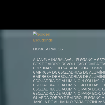
Entre em contato com um de nossos es
HOME
SERVIÇOS
A JANELA INABALÁVEL: ELEGÂNCIA ES
BOX DE VIDRO: REVOLUÇÃO COMPACT
CORTINA VIDRO SACADA: GUIA COMP
EMPRESA DE ESQUADRIAS DE ALUMÍN
EMPRESA DE ESQUADRIAS DE ALUMÍN
ESQUADRIA DE ALUMÍNIO 4 FOLHAS: 
ESQUADRIA DE ALUMÍNIO 4 FOLHAS: 
ESQUADRIA DE ALUMÍNIO PARA BOX: 
ESQUADRIA DE ALUMÍNIO PARA BOX: 
GUARDA CORPO DE VIDRO: ELEGÂNCI
JANELA DE ALUMÍNIO PARA COZINHA: 