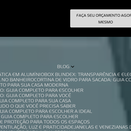
FAÇA SEU ORÇAMENTO AGO
pecialistas!
MESMO
BLOG
TÁTICA EM ALUMÍNIO
BOX BLINDEX: TRANSPARÊNCIA E E
A NO BANHEIRO
CORTINA DE VIDRO PARA SACADA: GUIA 
LETO PARA SUA CASA MODERNA
IO: GUIA COMPLETO PARA ESCOLHER
IO: GUIA COMPLETO PARA VOCÊ
GUIA COMPLETO PARA SUA CASA
TUDO O QUE VOCÊ PRECISA SABER
GUIA COMPLETO PARA ESCOLHER A IDEAL
O GUIA COMPLETO PARA ESCOLHER
A E PROTEÇÃO PARA TODOS OS ESPAÇOS
VENTILAÇÃO, LUZ E PRATICIDADE
JANELAS E VENEZIANAS 