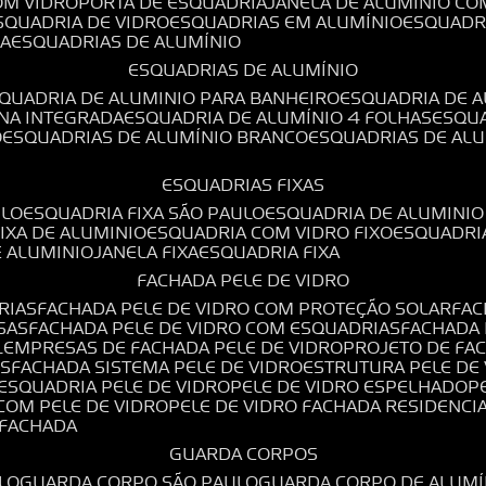
OM VIDRO
PORTA DE ESQUADRIA
JANELA DE ALUMÍNIO CO
ESQUADRIA DE VIDRO
ESQUADRIAS EM ALUMÍNIO
ESQUADR
DA
ESQUADRIAS DE ALUMÍNIO
ESQUADRIAS DE ALUMÍNIO
SQUADRIA DE ALUMINIO PARA BANHEIRO
ESQUADRIA DE 
ANA INTEGRADA
ESQUADRIA DE ALUMÍNIO 4 FOLHAS
ESQU
O
ESQUADRIAS DE ALUMÍNIO BRANCO
ESQUADRIAS DE AL
ESQUADRIAS FIXAS
ULO
ESQUADRIA FIXA SÃO PAULO
ESQUADRIA DE ALUMINIO
FIXA DE ALUMINIO
ESQUADRIA COM VIDRO FIXO
ESQUADRI
E ALUMINIO
JANELA FIXA
ESQUADRIA FIXA
FACHADA PELE DE VIDRO
RIAS
FACHADA PELE DE VIDRO COM PROTEÇÃO SOLAR
FA
SAS
FACHADA PELE DE VIDRO COM ESQUADRIAS
FACHADA
L
EMPRESAS DE FACHADA PELE DE VIDRO
PROJETO DE FA
OS
FACHADA SISTEMA PELE DE VIDRO
ESTRUTURA PELE DE
ESQUADRIA PELE DE VIDRO
PELE DE VIDRO ESPELHADO
 COM PELE DE VIDRO
PELE DE VIDRO FACHADA RESIDENCI
O FACHADA
GUARDA CORPOS
LO
GUARDA CORPO SÃO PAULO
GUARDA CORPO DE ALUM