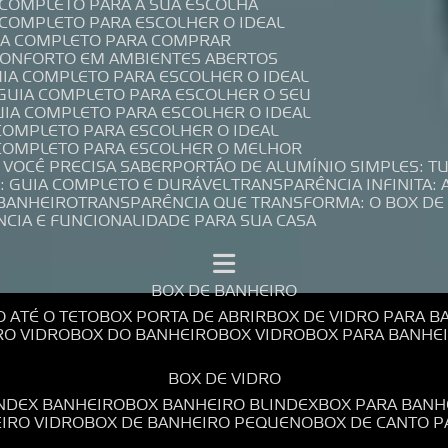
A COMPLETO PARA A SUA ESCOLHA
A COMPLETO PARA ESCOLHER O IDEAL
UIA COMPLETO PARA COMPRAR
 CONFORTO EM AMBIENTES ABERTOS
UIA COMPLETO PARA ESCOLHER O IDEAL
 GUIA COMPLETO PARA ESCOLHER O SEU
UIA COMPLETO PARA ESCOLHER O IDEAL
 COMPLETO PARA ESCOLHER O IDEAL
A COMPLETO PARA ESCOLHER O MELHOR
E VOCÊ PRECISA SABER
PORTÃO DE ALUMÍNIO SIMPLES: T
: GUIA COMPLETO E DURÁVEL
TRANSPARÊNCIA INFINITA:
 BANHEIRO
TRANSPARÊNCIA QUE TRANSFORMA: O BOX DE
NCIA E FUNCIONALIDADE PARA SUA CASA
BOX DE BANHEIRO
O ATÉ O TETO
BOX PORTA DE ABRIR
BOX DE VIDRO PARA 
RO VIDRO
BOX DO BANHEIRO
BOX VIDRO
BOX PARA BANH
BOX DE VIDRO
INDEX BANHEIRO
BOX BANHEIRO BLINDEX
BOX PARA BANH
EIRO VIDRO
BOX DE BANHEIRO PEQUENO
BOX DE CANTO 