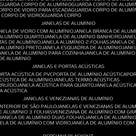
GUARDA CORPO DE ALUMÍNIO
GUARDA CORPO DE ALUMÍ
CORPO DE VIDRO PARA ESCADA
GUARDA CORPO DE ALUMÍ
A CORPO DE VIDRO
GUARDA CORPO
JANELAS DE ALUMÍNIO
ANELA DE VIDRO COM ALUMÍNIO
JANELA BRANCA DE ALUM
 ALUMÍNIO QUARTO
JANELA DE ALUMÍNIO BANHEIRO
JANE
TAS DE ALUMÍNIO
JANELA ALUMÍNIO 2 FOLHAS
JANELA D
 ALUMÍNIO PRETO
JANELA ESQUADRIA DE ALUMÍNIO
JANE
JANELA DE ALUMÍNIO PARA COZINHA
JANELA DE ALUMÍNIO
 DE ALUMÍNIO
JANELAS E PORTAS ACÚSTICAS
PORTA ACÚSTICA DE PVC
PORTA DE ALUMÍNIO ACÚSTICA
PO
ACÚSTICA DE ALUMÍNIO
JANELAS TERMO ACÚSTICAS
IRRUÍDO
JANELA ACÚSTICA PARA QUARTO
JANELA ACÚSTIC
LA ACÚSTICA
JANELAS E VENEZIANAS DE ALUMÍNIO
INTERIOR DE SÃO PAULO
JANELAS E VENEZIANAS DE ALU
DE ALUMÍNIO 3 FOLHAS
VENEZIANA DE ALUMÍNIO COM GR
JANELA DE ALUMÍNIO DUAS FOLHAS
JANELA DE ALUMÍNI
NELA DE ALUMÍNIO COM VIDRO
JANELA DE ALUMÍNIO COM