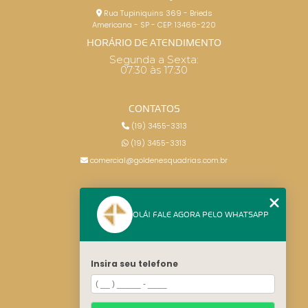
Rua Tupiniquins 369 - Brieds
Americana - SP - CEP: 13466-220
HORÁRIO DE ATENDIMENTO
Segunda a Sexta:
07:30 às 17:30
CONTATOS
(19) 3455-3313
(19) 3455-3313
comercial@goldenesquadrias.com.br
MENU
OLÁ! FALE AGORA PELO WHATSAPP
HOME
SERVIÇOS
BLOG
Insira seu telefone
CONTATO
CATEGORIAS
MAPA DO SITE