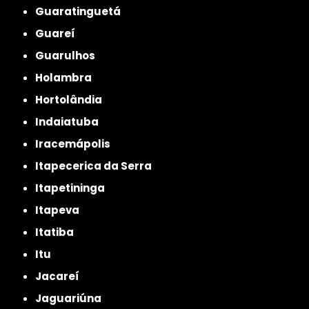
Guaratinguetá
Guareí
Guarulhos
Holambra
Hortolândia
Indaiatuba
Iracemápolis
Itapecerica da Serra
Itapetininga
Itapeva
Itatiba
Itu
Jacareí
Jaguariúna