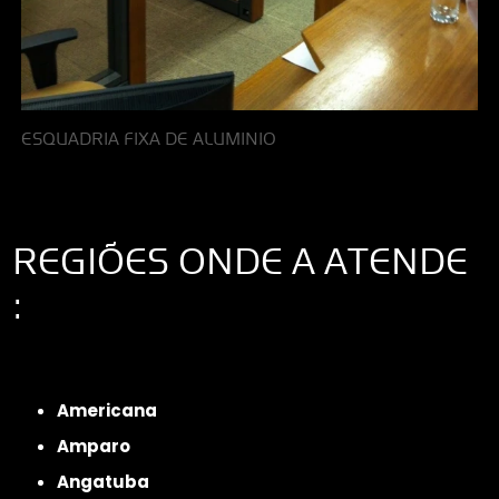
ESQUADRIA FIXA DE ALUMINIO
REGIÕES ONDE A ATENDE
:
Interior de São Paulo
Interior de São Paulo
Litoral de São Paulo
Região
Metropolitana de São Paulo
Americana
Amparo
Angatuba