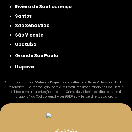
Riviera de São Lourenço
Santos
São Sebastião
São Vicente
Ubatuba
Grande São Paulo
Itupeva
O conteúdo do texto "
Valor de Esquadria de Aluminio Nova Odessa
" é de direito
reservado. Sua reprodução, parcial ou total, mesmo citando nossos links, é
proibida sem a autorização do autor. Crime de violação de direito autoral –
artigo 184 do Código Penal –
Lei 9610/98 - Lei de direitos autorais
.
ENDEREÇO