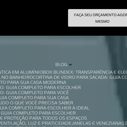
FAÇA SEU ORÇAMENTO AGO
pecialistas!
MESMO
BLOG
TÁTICA EM ALUMÍNIO
BOX BLINDEX: TRANSPARÊNCIA E E
A NO BANHEIRO
CORTINA DE VIDRO PARA SACADA: GUIA 
LETO PARA SUA CASA MODERNA
IO: GUIA COMPLETO PARA ESCOLHER
IO: GUIA COMPLETO PARA VOCÊ
GUIA COMPLETO PARA SUA CASA
TUDO O QUE VOCÊ PRECISA SABER
GUIA COMPLETO PARA ESCOLHER A IDEAL
O GUIA COMPLETO PARA ESCOLHER
A E PROTEÇÃO PARA TODOS OS ESPAÇOS
VENTILAÇÃO, LUZ E PRATICIDADE
JANELAS E VENEZIANAS 