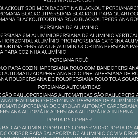
PERSIANA BLACKOUT
 BLACKOUT SOB MEDIDA
CORTINA BLACKOUT PERSIANA
P
 ROMANA BLACKOUT
PERSIANA BLACKOUT PARA QUARTO
ROMANA BLACKOUT
CORTINA ROLO BLACKOUT
PERSIANA R
PERSIANA DE ALUMÍNIO
PERSIANA EM ALUMÍNIO
PERSIANA DE ALUMÍNIO VERTICA
A HORIZONTAL ALUMÍNIO PRETA
PERSIANA EXTERNA ALU
O
CORTINA PERSIANA DE ALUMÍNIO
CORTINA PERSIANA P
NA PARA COZINHA ALUMÍNIO
PERSIANA ROLÔ
OLO PARA COZINHA
PERSIANA ROLO COM BANDO
PERSIAN
LO AUTOMATIZADA
PERSIANA ROLO PRETA
PERSIANA DE 
IANA ROLO
PERSIANA DE ROLO
PERSIANA ROLO TELA SOLA
PERSIANAS AUTOMÁTICAS
E SÃO PAULO
PERSIANAS AUTOMÁTICAS SÃO PAULO
PERS
SIANA DE ALUMÍNIO HORIZONTAL
PERSIANA DE ALUMÍNIO
UTOMÁTICA
PERSIANA DE ENROLAR AUTOMÁTICA
PERSIAN
PERSIANA AUTOMÁTICA
PERSIANA AUTOMÁTICA INTERNA
PORTA DE CORRER
A BALCÃO ALUMÍNIO
PORTA DE CORRER VIDRO
PORTA DE 
A DE CORRER PARA SALA
PORTA DE ALUMÍNIO COM VIDRO