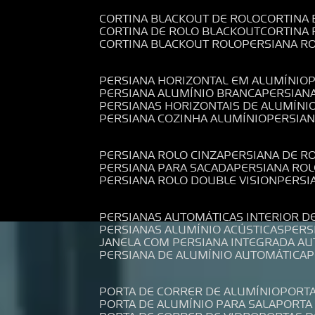
CORTINA BLACKOUT DE ROLO
CORTINA
CORTINA DE ROLO BLACKOUT
CORTINA
CORTINA BLACKOUT ROLO
PERSIANA 
PERSIANA HORIZONTAL EM ALUMÍNIO
PERSIANA ALUMÍNIO BRANCA
PERSIAN
PERSIANAS HORIZONTAIS DE ALUMÍNI
PERSIANA COZINHA ALUMÍNIO
PERSIA
PERSIANA ROLO CINZA
PERSIANA DE R
PERSIANA PARA SACADA
PERSIANA RO
PERSIANA ROLO DOUBLE VISION
PERS
PERSIANAS AUTOMÁTICAS INTERIOR D
PERSIANAS ALUMÍNIO ACÚSTICAS
PER
JANELA COM PERSIANA INTEGRADA A
PERSIANA DE ALUMÍNIO AUTOMÁTICA
PORTA DE CORRER DE ALUMÍNIO
PORT
PORTA DE ALUMÍNIO PARA SALA
PORT