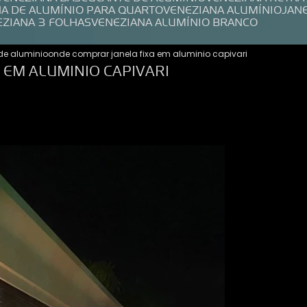
NA DE ALUMÍNIO PARA QUARTO
VENEZIANA ALUMÍNIO
JAN
EZIANA 3 FOLHAS
VENEZIANA ALUMÍNIO BRANCO
de aluminio
onde comprar janela fixa em aluminio capivari
 EM ALUMINIO CAPIVARI