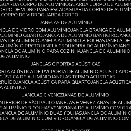
GUARDA CORPO DE ALUMÍNIO
GUARDA CORPO DE ALUMÍ
CORPO DE VIDRO PARA ESCADA
GUARDA CORPO DE ALUMÍ
A CORPO DE VIDRO
GUARDA CORPO
JANELAS DE ALUMÍNIO
ANELA DE VIDRO COM ALUMÍNIO
JANELA BRANCA DE ALUM
 ALUMÍNIO QUARTO
JANELA DE ALUMÍNIO BANHEIRO
JANE
TAS DE ALUMÍNIO
JANELA ALUMÍNIO 2 FOLHAS
JANELA D
 ALUMÍNIO PRETO
JANELA ESQUADRIA DE ALUMÍNIO
JANE
JANELA DE ALUMÍNIO PARA COZINHA
JANELA DE ALUMÍNIO
 DE ALUMÍNIO
JANELAS E PORTAS ACÚSTICAS
PORTA ACÚSTICA DE PVC
PORTA DE ALUMÍNIO ACÚSTICA
PO
ACÚSTICA DE ALUMÍNIO
JANELAS TERMO ACÚSTICAS
IRRUÍDO
JANELA ACÚSTICA PARA QUARTO
JANELA ACÚSTIC
LA ACÚSTICA
JANELAS E VENEZIANAS DE ALUMÍNIO
INTERIOR DE SÃO PAULO
JANELAS E VENEZIANAS DE ALU
DE ALUMÍNIO 3 FOLHAS
VENEZIANA DE ALUMÍNIO COM GR
JANELA DE ALUMÍNIO DUAS FOLHAS
JANELA DE ALUMÍNI
NELA DE ALUMÍNIO COM VIDRO
JANELA DE ALUMÍNIO COM