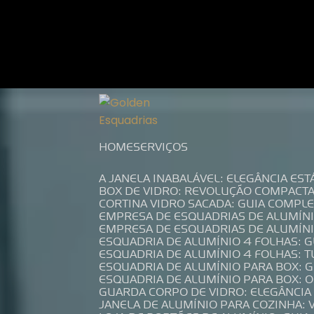
Entre em contato com um de nossos es
HOME
SERVIÇOS
A JANELA INABALÁVEL: ELEGÂNCIA ES
BOX DE VIDRO: REVOLUÇÃO COMPACT
CORTINA VIDRO SACADA: GUIA COMP
EMPRESA DE ESQUADRIAS DE ALUMÍN
EMPRESA DE ESQUADRIAS DE ALUMÍN
ESQUADRIA DE ALUMÍNIO 4 FOLHAS: 
ESQUADRIA DE ALUMÍNIO 4 FOLHAS: 
ESQUADRIA DE ALUMÍNIO PARA BOX: 
ESQUADRIA DE ALUMÍNIO PARA BOX: 
GUARDA CORPO DE VIDRO: ELEGÂNCI
JANELA DE ALUMÍNIO PARA COZINHA: 