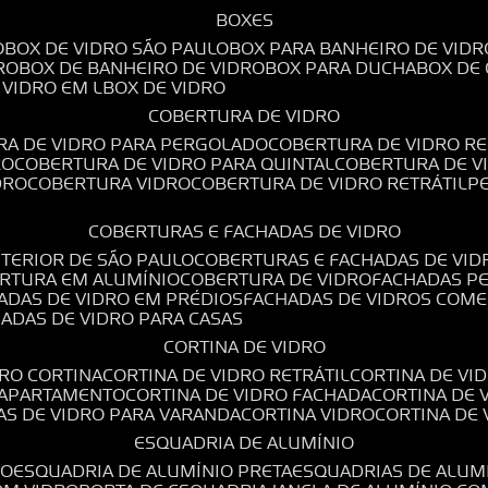
BOXES
O
BOX DE VIDRO SÃO PAULO
BOX PARA BANHEIRO DE VIDR
RO
BOX DE BANHEIRO DE VIDRO
BOX PARA DUCHA
BOX DE
E VIDRO EM L
BOX DE VIDRO
COBERTURA DE VIDRO
RA DE VIDRO PARA PERGOLADO
COBERTURA DE VIDRO RE
RO
COBERTURA DE VIDRO PARA QUINTAL
COBERTURA DE 
DRO
COBERTURA VIDRO
COBERTURA DE VIDRO RETRÁTIL
COBERTURAS E FACHADAS DE VIDRO
NTERIOR DE SÃO PAULO
COBERTURAS E FACHADAS DE VID
ERTURA EM ALUMÍNIO
COBERTURA DE VIDRO
FACHADAS P
HADAS DE VIDRO EM PRÉDIOS
FACHADAS DE VIDROS COME
HADAS DE VIDRO PARA CASAS
CORTINA DE VIDRO
DRO CORTINA
CORTINA DE VIDRO RETRÁTIL
CORTINA DE V
E APARTAMENTO
CORTINA DE VIDRO FACHADA
CORTINA DE
NAS DE VIDRO PARA VARANDA
CORTINA VIDRO
CORTINA DE
ESQUADRIA DE ALUMÍNIO
IO
ESQUADRIA DE ALUMÍNIO PRETA
ESQUADRIAS DE ALUM