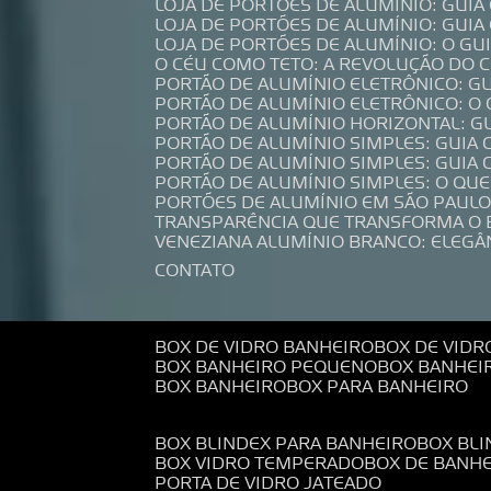
LOJA DE PORTÕES DE ALUMÍNIO: GUI
LOJA DE PORTÕES DE ALUMÍNIO: GUI
LOJA DE PORTÕES DE ALUMÍNIO: O G
O CÉU COMO TETO: A REVOLUÇÃO DO
PORTÃO DE ALUMÍNIO ELETRÔNICO: G
PORTÃO DE ALUMÍNIO ELETRÔNICO: O
PORTÃO DE ALUMÍNIO HORIZONTAL: G
PORTÃO DE ALUMÍNIO SIMPLES: GUIA
PORTÃO DE ALUMÍNIO SIMPLES: GUI
PORTÃO DE ALUMÍNIO SIMPLES: O QU
PORTÕES DE ALUMÍNIO EM SÃO PAULO
TRANSPARÊNCIA QUE TRANSFORMA O
VENEZIANA ALUMÍNIO BRANCO: ELEGÂ
CONTATO
BOX DE VIDRO BANHEIRO
BOX DE VIDR
BOX BANHEIRO PEQUENO
BOX BANHEI
BOX BANHEIRO
BOX PARA BANHEIRO
BOX BLINDEX PARA BANHEIRO
BOX BL
BOX VIDRO TEMPERADO
BOX DE BANH
PORTA DE VIDRO JATEADO