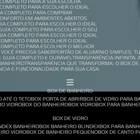
A COMPLETO PARA A SUA ESCOLHA
A COMPLETO PARA ESCOLHER O IDEAL
UIA COMPLETO PARA COMPRAR
 CONFORTO EM AMBIENTES ABERTOS
UIA COMPLETO PARA ESCOLHER O IDEAL
 GUIA COMPLETO PARA ESCOLHER O SEU
UIA COMPLETO PARA ESCOLHER O IDEAL
 COMPLETO PARA ESCOLHER O IDEAL
A COMPLETO PARA ESCOLHER O MELHOR
E VOCÊ PRECISA SABER
PORTÃO DE ALUMÍNIO SIMPLES: T
: GUIA COMPLETO E DURÁVEL
TRANSPARÊNCIA INFINITA:
 BANHEIRO
TRANSPARÊNCIA QUE TRANSFORMA: O BOX DE
NCIA E FUNCIONALIDADE PARA SUA CASA
BOX DE BANHEIRO
O ATÉ O TETO
BOX PORTA DE ABRIR
BOX DE VIDRO PARA 
RO VIDRO
BOX DO BANHEIRO
BOX VIDRO
BOX PARA BANH
BOX DE VIDRO
INDEX BANHEIRO
BOX BANHEIRO BLINDEX
BOX PARA BANH
EIRO VIDRO
BOX DE BANHEIRO PEQUENO
BOX DE CANTO 