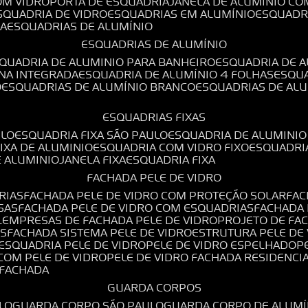
OM VIDRO
PORTA DE ESQUADRIA
JANELA DE ALUMÍNIO CO
ESQUADRIA DE VIDRO
ESQUADRIAS EM ALUMÍNIO
ESQUADR
DA
ESQUADRIAS DE ALUMÍNIO
ESQUADRIAS DE ALUMÍNIO
SQUADRIA DE ALUMINIO PARA BANHEIRO
ESQUADRIA DE 
ANA INTEGRADA
ESQUADRIA DE ALUMÍNIO 4 FOLHAS
ESQU
O
ESQUADRIAS DE ALUMÍNIO BRANCO
ESQUADRIAS DE AL
ESQUADRIAS FIXAS
ULO
ESQUADRIA FIXA SÃO PAULO
ESQUADRIA DE ALUMINIO
FIXA DE ALUMINIO
ESQUADRIA COM VIDRO FIXO
ESQUADRI
E ALUMINIO
JANELA FIXA
ESQUADRIA FIXA
FACHADA PELE DE VIDRO
RIAS
FACHADA PELE DE VIDRO COM PROTEÇÃO SOLAR
FA
SAS
FACHADA PELE DE VIDRO COM ESQUADRIAS
FACHADA
L
EMPRESAS DE FACHADA PELE DE VIDRO
PROJETO DE FA
OS
FACHADA SISTEMA PELE DE VIDRO
ESTRUTURA PELE DE
ESQUADRIA PELE DE VIDRO
PELE DE VIDRO ESPELHADO
 COM PELE DE VIDRO
PELE DE VIDRO FACHADA RESIDENCI
O FACHADA
GUARDA CORPOS
LO
GUARDA CORPO SÃO PAULO
GUARDA CORPO DE ALUM