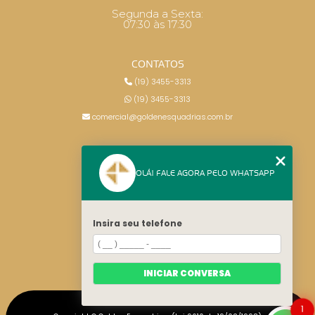
Segunda a Sexta:
07:30 às 17:30
CONTATOS
(19) 3455-3313
(19) 3455-3313
comercial@goldenesquadrias.com.br
MENU
OLÁ! FALE AGORA PELO WHATSAPP
HOME
SERVIÇOS
BLOG
Insira seu telefone
CONTATO
CATEGORIAS
MAPA DO SITE
INICIAR CONVERSA
1