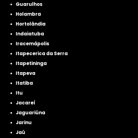
Guarulhos
Holambra
Hortolândia
Indaiatuba
Iracemápolis
Itapecerica da Serra
Itapetininga
Itapeva
Itatiba
Itu
Jacareí
Jaguariúna
Jarinu
Jaú