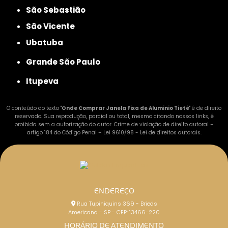
São Sebastião
São Vicente
Ubatuba
Grande São Paulo
Itupeva
O conteúdo do texto "
Onde Comprar Janela Fixa de Aluminio Tietê
" é de direito
reservado. Sua reprodução, parcial ou total, mesmo citando nossos links, é
proibida sem a autorização do autor. Crime de violação de direito autoral –
artigo 184 do Código Penal –
Lei 9610/98 - Lei de direitos autorais
.
ENDEREÇO
Rua Tupiniquins 369 - Brieds
Americana - SP - CEP: 13466-220
HORÁRIO DE ATENDIMENTO