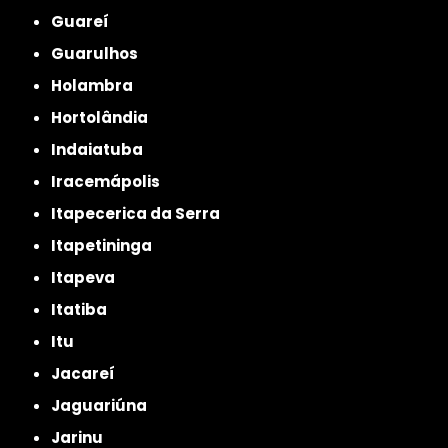
Guareí
Guarulhos
Holambra
Hortolândia
Indaiatuba
Iracemápolis
Itapecerica da Serra
Itapetininga
Itapeva
Itatiba
Itu
Jacareí
Jaguariúna
Jarinu