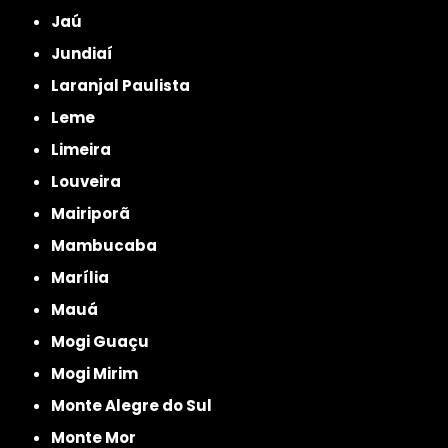
Jaú
Jundiaí
Laranjal Paulista
Leme
Limeira
Louveira
Mairiporã
Mambucaba
Marília
Mauá
Mogi Guaçu
Mogi Mirim
Monte Alegre do Sul
Monte Mor