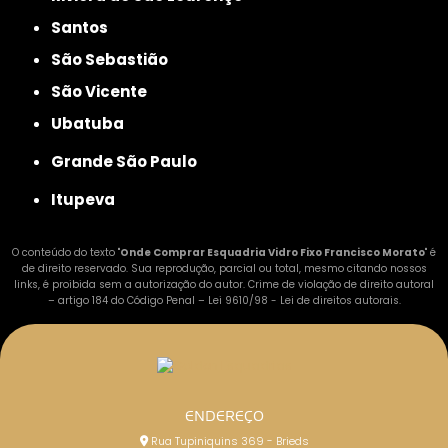
Santos
São Sebastião
São Vicente
Ubatuba
Grande São Paulo
Itupeva
O conteúdo do texto "
Onde Comprar Esquadria Vidro Fixo Francisco Morato
" é
de direito reservado. Sua reprodução, parcial ou total, mesmo citando nossos
links, é proibida sem a autorização do autor. Crime de violação de direito autoral
– artigo 184 do Código Penal –
Lei 9610/98 - Lei de direitos autorais
.
ENDEREÇO
Rua Tupiniquins 369 - Brieds