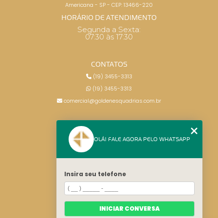
Americana - SP - CEP: 13466-220
HORÁRIO DE ATENDIMENTO
Segunda a Sexta:
07:30 às 17:30
CONTATOS
(19) 3455-3313
(19) 3455-3313
comercial@goldenesquadrias.com.br
MENU
OLÁ! FALE AGORA PELO WHATSAPP
HOME
SERVIÇOS
BLOG
Insira seu telefone
CONTATO
CATEGORIAS
MAPA DO SITE
INICIAR CONVERSA