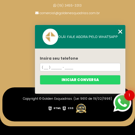
(19) 3455-3313
comercial@goldenesquadrias.com.br
MENU
OLÁ! FALE AGORA PELO WHATSAPP
HOME
SERVIÇOS
BLOG
Insira seu telefone
CONTATO
CATEGORIAS
MAPA DO SITE
INICIAR CONVERSA
1
Copyright © Golden Esquadrias. (Lei 9610 de 19/02/1998)
HTML
CSS