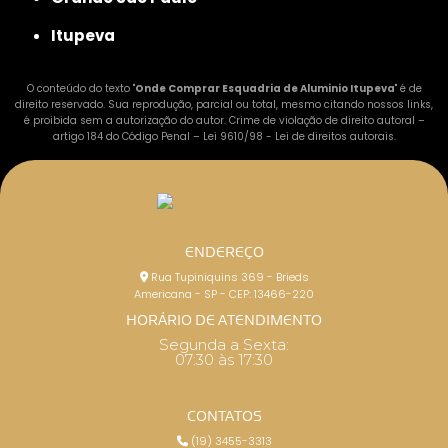
Itupeva
O conteúdo do texto "
Onde Comprar Esquadria de Aluminio Itupeva
" é de
direito reservado. Sua reprodução, parcial ou total, mesmo citando nossos links,
é proibida sem a autorização do autor. Crime de violação de direito autoral –
artigo 184 do Código Penal –
Lei 9610/98 - Lei de direitos autorais
.
ENDEREÇO
Rua Tupiniquins 369 - Brieds
Americana - SP - CEP: 13466-220
HORÁRIO DE ATENDIMENTO
Segunda a Sexta:
07:30 às 17:30
CONTATOS
(19) 3455-3313