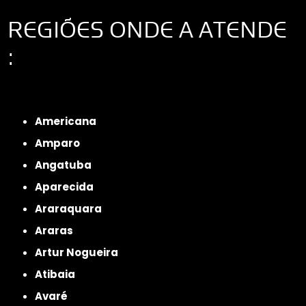
REGIÕES ONDE A ATENDE
:
Interior de São Paulo
Interior de São Paulo
Litoral de São Paulo
Região
Metropolitana de São Paulo
Americana
Amparo
Angatuba
Aparecida
Araraquara
Araras
Artur Nogueira
Atibaia
Avaré