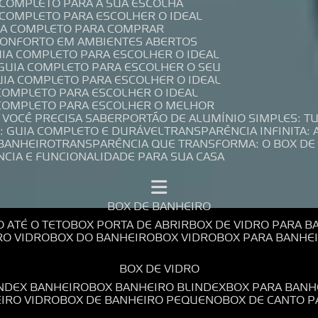
A COMPLETO PARA A SUA ESCOLHA
A COMPLETO PARA ESCOLHER O IDEAL
UIA COMPLETO PARA COMPRAR
 CONFORTO EM AMBIENTES ABERTOS
UIA COMPLETO PARA ESCOLHER O IDEAL
 GUIA COMPLETO PARA ESCOLHER O SEU
UIA COMPLETO PARA ESCOLHER O IDEAL
 COMPLETO PARA ESCOLHER O IDEAL
A COMPLETO PARA ESCOLHER O MELHOR
E VOCÊ PRECISA SABER
PORTÃO DE ALUMÍNIO SIMPLES: T
: GUIA COMPLETO E DURÁVEL
TRANSPARÊNCIA INFINITA:
 BANHEIRO
TRANSPARÊNCIA QUE TRANSFORMA: O BOX DE
NCIA E FUNCIONALIDADE PARA SUA CASA
BOX DE BANHEIRO
O ATÉ O TETO
BOX PORTA DE ABRIR
BOX DE VIDRO PARA 
RO VIDRO
BOX DO BANHEIRO
BOX VIDRO
BOX PARA BANH
BOX DE VIDRO
INDEX BANHEIRO
BOX BANHEIRO BLINDEX
BOX PARA BANH
EIRO VIDRO
BOX DE BANHEIRO PEQUENO
BOX DE CANTO 