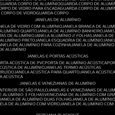
GUARDA CORPO DE ALUMÍNIO
GUARDA CORPO DE ALUMÍ
CORPO DE VIDRO PARA ESCADA
GUARDA CORPO DE ALUMÍ
A CORPO DE VIDRO
GUARDA CORPO
JANELAS DE ALUMÍNIO
ANELA DE VIDRO COM ALUMÍNIO
JANELA BRANCA DE ALUM
 ALUMÍNIO QUARTO
JANELA DE ALUMÍNIO BANHEIRO
JANE
TAS DE ALUMÍNIO
JANELA ALUMÍNIO 2 FOLHAS
JANELA D
 ALUMÍNIO PRETO
JANELA ESQUADRIA DE ALUMÍNIO
JANE
JANELA DE ALUMÍNIO PARA COZINHA
JANELA DE ALUMÍNIO
 DE ALUMÍNIO
JANELAS E PORTAS ACÚSTICAS
PORTA ACÚSTICA DE PVC
PORTA DE ALUMÍNIO ACÚSTICA
PO
ACÚSTICA DE ALUMÍNIO
JANELAS TERMO ACÚSTICAS
IRRUÍDO
JANELA ACÚSTICA PARA QUARTO
JANELA ACÚSTIC
LA ACÚSTICA
JANELAS E VENEZIANAS DE ALUMÍNIO
INTERIOR DE SÃO PAULO
JANELAS E VENEZIANAS DE ALU
DE ALUMÍNIO 3 FOLHAS
VENEZIANA DE ALUMÍNIO COM GR
JANELA DE ALUMÍNIO DUAS FOLHAS
JANELA DE ALUMÍNI
NELA DE ALUMÍNIO COM VIDRO
JANELA DE ALUMÍNIO COM