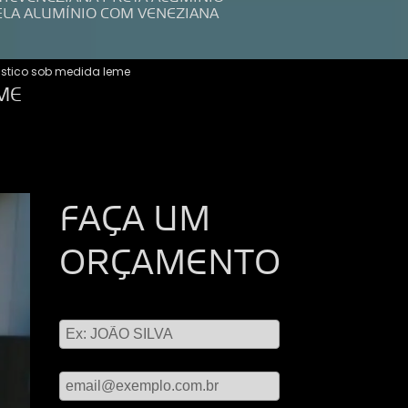
ELA ALUMÍNIO COM VENEZIANA
stico sob medida leme
ME
FAÇA UM
ORÇAMENTO
Digite seu nome
Digite seu email