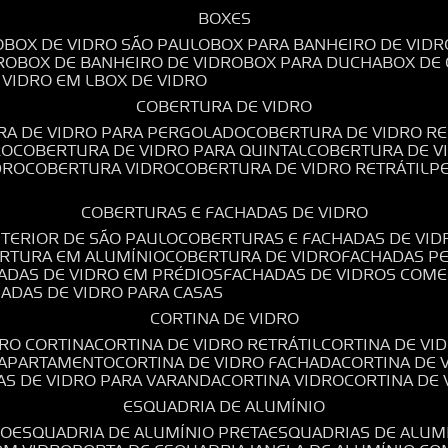
BOXES
O
BOX DE VIDRO SÃO PAULO
BOX PARA BANHEIRO DE VIDR
RO
BOX DE BANHEIRO DE VIDRO
BOX PARA DUCHA
BOX DE
E VIDRO EM L
BOX DE VIDRO
COBERTURA DE VIDRO
RA DE VIDRO PARA PERGOLADO
COBERTURA DE VIDRO RE
RO
COBERTURA DE VIDRO PARA QUINTAL
COBERTURA DE 
DRO
COBERTURA VIDRO
COBERTURA DE VIDRO RETRÁTIL
COBERTURAS E FACHADAS DE VIDRO
NTERIOR DE SÃO PAULO
COBERTURAS E FACHADAS DE VID
ERTURA EM ALUMÍNIO
COBERTURA DE VIDRO
FACHADAS P
HADAS DE VIDRO EM PRÉDIOS
FACHADAS DE VIDROS COME
HADAS DE VIDRO PARA CASAS
CORTINA DE VIDRO
DRO CORTINA
CORTINA DE VIDRO RETRÁTIL
CORTINA DE V
E APARTAMENTO
CORTINA DE VIDRO FACHADA
CORTINA DE
NAS DE VIDRO PARA VARANDA
CORTINA VIDRO
CORTINA DE
ESQUADRIA DE ALUMÍNIO
IO
ESQUADRIA DE ALUMÍNIO PRETA
ESQUADRIAS DE ALUM