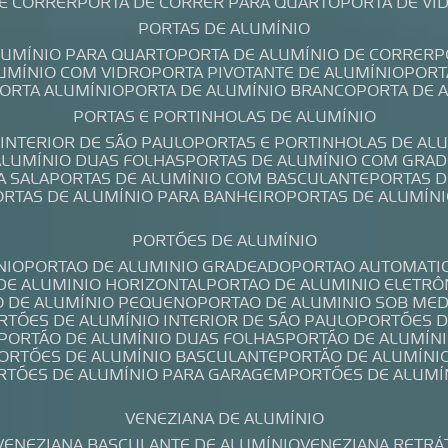
DE CORRER
PORTA DE CORRER PARA QUARTO
PORTA DE V
PORTAS DE ALUMÍNIO
ALUMÍNIO PARA QUARTO
PORTA DE ALUMÍNIO DE CORRER
LUMÍNIO COM VIDRO
PORTA PIVOTANTE DE ALUMÍNIO
POR
PORTA ALUMÍNIO
PORTA DE ALUMÍNIO BRANCO
PORTA DE 
PORTAS E PORTINHOLAS DE ALUMÍNIO
 INTERIOR DE SÃO PAULO
PORTAS E PORTINHOLAS DE AL
 ALUMÍNIO DUAS FOLHAS
PORTAS DE ALUMÍNIO COM GRAD
A SALA
PORTAS DE ALUMÍNIO COM BASCULANTE
PORTAS 
PORTAS DE ALUMÍNIO PARA BANHEIRO
PORTAS DE ALUMÍN
PORTÕES DE ALUMÍNIO
NIO
PORTAO DE ALUMINIO GRADEADO
PORTAO AUTOMATI
 DE ALUMINIO HORIZONTAL
PORTAO DE ALUMINIO ELETRÔ
O DE ALUMÍNIO PEQUENO
PORTAO DE ALUMINIO SOB ME
ORTÕES DE ALUMÍNIO INTERIOR DE SÃO PAULO
PORTÕES 
PORTÃO DE ALUMÍNIO DUAS FOLHAS
PORTÃO DE ALUMÍN
PORTÕES DE ALUMÍNIO BASCULANTE
PORTÃO DE ALUMÍNI
ORTÕES DE ALUMÍNIO PARA GARAGEM
PORTÕES DE ALUMÍ
VENEZIANA DE ALUMÍNIO
VENEZIANA BASCULANTE DE ALUMÍNIO
VENEZIANA RETRÁ