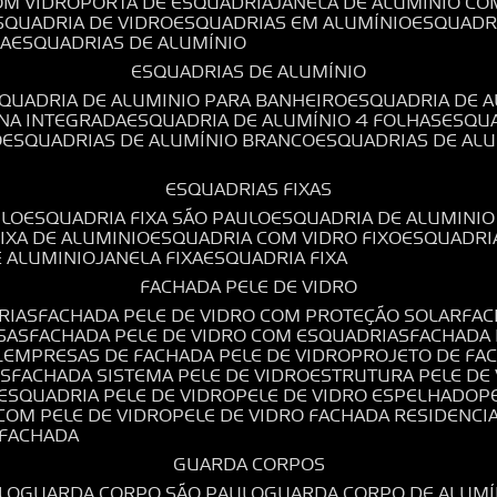
OM VIDRO
PORTA DE ESQUADRIA
JANELA DE ALUMÍNIO CO
ESQUADRIA DE VIDRO
ESQUADRIAS EM ALUMÍNIO
ESQUADR
DA
ESQUADRIAS DE ALUMÍNIO
ESQUADRIAS DE ALUMÍNIO
SQUADRIA DE ALUMINIO PARA BANHEIRO
ESQUADRIA DE 
ANA INTEGRADA
ESQUADRIA DE ALUMÍNIO 4 FOLHAS
ESQU
O
ESQUADRIAS DE ALUMÍNIO BRANCO
ESQUADRIAS DE AL
ESQUADRIAS FIXAS
ULO
ESQUADRIA FIXA SÃO PAULO
ESQUADRIA DE ALUMINIO
FIXA DE ALUMINIO
ESQUADRIA COM VIDRO FIXO
ESQUADRI
E ALUMINIO
JANELA FIXA
ESQUADRIA FIXA
FACHADA PELE DE VIDRO
RIAS
FACHADA PELE DE VIDRO COM PROTEÇÃO SOLAR
FA
SAS
FACHADA PELE DE VIDRO COM ESQUADRIAS
FACHADA
L
EMPRESAS DE FACHADA PELE DE VIDRO
PROJETO DE FA
OS
FACHADA SISTEMA PELE DE VIDRO
ESTRUTURA PELE DE
ESQUADRIA PELE DE VIDRO
PELE DE VIDRO ESPELHADO
 COM PELE DE VIDRO
PELE DE VIDRO FACHADA RESIDENCI
O FACHADA
GUARDA CORPOS
LO
GUARDA CORPO SÃO PAULO
GUARDA CORPO DE ALUM