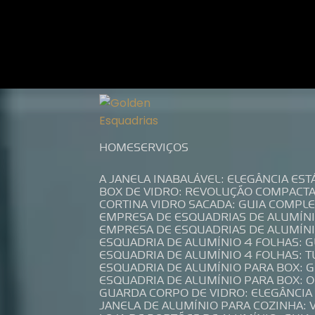
Entre em contato com um de nossos es
HOME
SERVIÇOS
A JANELA INABALÁVEL: ELEGÂNCIA ES
BOX DE VIDRO: REVOLUÇÃO COMPACT
CORTINA VIDRO SACADA: GUIA COMP
EMPRESA DE ESQUADRIAS DE ALUMÍN
EMPRESA DE ESQUADRIAS DE ALUMÍN
ESQUADRIA DE ALUMÍNIO 4 FOLHAS: 
ESQUADRIA DE ALUMÍNIO 4 FOLHAS: 
ESQUADRIA DE ALUMÍNIO PARA BOX: 
ESQUADRIA DE ALUMÍNIO PARA BOX: 
GUARDA CORPO DE VIDRO: ELEGÂNCI
JANELA DE ALUMÍNIO PARA COZINHA: 