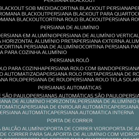
PERSIANA BLACKOUT
 BLACKOUT SOB MEDIDA
CORTINA BLACKOUT PERSIANA
P
 ROMANA BLACKOUT
PERSIANA BLACKOUT PARA QUARTO
ROMANA BLACKOUT
CORTINA ROLO BLACKOUT
PERSIANA R
PERSIANA DE ALUMÍNIO
PERSIANA EM ALUMÍNIO
PERSIANA DE ALUMÍNIO VERTICA
A HORIZONTAL ALUMÍNIO PRETA
PERSIANA EXTERNA ALU
O
CORTINA PERSIANA DE ALUMÍNIO
CORTINA PERSIANA P
NA PARA COZINHA ALUMÍNIO
PERSIANA ROLÔ
OLO PARA COZINHA
PERSIANA ROLO COM BANDO
PERSIAN
LO AUTOMATIZADA
PERSIANA ROLO PRETA
PERSIANA DE 
IANA ROLO
PERSIANA DE ROLO
PERSIANA ROLO TELA SOLA
PERSIANAS AUTOMÁTICAS
E SÃO PAULO
PERSIANAS AUTOMÁTICAS SÃO PAULO
PERS
SIANA DE ALUMÍNIO HORIZONTAL
PERSIANA DE ALUMÍNIO
UTOMÁTICA
PERSIANA DE ENROLAR AUTOMÁTICA
PERSIAN
PERSIANA AUTOMÁTICA
PERSIANA AUTOMÁTICA INTERNA
PORTA DE CORRER
A BALCÃO ALUMÍNIO
PORTA DE CORRER VIDRO
PORTA DE 
A DE CORRER PARA SALA
PORTA DE ALUMÍNIO COM VIDRO