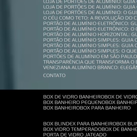
LOJA DE PORTÕES DE ALUMÍNIO: GUI
LOJA DE PORTÕES DE ALUMÍNIO: GUI
LOJA DE PORTÕES DE ALUMÍNIO: O G
O CÉU COMO TETO: A REVOLUÇÃO DO
PORTÃO DE ALUMÍNIO ELETRÔNICO: G
PORTÃO DE ALUMÍNIO ELETRÔNICO: O
PORTÃO DE ALUMÍNIO HORIZONTAL: G
PORTÃO DE ALUMÍNIO SIMPLES: GUIA
PORTÃO DE ALUMÍNIO SIMPLES: GUI
PORTÃO DE ALUMÍNIO SIMPLES: O QU
PORTÕES DE ALUMÍNIO EM SÃO PAULO
TRANSPARÊNCIA QUE TRANSFORMA O
VENEZIANA ALUMÍNIO BRANCO: ELEGÂ
CONTATO
BOX DE VIDRO BANHEIRO
BOX DE VIDR
BOX BANHEIRO PEQUENO
BOX BANHEI
BOX BANHEIRO
BOX PARA BANHEIRO
BOX BLINDEX PARA BANHEIRO
BOX BL
BOX VIDRO TEMPERADO
BOX DE BANH
PORTA DE VIDRO JATEADO