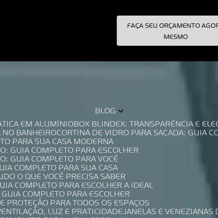
FAÇA SEU ORÇAMENTO AGO
pecialistas!
MESMO
BLOG
TÁTICA EM ALUMÍNIO
BOX BLINDEX: TRANSPARÊNCIA E E
A NO BANHEIRO
CORTINA DE VIDRO PARA SACADA: GUIA 
LETO PARA SUA CASA MODERNA
IO: GUIA COMPLETO PARA ESCOLHER
IO: GUIA COMPLETO PARA VOCÊ
GUIA COMPLETO PARA SUA CASA
TUDO O QUE VOCÊ PRECISA SABER
GUIA COMPLETO PARA ESCOLHER A IDEAL
O GUIA COMPLETO PARA ESCOLHER
A E PROTEÇÃO PARA TODOS OS ESPAÇOS
VENTILAÇÃO, LUZ E PRATICIDADE
JANELAS E VENEZIANAS 