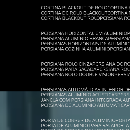
CORTINA BLACKOUT DE ROLO
CORTINA
CORTINA DE ROLO BLACKOUT
CORTINA
CORTINA BLACKOUT ROLO
PERSIANA 
PERSIANA HORIZONTAL EM ALUMÍNIO
PERSIANA ALUMÍNIO BRANCA
PERSIAN
PERSIANAS HORIZONTAIS DE ALUMÍNI
PERSIANA COZINHA ALUMÍNIO
PERSIA
PERSIANA ROLO CINZA
PERSIANA DE R
PERSIANA PARA SACADA
PERSIANA RO
PERSIANA ROLO DOUBLE VISION
PERS
PERSIANAS AUTOMÁTICAS INTERIOR D
PERSIANAS ALUMÍNIO ACÚSTICAS
PER
JANELA COM PERSIANA INTEGRADA A
PERSIANA DE ALUMÍNIO AUTOMÁTICA
PORTA DE CORRER DE ALUMÍNIO
PORT
PORTA DE ALUMÍNIO PARA SALA
PORT